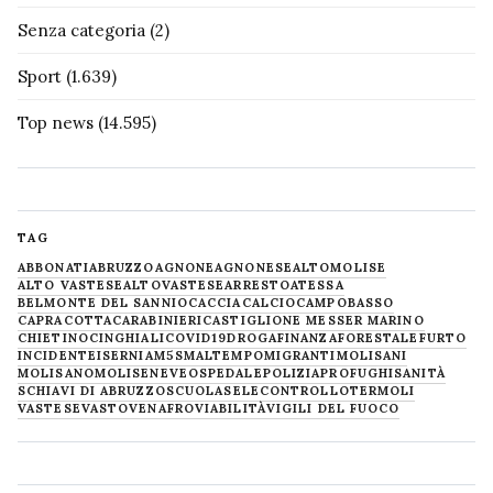
Senza categoria
(2)
Sport
(1.639)
Top news
(14.595)
TAG
ABBONATI
ABRUZZO
AGNONE
AGNONESE
ALTOMOLISE
ALTO VASTESE
ALTOVASTESE
ARRESTO
ATESSA
BELMONTE DEL SANNIO
CACCIA
CALCIO
CAMPOBASSO
CAPRACOTTA
CARABINIERI
CASTIGLIONE MESSER MARINO
CHIETINO
CINGHIALI
COVID19
DROGA
FINANZA
FORESTALE
FURTO
INCIDENTE
ISERNIA
M5S
MALTEMPO
MIGRANTI
MOLISANI
MOLISANO
MOLISE
NEVE
OSPEDALE
POLIZIA
PROFUGHI
SANITÀ
SCHIAVI DI ABRUZZO
SCUOLA
SELECONTROLLO
TERMOLI
VASTESE
VASTO
VENAFRO
VIABILITÀ
VIGILI DEL FUOCO