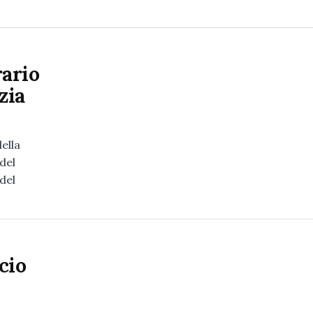
rario
zia
della
del
del
ccio