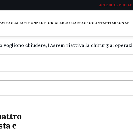
ACCEDI AL TUO A
L'ATTACCA BOTTONE
EDITORIALE
ECO CARTACEO
CONTATTI
ABBONATI
uattro
sta e