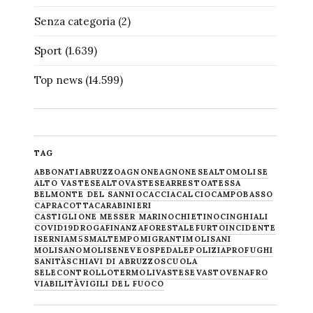
Senza categoria
(2)
Sport
(1.639)
Top news
(14.599)
TAG
ABBONATI
ABRUZZO
AGNONE
AGNONESE
ALTOMOLISE
ALTO VASTESE
ALTOVASTESE
ARRESTO
ATESSA
BELMONTE DEL SANNIO
CACCIA
CALCIO
CAMPOBASSO
CAPRACOTTA
CARABINIERI
CASTIGLIONE MESSER MARINO
CHIETINO
CINGHIALI
COVID19
DROGA
FINANZA
FORESTALE
FURTO
INCIDENTE
ISERNIA
M5S
MALTEMPO
MIGRANTI
MOLISANI
MOLISANO
MOLISE
NEVE
OSPEDALE
POLIZIA
PROFUGHI
SANITÀ
SCHIAVI DI ABRUZZO
SCUOLA
SELECONTROLLO
TERMOLI
VASTESE
VASTO
VENAFRO
VIABILITÀ
VIGILI DEL FUOCO