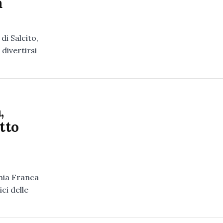
a
di Salcito,
 divertirsi
,
tto
rnia Franca
ci delle