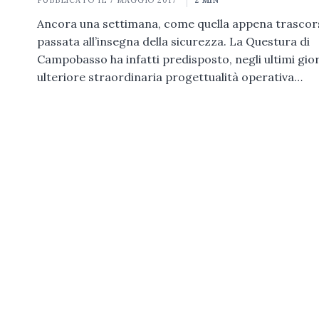
PUBBLICATO IL
7 MAGGIO 2017
2 MIN
Ancora una settimana, come quella appena trascor
passata all’insegna della sicurezza. La Questura di
Campobasso ha infatti predisposto, negli ultimi gior
ulteriore straordinaria progettualità operativa…