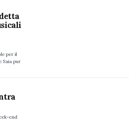
detta
sicali
e per il
e Saia pur
ntra
Week-end