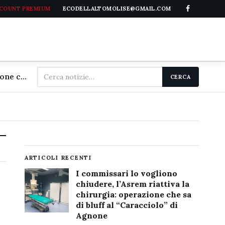
CCOUNT PREMIUM
ECODELLALTOMOLISE@GMAIL.COM
Cerca
I commissari lo vogliono chiudere, l'Asrem riattiva la chirurgia: operazione che sa di bluff al "Caracciolo" di Agnone
CERCA
nel
sito
ARTICOLI RECENTI
I commissari lo vogliono
chiudere, l’Asrem riattiva la
chirurgia: operazione che sa
di bluff al “Caracciolo” di
Agnone