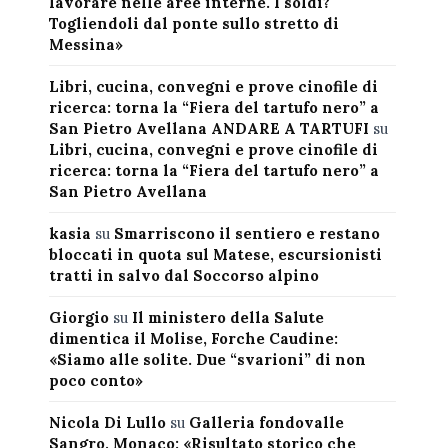
lavorare nelle aree interne. I soldi?
Togliendoli dal ponte sullo stretto di
Messina»
Libri, cucina, convegni e prove cinofile di
ricerca: torna la “Fiera del tartufo nero” a
San Pietro Avellana ANDARE A TARTUFI
su
Libri, cucina, convegni e prove cinofile di
ricerca: torna la “Fiera del tartufo nero” a
San Pietro Avellana
kasia
su
Smarriscono il sentiero e restano
bloccati in quota sul Matese, escursionisti
tratti in salvo dal Soccorso alpino
Giorgio
su
Il ministero della Salute
dimentica il Molise, Forche Caudine:
«Siamo alle solite. Due “svarioni” di non
poco conto»
Nicola Di Lullo
su
Galleria fondovalle
Sangro, Monaco: «Risultato storico che