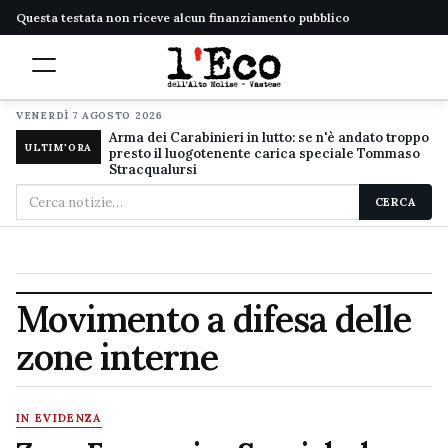
Questa testata non riceve alcun finanziamento pubblico
VENERDÌ 7 AGOSTO 2026
Arma dei Carabinieri in lutto: se n'è andato troppo
ULTIM'ORA
presto il luogotenente carica speciale Tommaso
Stracqualursi
Cerca
CERCA
nel
sito
Movimento a difesa delle
zone interne
IN EVIDENZA