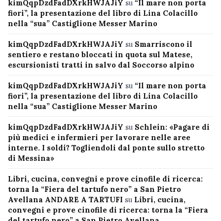
kimQqpDzdFadDXrkHWJAJiY
su
“Il mare non porta
fiori”, la presentazione del libro di Lina Colacillo
nella “sua” Castiglione Messer Marino
kimQqpDzdFadDXrkHWJAJiY
su
Smarriscono il
sentiero e restano bloccati in quota sul Matese,
escursionisti tratti in salvo dal Soccorso alpino
kimQqpDzdFadDXrkHWJAJiY
su
“Il mare non porta
fiori”, la presentazione del libro di Lina Colacillo
nella “sua” Castiglione Messer Marino
kimQqpDzdFadDXrkHWJAJiY
su
Schlein: «Pagare di
più medici e infermieri per lavorare nelle aree
interne. I soldi? Togliendoli dal ponte sullo stretto
di Messina»
Libri, cucina, convegni e prove cinofile di ricerca:
torna la “Fiera del tartufo nero” a San Pietro
Avellana ANDARE A TARTUFI
su
Libri, cucina,
convegni e prove cinofile di ricerca: torna la “Fiera
del tartufo nero” a San Pietro Avellana