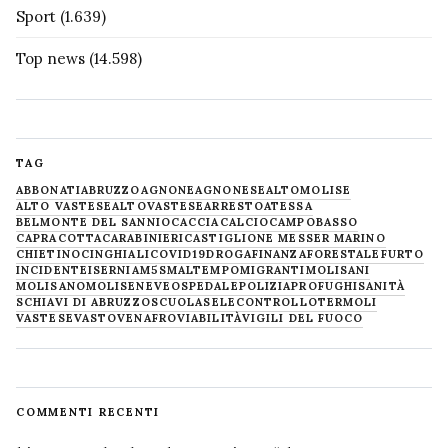
Sport
(1.639)
Top news
(14.598)
TAG
ABBONATI
ABRUZZO
AGNONE
AGNONESE
ALTOMOLISE
ALTO VASTESE
ALTOVASTESE
ARRESTO
ATESSA
BELMONTE DEL SANNIO
CACCIA
CALCIO
CAMPOBASSO
CAPRACOTTA
CARABINIERI
CASTIGLIONE MESSER MARINO
CHIETINO
CINGHIALI
COVID19
DROGA
FINANZA
FORESTALE
FURTO
INCIDENTE
ISERNIA
M5S
MALTEMPO
MIGRANTI
MOLISANI
MOLISANO
MOLISE
NEVE
OSPEDALE
POLIZIA
PROFUGHI
SANITÀ
SCHIAVI DI ABRUZZO
SCUOLA
SELECONTROLLO
TERMOLI
VASTESE
VASTO
VENAFRO
VIABILITÀ
VIGILI DEL FUOCO
COMMENTI RECENTI