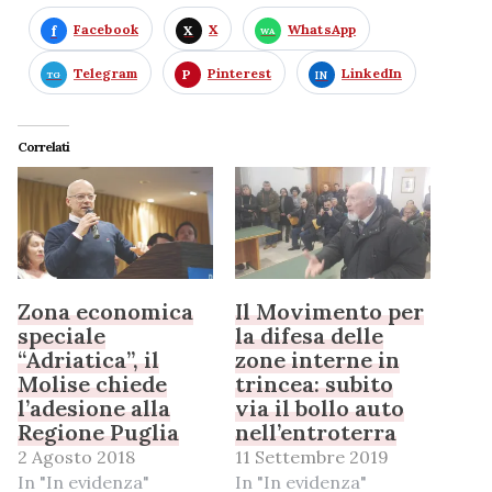
Facebook
X
WhatsApp
Telegram
Pinterest
LinkedIn
Correlati
Zona economica
Il Movimento per
speciale
la difesa delle
“Adriatica”, il
zone interne in
Molise chiede
trincea: subito
l’adesione alla
via il bollo auto
Regione Puglia
nell’entroterra
2 Agosto 2018
11 Settembre 2019
In "In evidenza"
In "In evidenza"