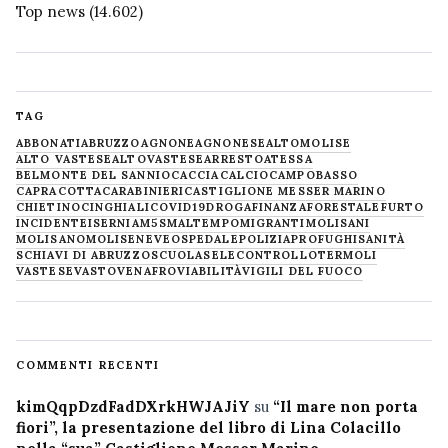
Top news
(14.602)
TAG
ABBONATI
ABRUZZO
AGNONE
AGNONESE
ALTOMOLISE
ALTO VASTESE
ALTOVASTESE
ARRESTO
ATESSA
BELMONTE DEL SANNIO
CACCIA
CALCIO
CAMPOBASSO
CAPRACOTTA
CARABINIERI
CASTIGLIONE MESSER MARINO
CHIETINO
CINGHIALI
COVID19
DROGA
FINANZA
FORESTALE
FURTO
INCIDENTE
ISERNIA
M5S
MALTEMPO
MIGRANTI
MOLISANI
MOLISANO
MOLISE
NEVE
OSPEDALE
POLIZIA
PROFUGHI
SANITÀ
SCHIAVI DI ABRUZZO
SCUOLA
SELECONTROLLO
TERMOLI
VASTESE
VASTO
VENAFRO
VIABILITÀ
VIGILI DEL FUOCO
COMMENTI RECENTI
kimQqpDzdFadDXrkHWJAJiY
su
“Il mare non porta
fiori”, la presentazione del libro di Lina Colacillo