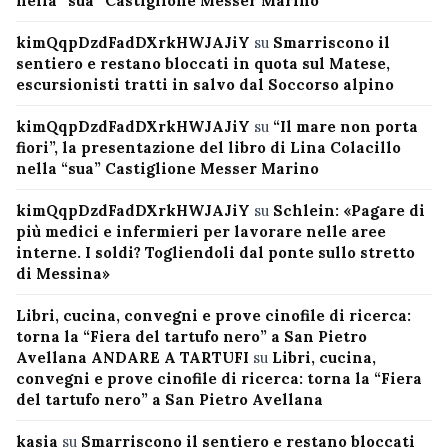
nella “sua” Castiglione Messer Marino
kimQqpDzdFadDXrkHWJAJiY
su
Smarriscono il
sentiero e restano bloccati in quota sul Matese,
escursionisti tratti in salvo dal Soccorso alpino
kimQqpDzdFadDXrkHWJAJiY
su
“Il mare non porta
fiori”, la presentazione del libro di Lina Colacillo
nella “sua” Castiglione Messer Marino
kimQqpDzdFadDXrkHWJAJiY
su
Schlein: «Pagare di
più medici e infermieri per lavorare nelle aree
interne. I soldi? Togliendoli dal ponte sullo stretto
di Messina»
Libri, cucina, convegni e prove cinofile di ricerca:
torna la “Fiera del tartufo nero” a San Pietro
Avellana ANDARE A TARTUFI
su
Libri, cucina,
convegni e prove cinofile di ricerca: torna la “Fiera
del tartufo nero” a San Pietro Avellana
kasia
su
Smarriscono il sentiero e restano bloccati