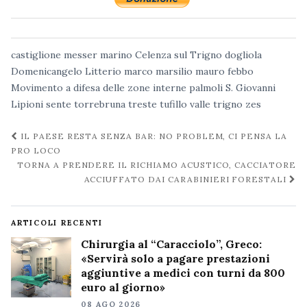
castiglione messer marino
Celenza sul Trigno
dogliola
Domenicangelo Litterio
marco marsilio
mauro febbo
Movimento a difesa delle zone interne
palmoli
S. Giovanni
Lipioni
sente
torrebruna
treste
tufillo
valle trigno
zes
Navigazione
IL PAESE RESTA SENZA BAR: NO PROBLEM, CI PENSA LA
post
PRO LOCO
TORNA A PRENDERE IL RICHIAMO ACUSTICO, CACCIATORE
ACCIUFFATO DAI CARABINIERI FORESTALI
ARTICOLI RECENTI
Chirurgia al “Caracciolo”, Greco:
«Servirà solo a pagare prestazioni
aggiuntive a medici con turni da 800
euro al giorno»
08 AGO 2026