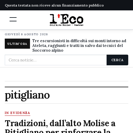
Questa testata non riceve alcun finanziamento pubblico
GIOVEDÌ 6 AGOSTO 2026
Tre escursionisti in difficoltà sui monti intorno ad
ULTIM'ORA
Ateleta, raggiunti e tratti in salvo dai tecnici del
Soccorso alpino
Cerca
CERCA
nel
sito
pitigliano
IN EVIDENZA
Tradizioni, dall’alto Molise a
Pitigliano per rinforzare la