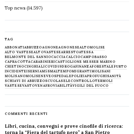
Top news
(14.597)
TAG
ABBONATI
ABRUZZO
AGNONE
AGNONESE
ALTOMOLISE
ALTO VASTESE
ALTOVASTESE
ARRESTO
ATESSA
BELMONTE DEL SANNIO
CACCIA
CALCIO
CAMPOBASSO
CAPRACOTTA
CARABINIERI
CASTIGLIONE MESSER MARINO
CHIETINO
CINGHIALI
COVID19
DROGA
FINANZA
FORESTALE
FURTO
INCIDENTE
ISERNIA
M5S
MALTEMPO
MIGRANTI
MOLISANI
MOLISANO
MOLISE
NEVE
OSPEDALE
POLIZIA
PROFUGHI
SANITÀ
SCHIAVI DI ABRUZZO
SCUOLA
SELECONTROLLO
TERMOLI
VASTESE
VASTO
VENAFRO
VIABILITÀ
VIGILI DEL FUOCO
COMMENTI RECENTI
Libri, cucina, convegni e prove cinofile di ricerca:
torna la “Fiera del tartufo nero” a San Pietro