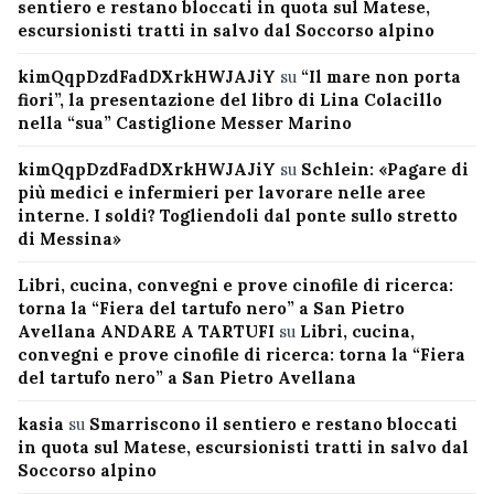
sentiero e restano bloccati in quota sul Matese,
escursionisti tratti in salvo dal Soccorso alpino
kimQqpDzdFadDXrkHWJAJiY
su
“Il mare non porta
fiori”, la presentazione del libro di Lina Colacillo
nella “sua” Castiglione Messer Marino
kimQqpDzdFadDXrkHWJAJiY
su
Schlein: «Pagare di
più medici e infermieri per lavorare nelle aree
interne. I soldi? Togliendoli dal ponte sullo stretto
di Messina»
Libri, cucina, convegni e prove cinofile di ricerca:
torna la “Fiera del tartufo nero” a San Pietro
Avellana ANDARE A TARTUFI
su
Libri, cucina,
convegni e prove cinofile di ricerca: torna la “Fiera
del tartufo nero” a San Pietro Avellana
kasia
su
Smarriscono il sentiero e restano bloccati
in quota sul Matese, escursionisti tratti in salvo dal
Soccorso alpino