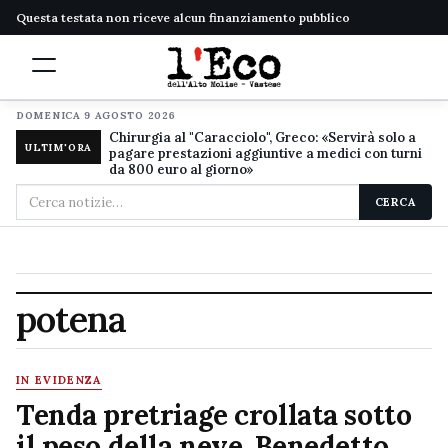
Questa testata non riceve alcun finanziamento pubblico
DOMENICA 9 AGOSTO 2026
Chirurgia al "Caracciolo", Greco: «Servirà solo a
ULTIM'ORA
pagare prestazioni aggiuntive a medici con turni
da 800 euro al giorno»
Cerca
CERCA
nel
sito
potena
IN EVIDENZA
Tenda pretriage crollata sotto
il peso della neve, Benedetto