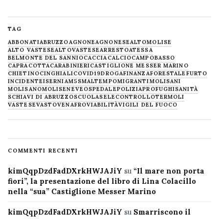
TAG
ABBONATI
ABRUZZO
AGNONE
AGNONESE
ALTOMOLISE
ALTO VASTESE
ALTOVASTESE
ARRESTO
ATESSA
BELMONTE DEL SANNIO
CACCIA
CALCIO
CAMPOBASSO
CAPRACOTTA
CARABINIERI
CASTIGLIONE MESSER MARINO
CHIETINO
CINGHIALI
COVID19
DROGA
FINANZA
FORESTALE
FURTO
INCIDENTE
ISERNIA
M5S
MALTEMPO
MIGRANTI
MOLISANI
MOLISANO
MOLISE
NEVE
OSPEDALE
POLIZIA
PROFUGHI
SANITÀ
SCHIAVI DI ABRUZZO
SCUOLA
SELECONTROLLO
TERMOLI
VASTESE
VASTO
VENAFRO
VIABILITÀ
VIGILI DEL FUOCO
COMMENTI RECENTI
kimQqpDzdFadDXrkHWJAJiY
su
“Il mare non porta
fiori”, la presentazione del libro di Lina Colacillo
nella “sua” Castiglione Messer Marino
kimQqpDzdFadDXrkHWJAJiY
su
Smarriscono il