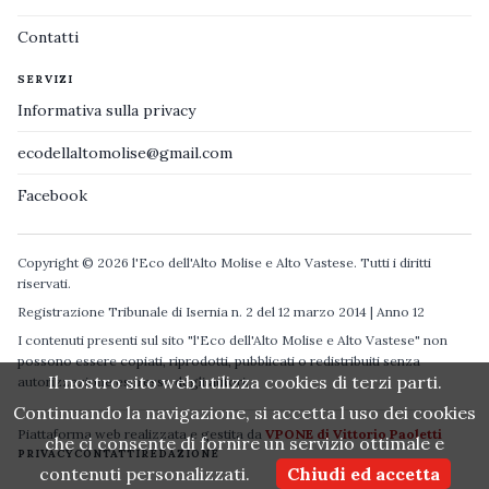
Contatti
SERVIZI
Informativa sulla privacy
ecodellaltomolise@gmail.com
Facebook
Copyright © 2026 l'Eco dell'Alto Molise e Alto Vastese. Tutti i diritti
riservati.
Registrazione Tribunale di Isernia n. 2 del 12 marzo 2014 | Anno 12
I contenuti presenti sul sito "l'Eco dell'Alto Molise e Alto Vastese" non
possono essere copiati, riprodotti, pubblicati o redistribuiti senza
Il nostro sito web utilizza cookies di terzi parti.
autorizzazione espressa degli autori.
Continuando la navigazione, si accetta l uso dei cookies
Piattaforma web realizzata e gestita da
VPONE di Vittorio Paoletti
che ci consente di fornire un servizio ottimale e
PRIVACY
CONTATTI
REDAZIONE
contenuti personalizzati.
Chiudi ed accetta