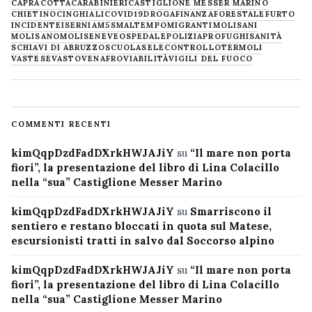
CAPRACOTTA
CARABINIERI
CASTIGLIONE MESSER MARINO
CHIETINO
CINGHIALI
COVID19
DROGA
FINANZA
FORESTALE
FURTO
INCIDENTE
ISERNIA
M5S
MALTEMPO
MIGRANTI
MOLISANI
MOLISANO
MOLISE
NEVE
OSPEDALE
POLIZIA
PROFUGHI
SANITÀ
SCHIAVI DI ABRUZZO
SCUOLA
SELECONTROLLO
TERMOLI
VASTESE
VASTO
VENAFRO
VIABILITÀ
VIGILI DEL FUOCO
COMMENTI RECENTI
kimQqpDzdFadDXrkHWJAJiY
su
“Il mare non porta
fiori”, la presentazione del libro di Lina Colacillo
nella “sua” Castiglione Messer Marino
kimQqpDzdFadDXrkHWJAJiY
su
Smarriscono il
sentiero e restano bloccati in quota sul Matese,
escursionisti tratti in salvo dal Soccorso alpino
kimQqpDzdFadDXrkHWJAJiY
su
“Il mare non porta
fiori”, la presentazione del libro di Lina Colacillo
nella “sua” Castiglione Messer Marino