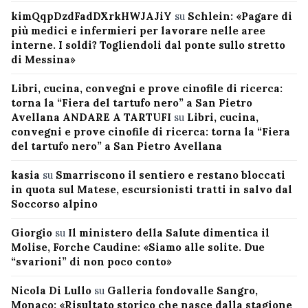
kimQqpDzdFadDXrkHWJAJiY
su
Schlein: «Pagare di
più medici e infermieri per lavorare nelle aree
interne. I soldi? Togliendoli dal ponte sullo stretto
di Messina»
Libri, cucina, convegni e prove cinofile di ricerca:
torna la “Fiera del tartufo nero” a San Pietro
Avellana ANDARE A TARTUFI
su
Libri, cucina,
convegni e prove cinofile di ricerca: torna la “Fiera
del tartufo nero” a San Pietro Avellana
kasia
su
Smarriscono il sentiero e restano bloccati
in quota sul Matese, escursionisti tratti in salvo dal
Soccorso alpino
Giorgio
su
Il ministero della Salute dimentica il
Molise, Forche Caudine: «Siamo alle solite. Due
“svarioni” di non poco conto»
Nicola Di Lullo
su
Galleria fondovalle Sangro,
Monaco: «Risultato storico che nasce dalla stagione