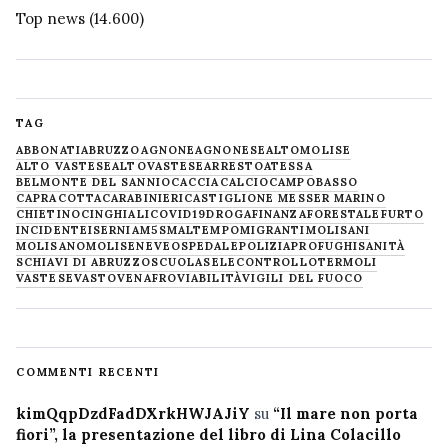
Top news
(14.600)
TAG
ABBONATI
ABRUZZO
AGNONE
AGNONESE
ALTOMOLISE
ALTO VASTESE
ALTOVASTESE
ARRESTO
ATESSA
BELMONTE DEL SANNIO
CACCIA
CALCIO
CAMPOBASSO
CAPRACOTTA
CARABINIERI
CASTIGLIONE MESSER MARINO
CHIETINO
CINGHIALI
COVID19
DROGA
FINANZA
FORESTALE
FURTO
INCIDENTE
ISERNIA
M5S
MALTEMPO
MIGRANTI
MOLISANI
MOLISANO
MOLISE
NEVE
OSPEDALE
POLIZIA
PROFUGHI
SANITÀ
SCHIAVI DI ABRUZZO
SCUOLA
SELECONTROLLO
TERMOLI
VASTESE
VASTO
VENAFRO
VIABILITÀ
VIGILI DEL FUOCO
COMMENTI RECENTI
kimQqpDzdFadDXrkHWJAJiY
su
“Il mare non porta
fiori”, la presentazione del libro di Lina Colacillo