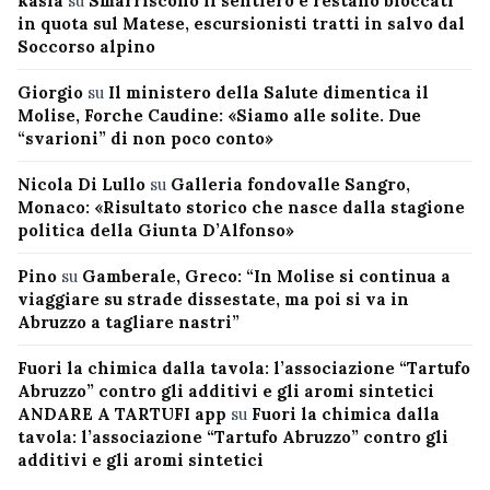
kasia
su
Smarriscono il sentiero e restano bloccati
in quota sul Matese, escursionisti tratti in salvo dal
Soccorso alpino
Giorgio
su
Il ministero della Salute dimentica il
Molise, Forche Caudine: «Siamo alle solite. Due
“svarioni” di non poco conto»
Nicola Di Lullo
su
Galleria fondovalle Sangro,
Monaco: «Risultato storico che nasce dalla stagione
politica della Giunta D’Alfonso»
Pino
su
Gamberale, Greco: “In Molise si continua a
viaggiare su strade dissestate, ma poi si va in
Abruzzo a tagliare nastri”
Fuori la chimica dalla tavola: l’associazione “Tartufo
Abruzzo” contro gli additivi e gli aromi sintetici
ANDARE A TARTUFI app
su
Fuori la chimica dalla
tavola: l’associazione “Tartufo Abruzzo” contro gli
additivi e gli aromi sintetici