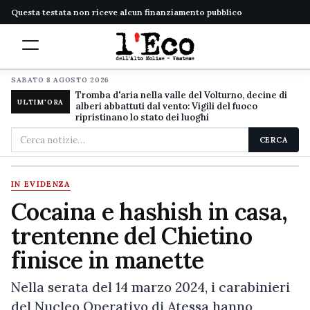
Questa testata non riceve alcun finanziamento pubblico
SABATO 8 AGOSTO 2026
Tromba d'aria nella valle del Volturno, decine di
ULTIM'ORA
alberi abbattuti dal vento: Vigili del fuoco
ripristinano lo stato dei luoghi
Cerca
CERCA
nel
sito
IN EVIDENZA
Cocaina e hashish in casa,
trentenne del Chietino
finisce in manette
Nella serata del 14 marzo 2024, i carabinieri
del Nucleo Operativo di Atessa hanno