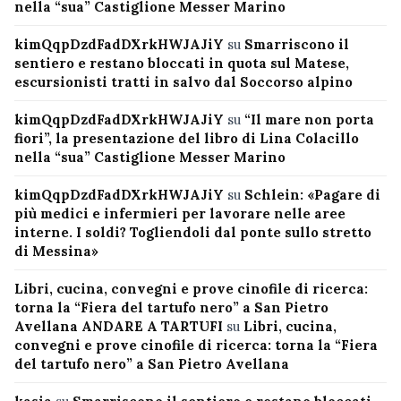
nella “sua” Castiglione Messer Marino
kimQqpDzdFadDXrkHWJAJiY
su
Smarriscono il
sentiero e restano bloccati in quota sul Matese,
escursionisti tratti in salvo dal Soccorso alpino
kimQqpDzdFadDXrkHWJAJiY
su
“Il mare non porta
fiori”, la presentazione del libro di Lina Colacillo
nella “sua” Castiglione Messer Marino
kimQqpDzdFadDXrkHWJAJiY
su
Schlein: «Pagare di
più medici e infermieri per lavorare nelle aree
interne. I soldi? Togliendoli dal ponte sullo stretto
di Messina»
Libri, cucina, convegni e prove cinofile di ricerca:
torna la “Fiera del tartufo nero” a San Pietro
Avellana ANDARE A TARTUFI
su
Libri, cucina,
convegni e prove cinofile di ricerca: torna la “Fiera
del tartufo nero” a San Pietro Avellana