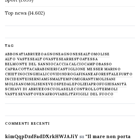
Top news
(14.602)
TAG
ABBONATI
ABRUZZO
AGNONE
AGNONESE
ALTOMOLISE
ALTO VASTESE
ALTOVASTESE
ARRESTO
ATESSA
BELMONTE DEL SANNIO
CACCIA
CALCIO
CAMPOBASSO
CAPRACOTTA
CARABINIERI
CASTIGLIONE MESSER MARINO
CHIETINO
CINGHIALI
COVID19
DROGA
FINANZA
FORESTALE
FURTO
INCIDENTE
ISERNIA
M5S
MALTEMPO
MIGRANTI
MOLISANI
MOLISANO
MOLISE
NEVE
OSPEDALE
POLIZIA
PROFUGHI
SANITÀ
SCHIAVI DI ABRUZZO
SCUOLA
SELECONTROLLO
TERMOLI
VASTESE
VASTO
VENAFRO
VIABILITÀ
VIGILI DEL FUOCO
COMMENTI RECENTI
kimQqpDzdFadDXrkHWJAJiY
su
“Il mare non porta