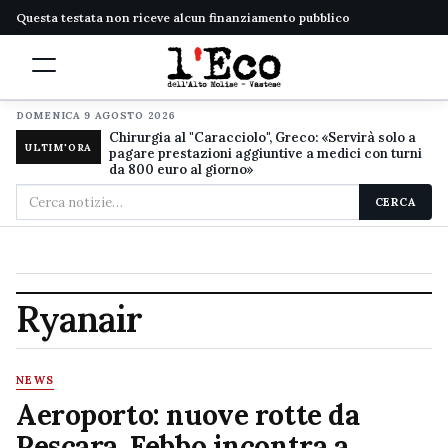
Questa testata non riceve alcun finanziamento pubblico
DOMENICA 9 AGOSTO 2026
Chirurgia al "Caracciolo", Greco: «Servirà solo a
ULTIM'ORA
pagare prestazioni aggiuntive a medici con turni
da 800 euro al giorno»
Cerca
CERCA
nel
sito
Ryanair
NEWS
Aeroporto: nuove rotte da
Pescara, Febbo incontra a