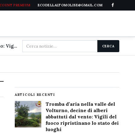
CCOUNT PREMIUM
ECODELLALTOMOLISE@GMAIL.COM
Cerca
Tromba d'aria nella valle del Volturno, decine di alberi abbattuti dal vento: Vigili del fuoco ripristinano lo stato dei luoghi
CERCA
nel
sito
ARTICOLI RECENTI
Tromba d’aria nella valle del
Volturno, decine di alberi
abbattuti dal vento: Vigili del
fuoco ripristinano lo stato dei
luoghi