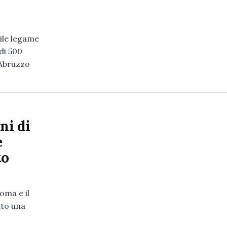
ile legame
di 500
 Abruzzo
ni di
e
to
oma e il
ato una