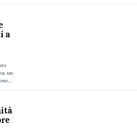
e
i a
sto
ma, un
sone,…
ità
pre