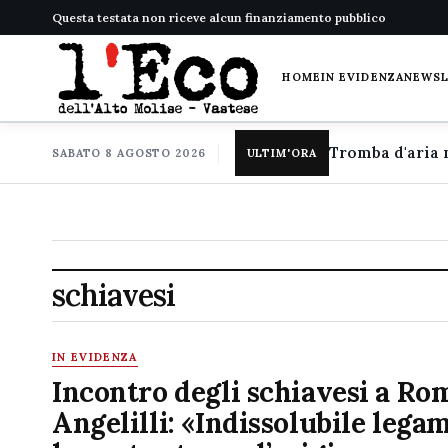
Questa testata non riceve alcun finanziamento pubblico
HOME
IN EVIDENZA
NEWS
SABATO 8 AGOSTO 2026
ULTIM'ORA
schiavesi
IN EVIDENZA
Incontro degli schiavesi a Ro
Angelilli: «Indissolubile lega