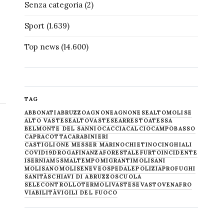
Senza categoria
(2)
Sport
(1.639)
Top news
(14.600)
TAG
ABBONATI
ABRUZZO
AGNONE
AGNONESE
ALTOMOLISE
ALTO VASTESE
ALTOVASTESE
ARRESTO
ATESSA
BELMONTE DEL SANNIO
CACCIA
CALCIO
CAMPOBASSO
CAPRACOTTA
CARABINIERI
CASTIGLIONE MESSER MARINO
CHIETINO
CINGHIALI
COVID19
DROGA
FINANZA
FORESTALE
FURTO
INCIDENTE
ISERNIA
M5S
MALTEMPO
MIGRANTI
MOLISANI
MOLISANO
MOLISE
NEVE
OSPEDALE
POLIZIA
PROFUGHI
SANITÀ
SCHIAVI DI ABRUZZO
SCUOLA
SELECONTROLLO
TERMOLI
VASTESE
VASTO
VENAFRO
VIABILITÀ
VIGILI DEL FUOCO