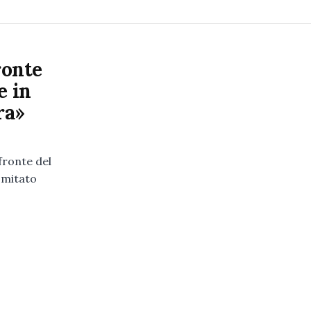
ronte
e in
ra»
fronte del
omitato