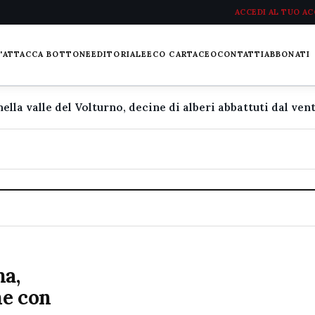
ACCEDI AL TUO A
L'ATTACCA BOTTONE
EDITORIALE
ECO CARTACEO
CONTATTI
ABBONATI
ma,
me con