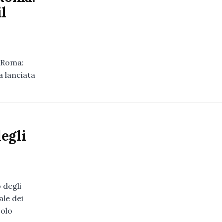
l
a Roma:
a lanciata
egli
 degli
ale dei
colo