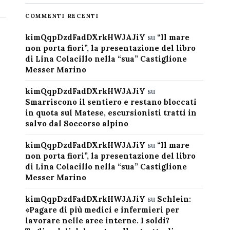
COMMENTI RECENTI
kimQqpDzdFadDXrkHWJAJiY
su
“Il mare
non porta fiori”, la presentazione del libro
di Lina Colacillo nella “sua” Castiglione
Messer Marino
kimQqpDzdFadDXrkHWJAJiY
su
Smarriscono il sentiero e restano bloccati
in quota sul Matese, escursionisti tratti in
salvo dal Soccorso alpino
kimQqpDzdFadDXrkHWJAJiY
su
“Il mare
non porta fiori”, la presentazione del libro
di Lina Colacillo nella “sua” Castiglione
Messer Marino
kimQqpDzdFadDXrkHWJAJiY
su
Schlein:
«Pagare di più medici e infermieri per
lavorare nelle aree interne. I soldi?