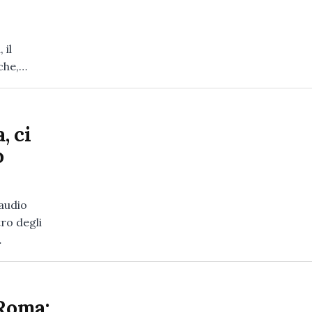
 il
 che,…
, ci
o
audio
ro degli
…
 Roma: