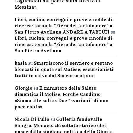
Togliendoli dal ponte sullo stretto di
Messina»
Libri, cucina, convegni e prove cinofile di
ricerca: torna la “Fiera del tartufo nero” a
San Pietro Avellana ANDARE A TARTUFI
su
Libri, cucina, convegni e prove cinofile di
ricerca: torna la “Fiera del tartufo nero” a
San Pietro Avellana
kasia
su
Smarriscono il sentiero e restano
bloccati in quota sul Matese, escursionisti
tratti in salvo dal Soccorso alpino
Giorgio
su
Il ministero della Salute
dimentica il Molise, Forche Caudine:
«Siamo alle solite. Due “svarioni” di non
poco conto»
Nicola Di Lullo
su
Galleria fondovalle
Sangro, Monaco: «Risultato storico che
nasce dalla stagione politica della Giunta