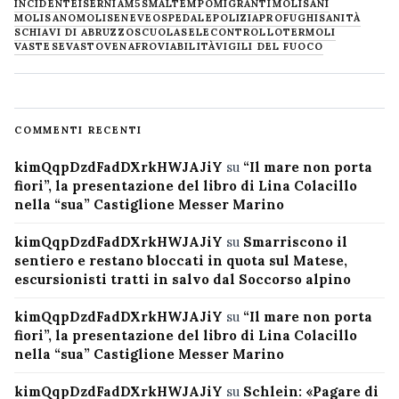
INCIDENTE
ISERNIA
M5S
MALTEMPO
MIGRANTI
MOLISANI
MOLISANO
MOLISE
NEVE
OSPEDALE
POLIZIA
PROFUGHI
SANITÀ
SCHIAVI DI ABRUZZO
SCUOLA
SELECONTROLLO
TERMOLI
VASTESE
VASTO
VENAFRO
VIABILITÀ
VIGILI DEL FUOCO
COMMENTI RECENTI
kimQqpDzdFadDXrkHWJAJiY
su
“Il mare non porta
fiori”, la presentazione del libro di Lina Colacillo
nella “sua” Castiglione Messer Marino
kimQqpDzdFadDXrkHWJAJiY
su
Smarriscono il
sentiero e restano bloccati in quota sul Matese,
escursionisti tratti in salvo dal Soccorso alpino
kimQqpDzdFadDXrkHWJAJiY
su
“Il mare non porta
fiori”, la presentazione del libro di Lina Colacillo
nella “sua” Castiglione Messer Marino
kimQqpDzdFadDXrkHWJAJiY
su
Schlein: «Pagare di