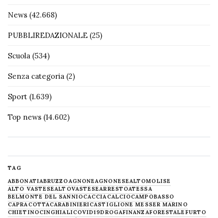
News
(42.668)
PUBBLIREDAZIONALE
(25)
Scuola
(534)
Senza categoria
(2)
Sport
(1.639)
Top news
(14.602)
TAG
ABBONATI
ABRUZZO
AGNONE
AGNONESE
ALTOMOLISE
ALTO VASTESE
ALTOVASTESE
ARRESTO
ATESSA
BELMONTE DEL SANNIO
CACCIA
CALCIO
CAMPOBASSO
CAPRACOTTA
CARABINIERI
CASTIGLIONE MESSER MARINO
CHIETINO
CINGHIALI
COVID19
DROGA
FINANZA
FORESTALE
FURTO