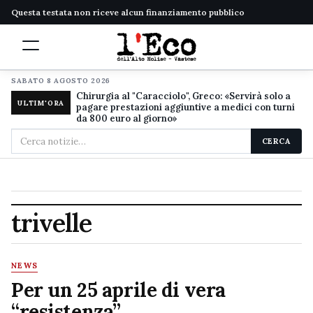
Questa testata non riceve alcun finanziamento pubblico
SABATO 8 AGOSTO 2026
Chirurgia al "Caracciolo", Greco: «Servirà solo a
ULTIM'ORA
pagare prestazioni aggiuntive a medici con turni
da 800 euro al giorno»
Cerca
CERCA
nel
sito
trivelle
NEWS
Per un 25 aprile di vera
“resistenza”