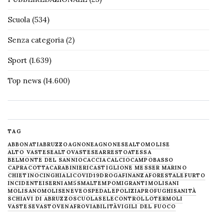
Scuola
(534)
Senza categoria
(2)
Sport
(1.639)
Top news
(14.600)
TAG
ABBONATI
ABRUZZO
AGNONE
AGNONESE
ALTOMOLISE
ALTO VASTESE
ALTOVASTESE
ARRESTO
ATESSA
BELMONTE DEL SANNIO
CACCIA
CALCIO
CAMPOBASSO
CAPRACOTTA
CARABINIERI
CASTIGLIONE MESSER MARINO
CHIETINO
CINGHIALI
COVID19
DROGA
FINANZA
FORESTALE
FURTO
INCIDENTE
ISERNIA
M5S
MALTEMPO
MIGRANTI
MOLISANI
MOLISANO
MOLISE
NEVE
OSPEDALE
POLIZIA
PROFUGHI
SANITÀ
SCHIAVI DI ABRUZZO
SCUOLA
SELECONTROLLO
TERMOLI
VASTESE
VASTO
VENAFRO
VIABILITÀ
VIGILI DEL FUOCO