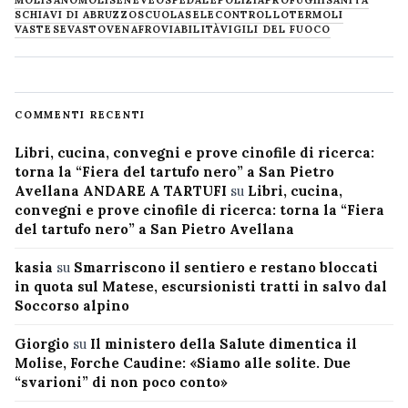
SCHIAVI DI ABRUZZO
SCUOLA
SELECONTROLLO
TERMOLI
VASTESE
VASTO
VENAFRO
VIABILITÀ
VIGILI DEL FUOCO
COMMENTI RECENTI
Libri, cucina, convegni e prove cinofile di ricerca:
torna la “Fiera del tartufo nero” a San Pietro
Avellana ANDARE A TARTUFI
su
Libri, cucina,
convegni e prove cinofile di ricerca: torna la “Fiera
del tartufo nero” a San Pietro Avellana
kasia
su
Smarriscono il sentiero e restano bloccati
in quota sul Matese, escursionisti tratti in salvo dal
Soccorso alpino
Giorgio
su
Il ministero della Salute dimentica il
Molise, Forche Caudine: «Siamo alle solite. Due
“svarioni” di non poco conto»