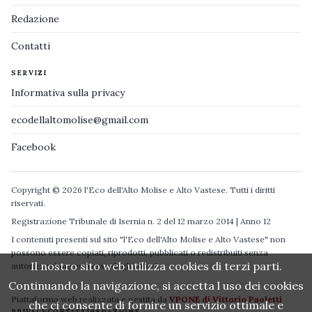
Redazione
Contatti
SERVIZI
Informativa sulla privacy
ecodellaltomolise@gmail.com
Facebook
Copyright © 2026 l'Eco dell'Alto Molise e Alto Vastese. Tutti i diritti
riservati.
Registrazione Tribunale di Isernia n. 2 del 12 marzo 2014 | Anno 12
I contenuti presenti sul sito "l'Eco dell'Alto Molise e Alto Vastese" non
possono essere copiati, riprodotti, pubblicati o redistribuiti senza
Il nostro sito web utilizza cookies di terzi parti.
autorizzazione espressa degli autori.
Continuando la navigazione, si accetta l uso dei cookies
Piattaforma web realizzata e gestita da
VPONE di Vittorio Paoletti
che ci consente di fornire un servizio ottimale e
PRIVACY
CONTATTI
REDAZIONE