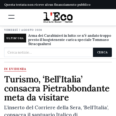
Questa testata non riceve alcun finanziamento pubblico
VENERDÌ 7 AGOSTO 2026
Arma dei Carabinieri in lutto: se n'è andato troppo
ULTIM'ORA
presto il luogotenente carica speciale Tommaso
Stracqualursi
Cerca
CERCA
nel
sito
IN EVIDENZA
Turismo, ‘Bell’Italia’
consacra Pietrabbondante
meta da visitare
L’inserto del Corriere della Sera, ‘Bell’Italia’,
consacra il santuario Italico di