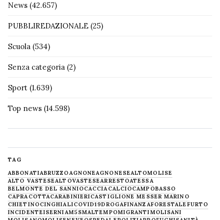
News
(42.657)
PUBBLIREDAZIONALE
(25)
Scuola
(534)
Senza categoria
(2)
Sport
(1.639)
Top news
(14.598)
TAG
ABBONATI
ABRUZZO
AGNONE
AGNONESE
ALTOMOLISE
ALTO VASTESE
ALTOVASTESE
ARRESTO
ATESSA
BELMONTE DEL SANNIO
CACCIA
CALCIO
CAMPOBASSO
CAPRACOTTA
CARABINIERI
CASTIGLIONE MESSER MARINO
CHIETINO
CINGHIALI
COVID19
DROGA
FINANZA
FORESTALE
FURTO
INCIDENTE
ISERNIA
M5S
MALTEMPO
MIGRANTI
MOLISANI
MOLISANO
MOLISE
NEVE
OSPEDALE
POLIZIA
PROFUGHI
SANITÀ