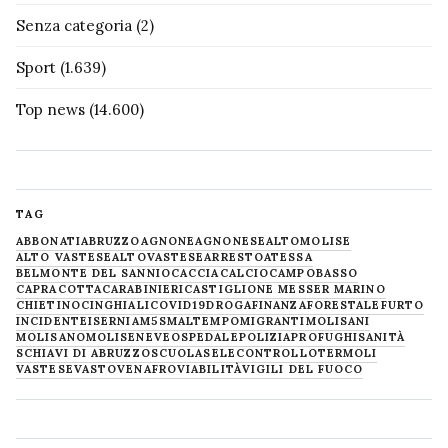
Senza categoria
(2)
Sport
(1.639)
Top news
(14.600)
TAG
ABBONATI
ABRUZZO
AGNONE
AGNONESE
ALTOMOLISE
ALTO VASTESE
ALTOVASTESE
ARRESTO
ATESSA
BELMONTE DEL SANNIO
CACCIA
CALCIO
CAMPOBASSO
CAPRACOTTA
CARABINIERI
CASTIGLIONE MESSER MARINO
CHIETINO
CINGHIALI
COVID19
DROGA
FINANZA
FORESTALE
FURTO
INCIDENTE
ISERNIA
M5S
MALTEMPO
MIGRANTI
MOLISANI
MOLISANO
MOLISE
NEVE
OSPEDALE
POLIZIA
PROFUGHI
SANITÀ
SCHIAVI DI ABRUZZO
SCUOLA
SELECONTROLLO
TERMOLI
VASTESE
VASTO
VENAFRO
VIABILITÀ
VIGILI DEL FUOCO