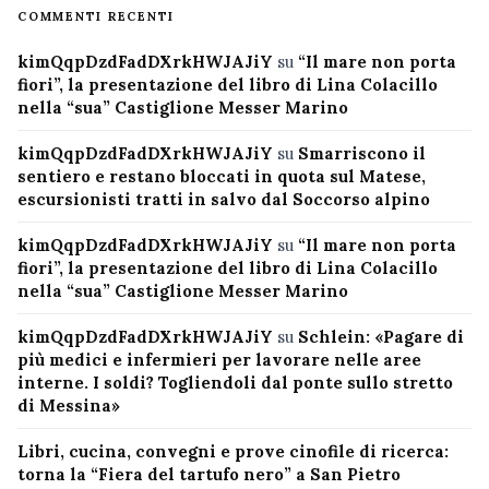
COMMENTI RECENTI
kimQqpDzdFadDXrkHWJAJiY
su
“Il mare non porta
fiori”, la presentazione del libro di Lina Colacillo
nella “sua” Castiglione Messer Marino
kimQqpDzdFadDXrkHWJAJiY
su
Smarriscono il
sentiero e restano bloccati in quota sul Matese,
escursionisti tratti in salvo dal Soccorso alpino
kimQqpDzdFadDXrkHWJAJiY
su
“Il mare non porta
fiori”, la presentazione del libro di Lina Colacillo
nella “sua” Castiglione Messer Marino
kimQqpDzdFadDXrkHWJAJiY
su
Schlein: «Pagare di
più medici e infermieri per lavorare nelle aree
interne. I soldi? Togliendoli dal ponte sullo stretto
di Messina»
Libri, cucina, convegni e prove cinofile di ricerca:
torna la “Fiera del tartufo nero” a San Pietro