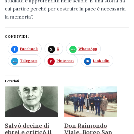
studiata e approfondita nelle scuole. E’ una storia da
cui partire perché per costruire la pace è necessaria
la memoria”.
CONDIVIDI:
Facebook
X
WhatsApp
Telegram
Pinterest
LinkedIn
Correlati
Salvò decine di
Don Raimondo
ebrei e criticò il
Viale, Borgo San