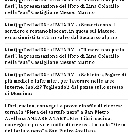
fiori”, la presentazione del libro di Lina Colacillo
nella “sua” Castiglione Messer Marino
kimQqpDzdFadDXrkHWJAJiY
su
Smarriscono il
sentiero e restano bloccati in quota sul Matese,
escursionisti tratti in salvo dal Soccorso alpino
kimQqpDzdFadDXrkHWJAJiY
su
“Il mare non porta
fiori”, la presentazione del libro di Lina Colacillo
nella “sua” Castiglione Messer Marino
kimQqpDzdFadDXrkHWJAJiY
su
Schlein: «Pagare di
più medici e infermieri per lavorare nelle aree
interne. I soldi? Togliendoli dal ponte sullo stretto
di Messina»
Libri, cucina, convegni e prove cinofile di ricerca:
torna la “Fiera del tartufo nero” a San Pietro
Avellana ANDARE A TARTUFI
su
Libri, cucina,
convegni e prove cinofile di ricerca: torna la “Fiera
del tartufo nero” a San Pietro Avellana