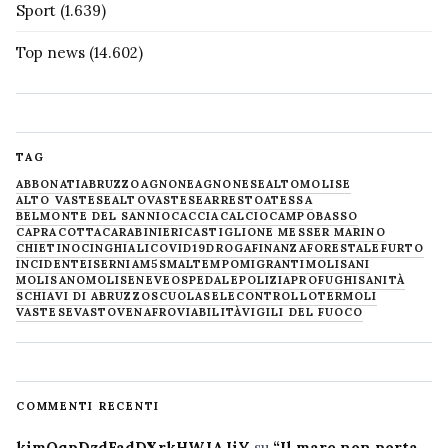
Sport
(1.639)
Top news
(14.602)
TAG
ABBONATI
ABRUZZO
AGNONE
AGNONESE
ALTOMOLISE
ALTO VASTESE
ALTOVASTESE
ARRESTO
ATESSA
BELMONTE DEL SANNIO
CACCIA
CALCIO
CAMPOBASSO
CAPRACOTTA
CARABINIERI
CASTIGLIONE MESSER MARINO
CHIETINO
CINGHIALI
COVID19
DROGA
FINANZA
FORESTALE
FURTO
INCIDENTE
ISERNIA
M5S
MALTEMPO
MIGRANTI
MOLISANI
MOLISANO
MOLISE
NEVE
OSPEDALE
POLIZIA
PROFUGHI
SANITÀ
SCHIAVI DI ABRUZZO
SCUOLA
SELECONTROLLO
TERMOLI
VASTESE
VASTO
VENAFRO
VIABILITÀ
VIGILI DEL FUOCO
COMMENTI RECENTI
kimQqpDzdFadDXrkHWJAJiY
su
“Il mare non porta