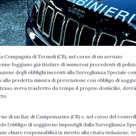
la Compagnia di Termoli (CB), nel corso di un servizio
enne foggiano già titolare di numerosi precedenti di polizi
lazione degli obblighi inerenti alla Sorveglianza Speciale co
o alla predetta misura di prevenzione con obbligo di soggi
esso aveva trasferito da tempo il proprio domicilio, dovr
eto
erno di un Bar di Campomarino (CB) e, nel corso del controll
o l’obbligo di soggiorno impostigli dalla Sorveglianza Spec
ue chiare responsabilità in merito alla citata violazione, v