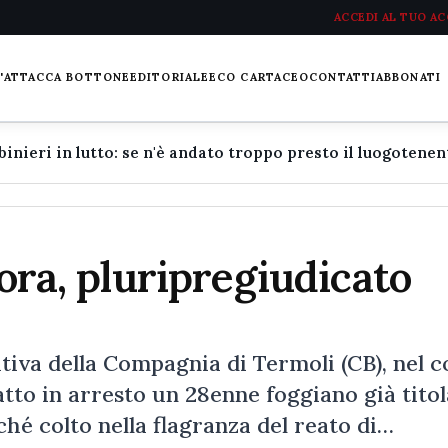
ACCEDI AL TUO A
L'ATTACCA BOTTONE
EDITORIALE
ECO CARTACEO
CONTATTI
ABBONATI
mora, pluripregiudicato
tiva della Compagnia di Termoli (CB), nel c
atto in arresto un 28enne foggiano già tito
ché colto nella flagranza del reato di…