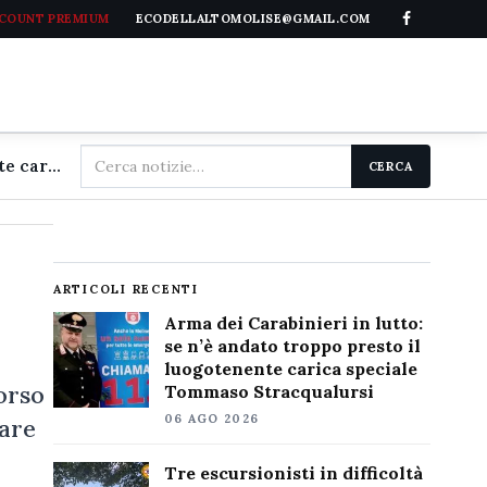
CCOUNT PREMIUM
ECODELLALTOMOLISE@GMAIL.COM
Cerca
Arma dei Carabinieri in lutto: se n'è andato troppo presto il luogotenente carica speciale Tommaso Stracqualursi
CERCA
nel
sito
ARTICOLI RECENTI
Arma dei Carabinieri in lutto:
se n’è andato troppo presto il
luogotenente carica speciale
orso
Tommaso Stracqualursi
06 AGO 2026
lare
Tre escursionisti in difficoltà