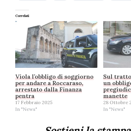
Correlati
Viola l’obbligo di soggiorno
Sul tratt
per andare a Roccaraso,
un obblig
arrestato dalla Finanza
pregiudic
pentra
manette
17 Febbraio 2025
28 Ottobre 
In "News"
In "News"
Sostieni la stampa