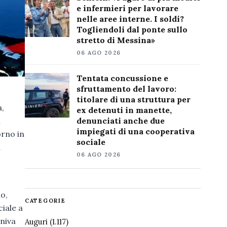
e infermieri per lavorare
nelle aree interne. I soldi?
Togliendoli dal ponte sullo
stretto di Messina»
06 AGO 2026
Tentata concussione e
sfruttamento del lavoro:
titolare di una struttura per
a,
ex detenuti in manette,
n
denunciati anche due
impiegati di una cooperativa
orno in
sociale
à
06 AGO 2026
o,
CATEGORIE
iale a
eniva
Auguri
(1.117)