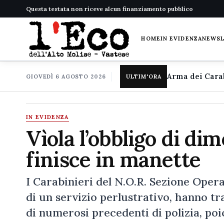
Questa testata non riceve alcun finanziamento pubblico
HOME
IN EVIDENZA
NEWS
GIOVEDÌ 6 AGOSTO 2026
ULTIM'ORA
IN EVIDENZA
Vìola l’obbligo di di
finisce in manette
I Carabinieri del N.O.R. Sezione Opera
di un servizio perlustrativo, hanno tr
di numerosi precedenti di polizia, poi