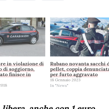
ore in violazione di
Rubano novanta sacchi d
o di soggiorno,
pellet, coppia denunciat
ato finisce in
per furto aggravato
18 Gennaio 2023
2018
In "News"
 libera, anche con 1 euro.