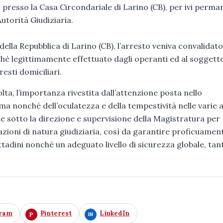
o presso la Casa Circondariale di Larino (CB), per ivi perma
torità Giudiziaria.
della Repubblica di Larino (CB), l’arresto veniva convalidato
ché legittimamente effettuato dagli operanti ed al soggett
esti domiciliari.
ta, l’importanza rivestita dall’attenzione posta nello
rma nonché dell’oculatezza e della tempestività nelle varie a
te sotto la direzione e supervisione della Magistratura per
ioni di natura giudiziaria, così da garantire proficuament
ittadini nonché un adeguato livello di sicurezza globale, tan
gram
Pinterest
LinkedIn