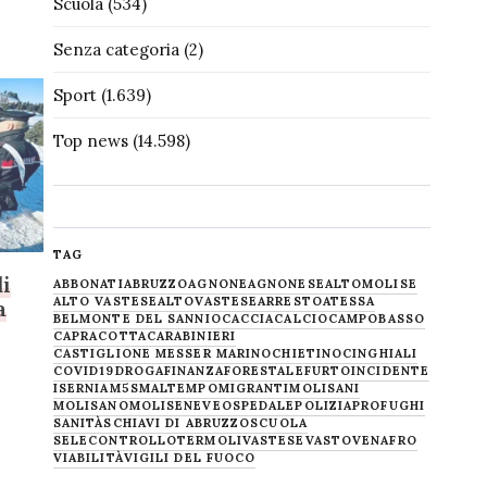
Scuola
(534)
Senza categoria
(2)
Sport
(1.639)
Top news
(14.598)
TAG
i
ABBONATI
ABRUZZO
AGNONE
AGNONESE
ALTOMOLISE
ALTO VASTESE
ALTOVASTESE
ARRESTO
ATESSA
a
BELMONTE DEL SANNIO
CACCIA
CALCIO
CAMPOBASSO
CAPRACOTTA
CARABINIERI
CASTIGLIONE MESSER MARINO
CHIETINO
CINGHIALI
COVID19
DROGA
FINANZA
FORESTALE
FURTO
INCIDENTE
ISERNIA
M5S
MALTEMPO
MIGRANTI
MOLISANI
MOLISANO
MOLISE
NEVE
OSPEDALE
POLIZIA
PROFUGHI
SANITÀ
SCHIAVI DI ABRUZZO
SCUOLA
SELECONTROLLO
TERMOLI
VASTESE
VASTO
VENAFRO
VIABILITÀ
VIGILI DEL FUOCO