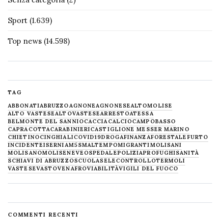
Sport
(1.639)
Top news
(14.598)
TAG
ABBONATI
ABRUZZO
AGNONE
AGNONESE
ALTOMOLISE
ALTO VASTESE
ALTOVASTESE
ARRESTO
ATESSA
BELMONTE DEL SANNIO
CACCIA
CALCIO
CAMPOBASSO
CAPRACOTTA
CARABINIERI
CASTIGLIONE MESSER MARINO
CHIETINO
CINGHIALI
COVID19
DROGA
FINANZA
FORESTALE
FURTO
INCIDENTE
ISERNIA
M5S
MALTEMPO
MIGRANTI
MOLISANI
MOLISANO
MOLISE
NEVE
OSPEDALE
POLIZIA
PROFUGHI
SANITÀ
SCHIAVI DI ABRUZZO
SCUOLA
SELECONTROLLO
TERMOLI
VASTESE
VASTO
VENAFRO
VIABILITÀ
VIGILI DEL FUOCO
COMMENTI RECENTI