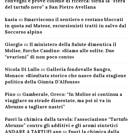
convegni e prove cinofile di ricerca: torna la “Fiera
del tartufo nero” a San Pietro Avellana
kasia
su
Smarriscono il sentiero e restano bloccati
in quota sul Matese, escursionisti tratti in salvo dal
Soccorso alpino
Giorgio
su
Il ministero della Salute dimentica il
Molise, Forche Caudine: «Siamo alle solite. Due
“svarioni” di non poco conto»
Nicola Di Lullo
su
Galleria fondovalle Sangro,
Monaco: «Risultato storico che nasce dalla stagione
politica della Giunta D’Alfonso»
Pino
su
Gamberale, Greco: “In Molise si continua a
viaggiare su strade dissestate, ma poi si va in
Abruzzo a tagliare nastri”
Fuori la chimica dalla tavola: l’associazione “Tartufo
Abruzzo” contro gli additivi e gli aromi sintetici
ANDARE A TARTUFI app
su
Fuori la chimica dalla