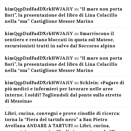
kimQqpDzdFadDXrkHWJAJiY
su
“Il mare non porta
fiori”, la presentazione del libro di Lina Colacillo
nella “sua” Castiglione Messer Marino
kimQqpDzdFadDXrkHWJAJiY
su
Smarriscono il
sentiero e restano bloccati in quota sul Matese,
escursionisti tratti in salvo dal Soccorso alpino
kimQqpDzdFadDXrkHWJAJiY
su
“Il mare non porta
fiori”, la presentazione del libro di Lina Colacillo
nella “sua” Castiglione Messer Marino
kimQqpDzdFadDXrkHWJAJiY
su
Schlein: «Pagare di
più medici e infermieri per lavorare nelle aree
interne. I soldi? Togliendoli dal ponte sullo stretto
di Messina»
Libri, cucina, convegni e prove cinofile di ricerca:
torna la “Fiera del tartufo nero” a San Pietro
Avellana ANDARE A TARTUFI
su
Libri, cucina,