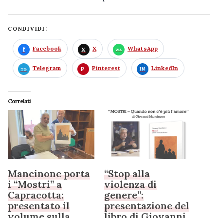
CONDIVIDI:
Facebook
X
WhatsApp
Telegram
Pinterest
LinkedIn
Correlati
Mancinone porta
“Stop alla
i “Mostri” a
violenza di
Capracotta:
genere”:
presentato il
presentazione del
volume sulla
libro di Giovanni