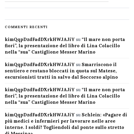
COMMENTI RECENTI
kimQqpDzdFadDXrkHWJAJiY
su
“Il mare non porta
fiori”, la presentazione del libro di Lina Colacillo
nella “sua” Castiglione Messer Marino
kimQqpDzdFadDXrkHWJAJiY
su
Smarriscono il
sentiero e restano bloccati in quota sul Matese,
escursionisti tratti in salvo dal Soccorso alpino
kimQqpDzdFadDXrkHWJAJiY
su
“Il mare non porta
fiori”, la presentazione del libro di Lina Colacillo
nella “sua” Castiglione Messer Marino
kimQqpDzdFadDXrkHWJAJiY
su
Schlein: «Pagare di
più medici e infermieri per lavorare nelle aree
interne. I soldi? Togliendoli dal ponte sullo stretto
di Messina»