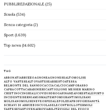
PUBBLIREDAZIONALE
(25)
Scuola
(534)
Senza categoria
(2)
Sport
(1.639)
Top news
(14.602)
TAG
ABBONATI
ABRUZZO
AGNONE
AGNONESE
ALTOMOLISE
ALTO VASTESE
ALTOVASTESE
ARRESTO
ATESSA
BELMONTE DEL SANNIO
CACCIA
CALCIO
CAMPOBASSO
CAPRACOTTA
CARABINIERI
CASTIGLIONE MESSER MARINO
CHIETINO
CINGHIALI
COVID19
DROGA
FINANZA
FORESTALE
FURTO
INCIDENTE
ISERNIA
M5S
MALTEMPO
MIGRANTI
MOLISANI
MOLISANO
MOLISE
NEVE
OSPEDALE
POLIZIA
PROFUGHI
SANITÀ
SCHIAVI DI ABRUZZO
SCUOLA
SELECONTROLLO
TERMOLI
VASTESE
VASTO
VENAFRO
VIABILITÀ
VIGILI DEL FUOCO