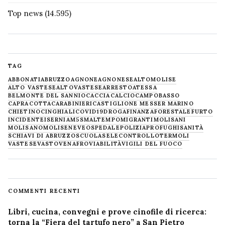
Top news
(14.595)
TAG
ABBONATI
ABRUZZO
AGNONE
AGNONESE
ALTOMOLISE
ALTO VASTESE
ALTOVASTESE
ARRESTO
ATESSA
BELMONTE DEL SANNIO
CACCIA
CALCIO
CAMPOBASSO
CAPRACOTTA
CARABINIERI
CASTIGLIONE MESSER MARINO
CHIETINO
CINGHIALI
COVID19
DROGA
FINANZA
FORESTALE
FURTO
INCIDENTE
ISERNIA
M5S
MALTEMPO
MIGRANTI
MOLISANI
MOLISANO
MOLISE
NEVE
OSPEDALE
POLIZIA
PROFUGHI
SANITÀ
SCHIAVI DI ABRUZZO
SCUOLA
SELECONTROLLO
TERMOLI
VASTESE
VASTO
VENAFRO
VIABILITÀ
VIGILI DEL FUOCO
COMMENTI RECENTI
Libri, cucina, convegni e prove cinofile di ricerca:
torna la “Fiera del tartufo nero” a San Pietro