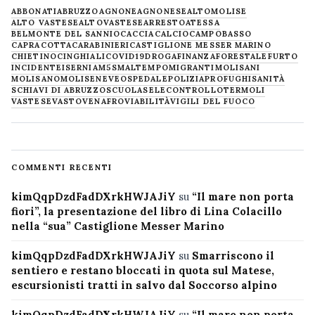
ABBONATI
ABRUZZO
AGNONE
AGNONESE
ALTOMOLISE
ALTO VASTESE
ALTOVASTESE
ARRESTO
ATESSA
BELMONTE DEL SANNIO
CACCIA
CALCIO
CAMPOBASSO
CAPRACOTTA
CARABINIERI
CASTIGLIONE MESSER MARINO
CHIETINO
CINGHIALI
COVID19
DROGA
FINANZA
FORESTALE
FURTO
INCIDENTE
ISERNIA
M5S
MALTEMPO
MIGRANTI
MOLISANI
MOLISANO
MOLISE
NEVE
OSPEDALE
POLIZIA
PROFUGHI
SANITÀ
SCHIAVI DI ABRUZZO
SCUOLA
SELECONTROLLO
TERMOLI
VASTESE
VASTO
VENAFRO
VIABILITÀ
VIGILI DEL FUOCO
COMMENTI RECENTI
kimQqpDzdFadDXrkHWJAJiY
su
“Il mare non porta
fiori”, la presentazione del libro di Lina Colacillo
nella “sua” Castiglione Messer Marino
kimQqpDzdFadDXrkHWJAJiY
su
Smarriscono il
sentiero e restano bloccati in quota sul Matese,
escursionisti tratti in salvo dal Soccorso alpino
kimQqpDzdFadDXrkHWJAJiY
su
“Il mare non porta