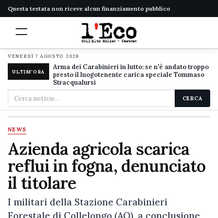
Questa testata non riceve alcun finanziamento pubblico
VENERDÌ 7 AGOSTO 2026
Arma dei Carabinieri in lutto: se n'è andato troppo
ULTIM'ORA
presto il luogotenente carica speciale Tommaso
Stracqualursi
Cerca
CERCA
nel
sito
NEWS
Azienda agricola scarica
reflui in fogna, denunciato
il titolare
I militari della Stazione Carabinieri
Forestale di Collelongo (AQ), a conclusione