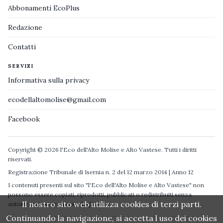
Abbonamenti EcoPlus
Redazione
Contatti
SERVIZI
Informativa sulla privacy
ecodellaltomolise@gmail.com
Facebook
Copyright © 2026 l'Eco dell'Alto Molise e Alto Vastese. Tutti i diritti
riservati.
Registrazione Tribunale di Isernia n. 2 del 12 marzo 2014 | Anno 12
I contenuti presenti sul sito "l'Eco dell'Alto Molise e Alto Vastese" non
possono essere copiati, riprodotti, pubblicati o redistribuiti senza
Il nostro sito web utilizza cookies di terzi parti.
autorizzazione espressa degli autori.
Continuando la navigazione, si accetta l uso dei cookies