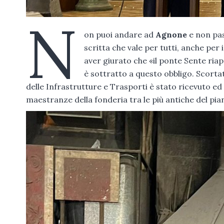
N
on puoi andare ad
Agnone
e non pas
scritta che vale per tutti, anche per 
aver giurato che «il ponte Sente riap
è sottratto a questo obbligo. Scortato
delle Infrastrutture e Trasporti è stato ricevuto ed ac
maestranze della fonderia tra le più antiche del pia