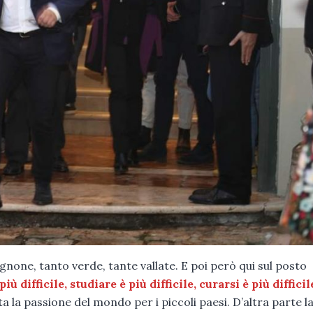
gnone, tanto verde, tante vallate. E poi però qui sul posto
iù difficile, studiare è più difficile, curarsi è più difficil
ta la passione del mondo per i piccoli paesi. D’altra parte l