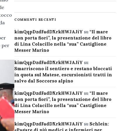
le
ntocco
COMMENTI RECENTI
 da
kimQqpDzdFadDXrkHWJAJiY
su
“Il mare
per
non porta fiori”, la presentazione del libro
di Lina Colacillo nella “sua” Castiglione
e per
Messer Marino
kimQqpDzdFadDXrkHWJAJiY
su
Smarriscono il sentiero e restano bloccati
in quota sul Matese, escursionisti tratti in
salvo dal Soccorso alpino
kimQqpDzdFadDXrkHWJAJiY
su
“Il mare
non porta fiori”, la presentazione del libro
di Lina Colacillo nella “sua” Castiglione
Messer Marino
kimQqpDzdFadDXrkHWJAJiY
su
Schlein:
«Pagare di più medici e infermieri per