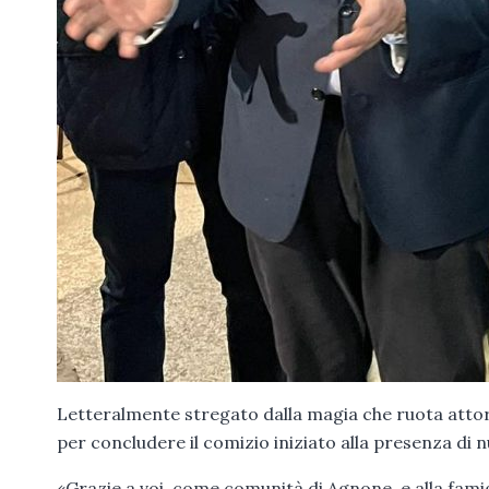
Letteralmente stregato dalla magia che ruota attorn
per concludere il comizio iniziato alla presenza di 
«Grazie a voi, come comunità di Agnone, e alla famig