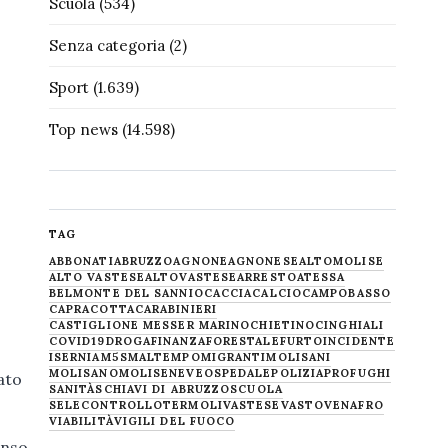
Scuola
(534)
Senza categoria
(2)
Sport
(1.639)
Top news
(14.598)
TAG
ABBONATI
ABRUZZO
AGNONE
AGNONESE
ALTOMOLISE
ALTO VASTESE
ALTOVASTESE
ARRESTO
ATESSA
BELMONTE DEL SANNIO
CACCIA
CALCIO
CAMPOBASSO
CAPRACOTTA
CARABINIERI
CASTIGLIONE MESSER MARINO
CHIETINO
CINGHIALI
COVID19
DROGA
FINANZA
FORESTALE
FURTO
INCIDENTE
ISERNIA
M5S
MALTEMPO
MIGRANTI
MOLISANI
MOLISANO
MOLISE
NEVE
OSPEDALE
POLIZIA
PROFUGHI
ato
SANITÀ
SCHIAVI DI ABRUZZO
SCUOLA
SELECONTROLLO
TERMOLI
VASTESE
VASTO
VENAFRO
VIABILITÀ
VIGILI DEL FUOCO
enso