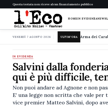
Questa testata non riceve alcun finanziamento pubblico
HOME
IN EVIDENZA
NEWS
VENERDÌ 7 AGOSTO 2026
ULTIM'ORA
IN EVIDENZA
Salvini dalla fonderi
qui è più difficile, t
Non puoi andare ad Agnone e non passar
E' una legge non scritta che vale per t
vice premier Matteo Salvini, dopo av