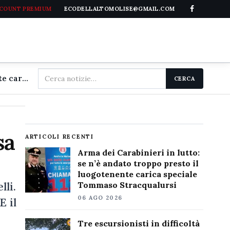
CCOUNT PREMIUM
ECODELLALTOMOLISE@GMAIL.COM
Cerca
Arma dei Carabinieri in lutto: se n'è andato troppo presto il luogotenente carica speciale Tommaso Stracqualursi
CERCA
nel
sito
sa
ARTICOLI RECENTI
Arma dei Carabinieri in lutto:
se n’è andato troppo presto il
luogotenente carica speciale
li.
Tommaso Stracqualursi
06 AGO 2026
E il
Tre escursionisti in difficoltà