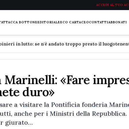
ACCEDI AL TUO A
L'ATTACCA BOTTONE
EDITORIALE
ECO CARTACEO
CONTATTI
ABBONATI
a Marinelli: «Fare impre
enete duro»
e a visitare la Pontificia fonderia Marinel
utti, anche per i Ministri della Repubblica. 
er giurato…