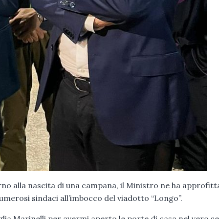
o alla nascita di una campana, il Ministro ne ha approfitt
numerosi sindaci all’imbocco del viadotto “Longo”.
lia Marinelli per avermi aperto le porte di casa nel vero s