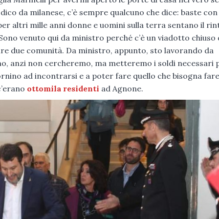
 lo dico da milanese, c’è sempre qualcuno che dice: baste con 
r altri mille anni donne e uomini sulla terra sentano il ri
 Sono venuto qui da ministro perché c’è un viadotto chiuso
ire due comunità. Da ministro, appunto, sto lavorando da
o, anzi non cercheremo, ma metteremo i soldi necessari 
rnino ad incontrarsi e a poter fare quello che bisogna far
c’erano
ottomila residenti
ad Agnone.