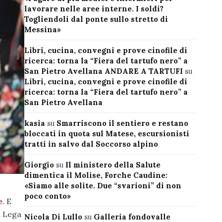
lavorare nelle aree interne. I soldi?
Togliendoli dal ponte sullo stretto di
Messina»
Libri, cucina, convegni e prove cinofile di
ricerca: torna la “Fiera del tartufo nero” a
San Pietro Avellana ANDARE A TARTUFI
su
Libri, cucina, convegni e prove cinofile di
ricerca: torna la “Fiera del tartufo nero” a
San Pietro Avellana
kasia
su
Smarriscono il sentiero e restano
bloccati in quota sul Matese, escursionisti
tratti in salvo dal Soccorso alpino
Giorgio
su
Il ministero della Salute
dimentica il Molise, Forche Caudine:
«Siamo alle solite. Due “svarioni” di non
poco conto»
e
. E
a Lega
Nicola Di Lullo
su
Galleria fondovalle