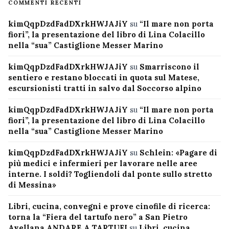
COMMENTI RECENTI
kimQqpDzdFadDXrkHWJAJiY
su
“Il mare non porta
fiori”, la presentazione del libro di Lina Colacillo
nella “sua” Castiglione Messer Marino
kimQqpDzdFadDXrkHWJAJiY
su
Smarriscono il
sentiero e restano bloccati in quota sul Matese,
escursionisti tratti in salvo dal Soccorso alpino
kimQqpDzdFadDXrkHWJAJiY
su
“Il mare non porta
fiori”, la presentazione del libro di Lina Colacillo
nella “sua” Castiglione Messer Marino
kimQqpDzdFadDXrkHWJAJiY
su
Schlein: «Pagare di
più medici e infermieri per lavorare nelle aree
interne. I soldi? Togliendoli dal ponte sullo stretto
di Messina»
Libri, cucina, convegni e prove cinofile di ricerca:
torna la “Fiera del tartufo nero” a San Pietro
Avellana ANDARE A TARTUFI
su
Libri, cucina,