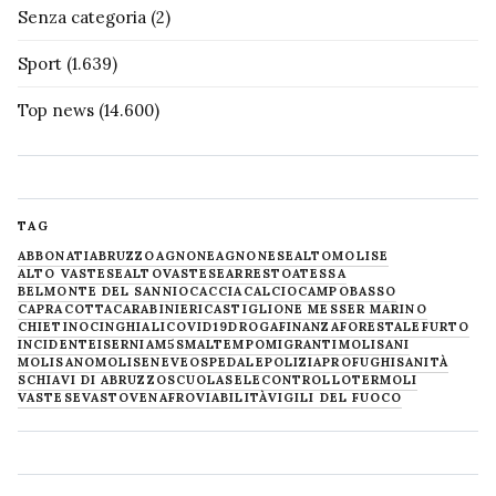
Senza categoria
(2)
Sport
(1.639)
Top news
(14.600)
TAG
ABBONATI
ABRUZZO
AGNONE
AGNONESE
ALTOMOLISE
ALTO VASTESE
ALTOVASTESE
ARRESTO
ATESSA
BELMONTE DEL SANNIO
CACCIA
CALCIO
CAMPOBASSO
CAPRACOTTA
CARABINIERI
CASTIGLIONE MESSER MARINO
CHIETINO
CINGHIALI
COVID19
DROGA
FINANZA
FORESTALE
FURTO
INCIDENTE
ISERNIA
M5S
MALTEMPO
MIGRANTI
MOLISANI
MOLISANO
MOLISE
NEVE
OSPEDALE
POLIZIA
PROFUGHI
SANITÀ
SCHIAVI DI ABRUZZO
SCUOLA
SELECONTROLLO
TERMOLI
VASTESE
VASTO
VENAFRO
VIABILITÀ
VIGILI DEL FUOCO