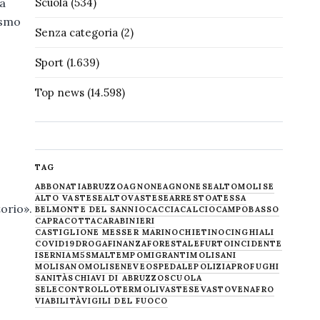
za
Scuola
(534)
ismo
Senza categoria
(2)
Sport
(1.639)
Top news
(14.598)
TAG
ABBONATI
ABRUZZO
AGNONE
AGNONESE
ALTOMOLISE
ALTO VASTESE
ALTOVASTESE
ARRESTO
ATESSA
torio».
BELMONTE DEL SANNIO
CACCIA
CALCIO
CAMPOBASSO
CAPRACOTTA
CARABINIERI
CASTIGLIONE MESSER MARINO
CHIETINO
CINGHIALI
COVID19
DROGA
FINANZA
FORESTALE
FURTO
INCIDENTE
ISERNIA
M5S
MALTEMPO
MIGRANTI
MOLISANI
MOLISANO
MOLISE
NEVE
OSPEDALE
POLIZIA
PROFUGHI
SANITÀ
SCHIAVI DI ABRUZZO
SCUOLA
SELECONTROLLO
TERMOLI
VASTESE
VASTO
VENAFRO
VIABILITÀ
VIGILI DEL FUOCO