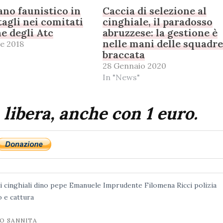
no faunistico in
Caccia di selezione al
tagli nei comitati
cinghiale, il paradosso
ne degli Atc
abruzzese: la gestione è
nelle mani delle squadre
e 2018
braccata
28 Gennaio 2020
In "News"
 libera, anche con 1 euro.
i
cinghiali
dino pepe
Emanuele Imprudente
Filomena Ricci
polizia
 e cattura
IO SANNITA