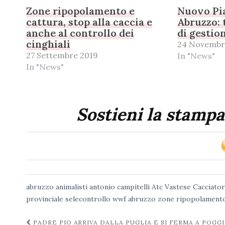
Zone ripopolamento e
Nuovo Pia
cattura, stop alla caccia e
Abruzzo: 
anche al controllo dei
di gestio
cinghiali
24 Novembr
27 Settembre 2019
In "News"
In "News"
Sostieni la stampa
abruzzo
animalisti
antonio campitelli
Atc Vastese
Cacciator
provinciale
selecontrollo
wwf abruzzo
zone ripopolamento
Navigazione
PADRE PIO ARRIVA DALLA PUGLIA E SI FERMA A POGG