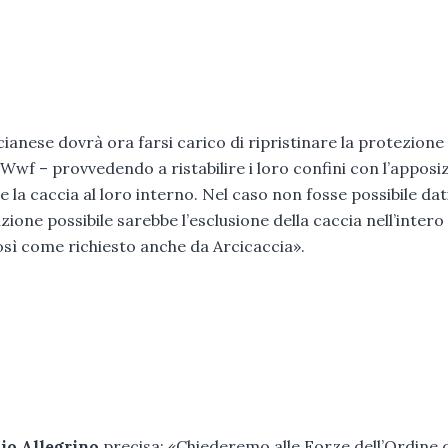
ianese dovrà ora farsi carico di ripristinare la protezione 
wf – provvedendo a ristabilire i loro confini con l’apposi
 la caccia al loro interno. Nel caso non fosse possibile dati
uzione possibile sarebbe l’esclusione della caccia nell’intero
osì come richiesto anche da Arcicaccia».
io Allegrino
precisa: «Chiederemo alle Forze dell’Ordine 