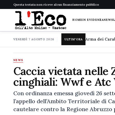
Questa testata non riceve alcun finanziamento pubblico
HOME
IN EVIDENZA
NEWS
VENERDÌ 7 AGOSTO 2026
ULTIM'ORA
NEWS
Caccia vietata nelle 
cinghiali: Wwf e Atc
Con ordinanza emessa giovedì 26 sette
l’appello dell’Ambito Territoriale di 
cautelare contro la Regione Abruzzo 