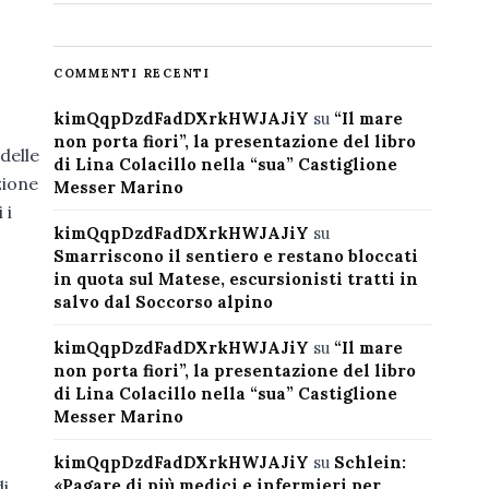
COMMENTI RECENTI
kimQqpDzdFadDXrkHWJAJiY
su
“Il mare
non porta fiori”, la presentazione del libro
delle
di Lina Colacillo nella “sua” Castiglione
zione
Messer Marino
 i
kimQqpDzdFadDXrkHWJAJiY
su
Smarriscono il sentiero e restano bloccati
in quota sul Matese, escursionisti tratti in
salvo dal Soccorso alpino
kimQqpDzdFadDXrkHWJAJiY
su
“Il mare
non porta fiori”, la presentazione del libro
di Lina Colacillo nella “sua” Castiglione
Messer Marino
kimQqpDzdFadDXrkHWJAJiY
su
Schlein:
«Pagare di più medici e infermieri per
di