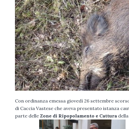
Con ordinanza emessa giovedì 26 settembre scorso il
di Caccia Vastese che aveva presentato istanza ca
parte delle
Zone di Ripopolamento e Cattura
della