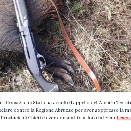
 Consiglio di Stato ha accolto l’appello dell’Ambito Territ
utelare contro la Regione Abruzzo per aver soppresso la m
 Provincia di Chieti e aver consentito al loro interno
l’eser