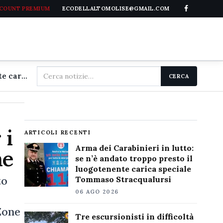
CCOUNT PREMIUM
ECODELLALTOMOLISE@GMAIL.COM
Cerca
Arma dei Carabinieri in lutto: se n'è andato troppo presto il luogotenente carica speciale Tommaso Stracqualursi
CERCA
nel
sito
 i
ARTICOLI RECENTI
Arma dei Carabinieri in lutto:
me
se n’è andato troppo presto il
luogotenente carica speciale
to
Tommaso Stracqualursi
06 AGO 2026
Zone
Tre escursionisti in difficoltà