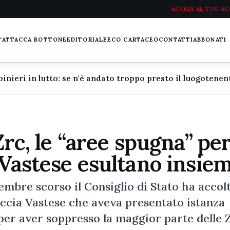
ACCEDI AL TUO A
L'ATTACCA BOTTONE
EDITORIALE
ECO CARTACEO
CONTATTI
ABBONATI
Zrc, le “aree spugna” per
 Vastese esultano insie
mbre scorso il Consiglio di Stato ha accol
Caccia Vastese che aveva presentato istanza
per aver soppresso la maggior parte delle 