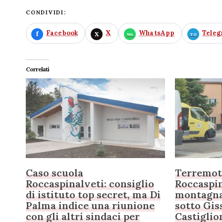
CONDIVIDI:
Facebook
X
WhatsApp
Tele
Correlati
Caso scuola
Terremoto
Roccaspinalveti: consiglio
Roccaspin
di istituto top secret, ma Di
montagna 
Palma indice una riunione
sotto Giss
con gli altri sindaci per
Castigli