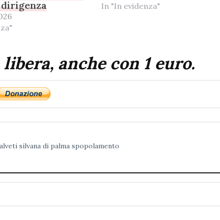
a dirigenza
In "In evidenza"
026
nza"
 libera, anche con 1 euro.
alveti
silvana di palma
spopolamento