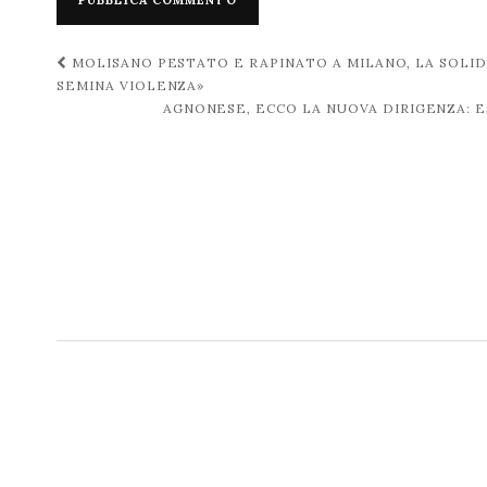
Navigazione
MOLISANO PESTATO E RAPINATO A MILANO, LA SOLID
SEMINA VIOLENZA»
post
AGNONESE, ECCO LA NUOVA DIRIGENZA: E