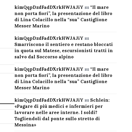
kimQqpDzdFadDXrkHWJAJiY
su
“Il mare
non porta fiori”, la presentazione del libro
di Lina Colacillo nella “sua” Castiglione
Messer Marino
kimQqpDzdFadDXrkHWJAJiY
su
Smarriscono il sentiero e restano bloccati
in quota sul Matese, escursionisti tratti in
salvo dal Soccorso alpino
kimQqpDzdFadDXrkHWJAJiY
su
“Il mare
non porta fiori”, la presentazione del libro
di Lina Colacillo nella “sua” Castiglione
Messer Marino
kimQqpDzdFadDXrkHWJAJiY
su
Schlein:
«Pagare di più medici e infermieri per
lavorare nelle aree interne. I soldi?
Togliendoli dal ponte sullo stretto di
Messina»