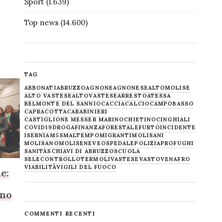
Sport
(1.639)
Top news
(14.600)
TAG
ABBONATI
ABRUZZO
AGNONE
AGNONESE
ALTOMOLISE
ALTO VASTESE
ALTOVASTESE
ARRESTO
ATESSA
BELMONTE DEL SANNIO
CACCIA
CALCIO
CAMPOBASSO
CAPRACOTTA
CARABINIERI
CASTIGLIONE MESSER MARINO
CHIETINO
CINGHIALI
COVID19
DROGA
FINANZA
FORESTALE
FURTO
INCIDENTE
ISERNIA
M5S
MALTEMPO
MIGRANTI
MOLISANI
MOLISANO
MOLISE
NEVE
OSPEDALE
POLIZIA
PROFUGHI
SANITÀ
SCHIAVI DI ABRUZZO
SCUOLA
SELECONTROLLO
TERMOLI
VASTESE
VASTO
VENAFRO
VIABILITÀ
VIGILI DEL FUOCO
e:
ino
COMMENTI RECENTI