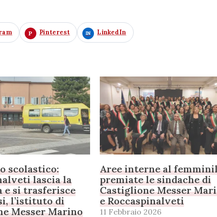
gram
Pinterest
LinkedIn
 scolastico:
Aree interne al femminil
alveti lascia la
premiate le sindache di
e si trasferisce
Castiglione Messer Mar
i, l’istituto di
e Roccaspinalveti
one Messer Marino
11 Febbraio 2026