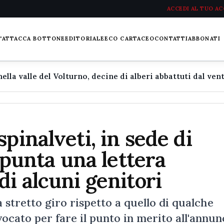
ACCEDI AL TUO A
L'ATTACCA BOTTONE
EDITORIALE
ECO CARTACEO
CONTATTI
ABBONATI
pinalveti, in sede di
 spunta una lettera
di alcuni genitori
stretto giro rispetto a quello di qualche
vocato per fare il punto in merito all'annun