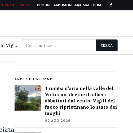
CCOUNT PREMIUM
ECODELLALTOMOLISE@GMAIL.COM
Cerca
Tromba d'aria nella valle del Volturno, decine di alberi abbattuti dal vento: Vigili del fuoco ripristinano lo stato dei luoghi
CERCA
nel
sito
ARTICOLI RECENTI
Tromba d’aria nella valle del
Volturno, decine di alberi
abbattuti dal vento: Vigili del
fuoco ripristinano lo stato dei
luoghi
07 AGO 2026
ciata