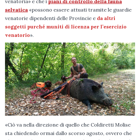
venatoria» e che i
piani di controllo della fauna
selvatica
«possono essere attuati tramite le guardie
venatorie dipendenti delle Provincie e
da altri
soggetti purché muniti di licenza per l’esercizio
venatorio
».
«Ciò va nella direzione di quello che Coldiretti Molise
sta chiedendo ormai dallo scorso agosto, ovvero che