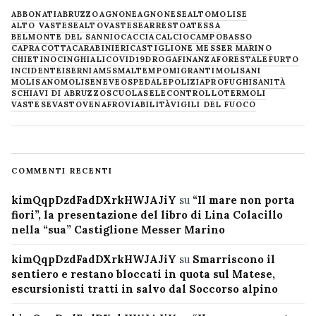
ABBONATI
ABRUZZO
AGNONE
AGNONESE
ALTOMOLISE
ALTO VASTESE
ALTOVASTESE
ARRESTO
ATESSA
BELMONTE DEL SANNIO
CACCIA
CALCIO
CAMPOBASSO
CAPRACOTTA
CARABINIERI
CASTIGLIONE MESSER MARINO
CHIETINO
CINGHIALI
COVID19
DROGA
FINANZA
FORESTALE
FURTO
INCIDENTE
ISERNIA
M5S
MALTEMPO
MIGRANTI
MOLISANI
MOLISANO
MOLISE
NEVE
OSPEDALE
POLIZIA
PROFUGHI
SANITÀ
SCHIAVI DI ABRUZZO
SCUOLA
SELECONTROLLO
TERMOLI
VASTESE
VASTO
VENAFRO
VIABILITÀ
VIGILI DEL FUOCO
COMMENTI RECENTI
kimQqpDzdFadDXrkHWJAJiY
su
“Il mare non porta
fiori”, la presentazione del libro di Lina Colacillo
nella “sua” Castiglione Messer Marino
kimQqpDzdFadDXrkHWJAJiY
su
Smarriscono il
sentiero e restano bloccati in quota sul Matese,
escursionisti tratti in salvo dal Soccorso alpino