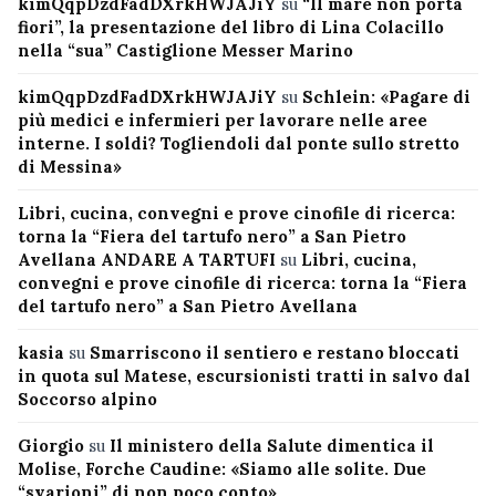
kimQqpDzdFadDXrkHWJAJiY
su
“Il mare non porta
fiori”, la presentazione del libro di Lina Colacillo
nella “sua” Castiglione Messer Marino
kimQqpDzdFadDXrkHWJAJiY
su
Schlein: «Pagare di
più medici e infermieri per lavorare nelle aree
interne. I soldi? Togliendoli dal ponte sullo stretto
di Messina»
Libri, cucina, convegni e prove cinofile di ricerca:
torna la “Fiera del tartufo nero” a San Pietro
Avellana ANDARE A TARTUFI
su
Libri, cucina,
convegni e prove cinofile di ricerca: torna la “Fiera
del tartufo nero” a San Pietro Avellana
kasia
su
Smarriscono il sentiero e restano bloccati
in quota sul Matese, escursionisti tratti in salvo dal
Soccorso alpino
Giorgio
su
Il ministero della Salute dimentica il
Molise, Forche Caudine: «Siamo alle solite. Due
“svarioni” di non poco conto»