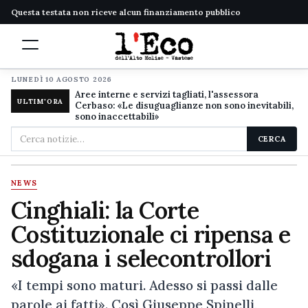
Questa testata non riceve alcun finanziamento pubblico
LUNEDÌ 10 AGOSTO 2026
Aree interne e servizi tagliati, l'assessora
ULTIM'ORA
Cerbaso: «Le disuguaglianze non sono inevitabili,
sono inaccettabili»
Cerca
CERCA
nel
sito
NEWS
Cinghiali: la Corte
Costituzionale ci ripensa e
sdogana i selecontrollori
«I tempi sono maturi. Adesso si passi dalle
parole ai fatti». Così Giuseppe Spinelli,