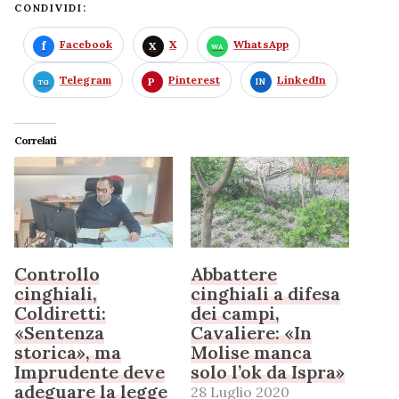
CONDIVIDI:
Facebook
X
WhatsApp
Telegram
Pinterest
LinkedIn
Correlati
Controllo
Abbattere
cinghiali,
cinghiali a difesa
Coldiretti:
dei campi,
«Sentenza
Cavaliere: «In
storica», ma
Molise manca
Imprudente deve
solo l’ok da Ispra»
adeguare la legge
28 Luglio 2020