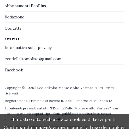
Abbonamenti EcoPlus
Redazione
Contatti
SERVIZI
Informativa sulla privacy
ecodellaltomolise@gmail.com
Facebook
Copyright © 2026 l'Eco dell'Alto Molise e Alto Vastese. Tutti i diritti
riservati.
Registrazione Tribunale di Isernia n. 2 del 12 marzo 2014 | Anno 12
I contenuti presenti sul sito "l'Eco dell'Alto Molise e Alto Vastese" non
possono essere copiati, riprodotti, pubblicati o redistribuiti senza
Il nostro sito web utilizza cookies di terzi parti.
autorizzazione espressa degli autori.
Continuando la navigazione, si accetta l uso dei cookies