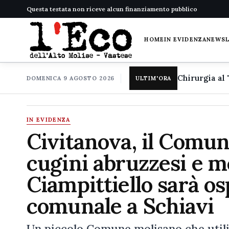
Questa testata non riceve alcun finanziamento pubblico
HOME
IN EVIDENZA
NEWS
DOMENICA 9 AGOSTO 2026
ULTIM'ORA
IN EVIDENZA
Civitanova, il Comune
cugini abruzzesi e m
Ciampittiello sarà os
comunale a Schiavi
Un piccolo Comune molisano che utilizz