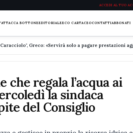
ACCEDI AL TUO A
L'ATTACCA BOTTONE
EDITORIALE
ECO CARTACEO
CONTATTI
ABBONATI
 che regala l’acqua ai
ercoledì la sindaca
pite del Consiglio
a e gestisce in proprio la risorsa idrica e