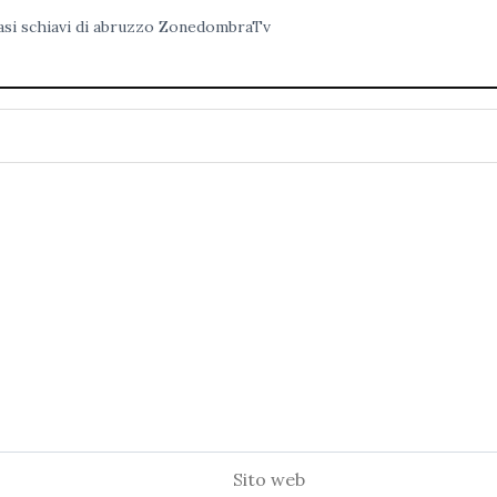
asi
schiavi di abruzzo
ZonedombraTv
Sito
web