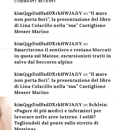
COMMENTI RECENTI
kimQqpDzdFadDXrkHWJAJiY
su
“Il mare
non porta fiori”, la presentazione del libro
di Lina Colacillo nella “sua” Castiglione
Messer Marino
kimQqpDzdFadDXrkHWJAJiY
su
Smarriscono il sentiero e restano bloccati
in quota sul Matese, escursionisti tratti in
salvo dal Soccorso alpino
kimQqpDzdFadDXrkHWJAJiY
su
“Il mare
non porta fiori”, la presentazione del libro
di Lina Colacillo nella “sua” Castiglione
Messer Marino
kimQqpDzdFadDXrkHWJAJiY
su
Schlein:
«Pagare di più medici e infermieri per
lavorare nelle aree interne. I soldi?
Togliendoli dal ponte sullo stretto di
Messina»