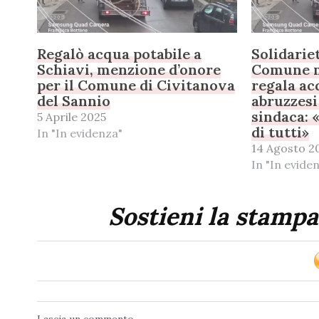
Regalò acqua potabile a
Solidariet
Schiavi, menzione d’onore
Comune m
per il Comune di Civitanova
regala ac
del Sannio
abruzzesi 
sindaca: 
5 Aprile 2025
di tutti»
In "In evidenza"
14 Agosto 2
In "In evide
Sostieni la stampa
Lascia un commento