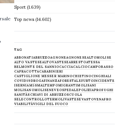
Sport
(1.639)
rsale
Top news
(14.602)
o
TAG
ABBONATI
ABRUZZO
AGNONE
AGNONESE
ALTOMOLISE
ALTO VASTESE
ALTOVASTESE
ARRESTO
ATESSA
BELMONTE DEL SANNIO
CACCIA
CALCIO
CAMPOBASSO
CAPRACOTTA
CARABINIERI
CASTIGLIONE MESSER MARINO
CHIETINO
CINGHIALI
COVID19
DROGA
FINANZA
FORESTALE
FURTO
INCIDENTE
ISERNIA
M5S
MALTEMPO
MIGRANTI
MOLISANI
MOLISANO
MOLISE
NEVE
OSPEDALE
POLIZIA
PROFUGHI
SANITÀ
SCHIAVI DI ABRUZZO
SCUOLA
SELECONTROLLO
TERMOLI
VASTESE
VASTO
VENAFRO
VIABILITÀ
VIGILI DEL FUOCO