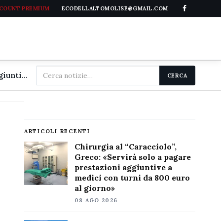
CCOUNT PREMIUM
ECODELLALTOMOLISE@GMAIL.COM
Cerca
Chirurgia al "Caracciolo", Greco: «Servirà solo a pagare prestazioni aggiuntive a medici con turni da 800 euro al giorno»
CERCA
nel
sito
ARTICOLI RECENTI
Chirurgia al “Caracciolo”,
Greco: «Servirà solo a pagare
prestazioni aggiuntive a
medici con turni da 800 euro
al giorno»
08 AGO 2026