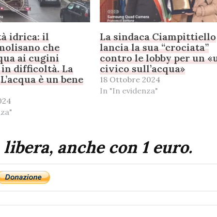
à idrica: il
La sindaca Ciampittiello
olisano che
lancia la sua “crociata”
qua ai cugini
contro le lobby per un «
in difficoltà. La
civico sull’acqua»
«L’acqua è un bene
18 Ottobre 2024
In "In evidenza"
024
nza"
 libera, anche con 1 euro.