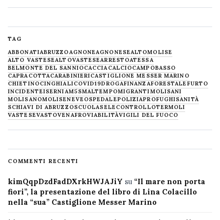
TAG
ABBONATI
ABRUZZO
AGNONE
AGNONESE
ALTOMOLISE
ALTO VASTESE
ALTOVASTESE
ARRESTO
ATESSA
BELMONTE DEL SANNIO
CACCIA
CALCIO
CAMPOBASSO
CAPRACOTTA
CARABINIERI
CASTIGLIONE MESSER MARINO
CHIETINO
CINGHIALI
COVID19
DROGA
FINANZA
FORESTALE
FURTO
INCIDENTE
ISERNIA
M5S
MALTEMPO
MIGRANTI
MOLISANI
MOLISANO
MOLISE
NEVE
OSPEDALE
POLIZIA
PROFUGHI
SANITÀ
SCHIAVI DI ABRUZZO
SCUOLA
SELECONTROLLO
TERMOLI
VASTESE
VASTO
VENAFRO
VIABILITÀ
VIGILI DEL FUOCO
COMMENTI RECENTI
kimQqpDzdFadDXrkHWJAJiY
su
“Il mare non porta
fiori”, la presentazione del libro di Lina Colacillo
nella “sua” Castiglione Messer Marino