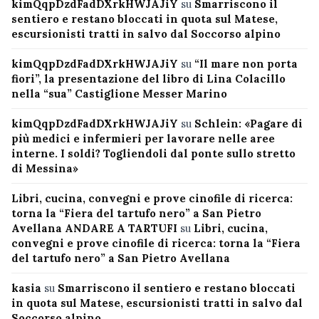
kimQqpDzdFadDXrkHWJAJiY
su
Smarriscono il
sentiero e restano bloccati in quota sul Matese,
escursionisti tratti in salvo dal Soccorso alpino
kimQqpDzdFadDXrkHWJAJiY
su
“Il mare non porta
fiori”, la presentazione del libro di Lina Colacillo
nella “sua” Castiglione Messer Marino
kimQqpDzdFadDXrkHWJAJiY
su
Schlein: «Pagare di
più medici e infermieri per lavorare nelle aree
interne. I soldi? Togliendoli dal ponte sullo stretto
di Messina»
Libri, cucina, convegni e prove cinofile di ricerca:
torna la “Fiera del tartufo nero” a San Pietro
Avellana ANDARE A TARTUFI
su
Libri, cucina,
convegni e prove cinofile di ricerca: torna la “Fiera
del tartufo nero” a San Pietro Avellana
kasia
su
Smarriscono il sentiero e restano bloccati
in quota sul Matese, escursionisti tratti in salvo dal
Soccorso alpino