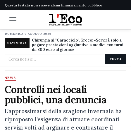
Questa testata non riceve alcun finanziamento pubblico
DOMENICA 9 AGOSTO 2026
Chirurgia al "Caracciolo", Greco: «Servirà solo a
ULTIM'ORA
pagare prestazioni aggiuntive a medici con turni
da 800 euro al giorno»
Cerca
CERCA
nel
sito
NEWS
Controlli nei locali
pubblici, una denuncia
L’approssimarsi della stagione invernale ha
riproposto l’esigenza di attuare coordinati
servizi volti ad arginare e contrastare il