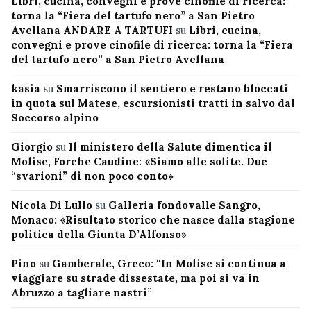
Libri, cucina, convegni e prove cinofile di ricerca:
torna la “Fiera del tartufo nero” a San Pietro
Avellana ANDARE A TARTUFI
su
Libri, cucina,
convegni e prove cinofile di ricerca: torna la “Fiera
del tartufo nero” a San Pietro Avellana
kasia
su
Smarriscono il sentiero e restano bloccati
in quota sul Matese, escursionisti tratti in salvo dal
Soccorso alpino
Giorgio
su
Il ministero della Salute dimentica il
Molise, Forche Caudine: «Siamo alle solite. Due
“svarioni” di non poco conto»
Nicola Di Lullo
su
Galleria fondovalle Sangro,
Monaco: «Risultato storico che nasce dalla stagione
politica della Giunta D’Alfonso»
Pino
su
Gamberale, Greco: “In Molise si continua a
viaggiare su strade dissestate, ma poi si va in
Abruzzo a tagliare nastri”