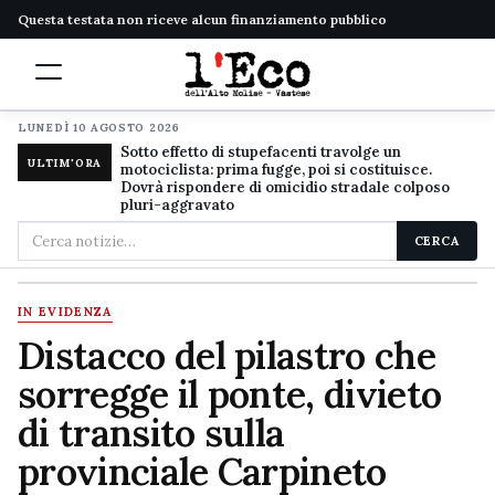
Questa testata non riceve alcun finanziamento pubblico
LUNEDÌ 10 AGOSTO 2026
Sotto effetto di stupefacenti travolge un
ULTIM'ORA
motociclista: prima fugge, poi si costituisce.
Dovrà rispondere di omicidio stradale colposo
pluri-aggravato
Cerca
CERCA
nel
sito
IN EVIDENZA
Distacco del pilastro che
sorregge il ponte, divieto
di transito sulla
provinciale Carpineto