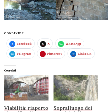
CONDIVIDI:
Facebook
X
WhatsApp
Telegram
Pinterest
LinkedIn
Correlati
Viabilità: riaperto
Sopralluogo dei