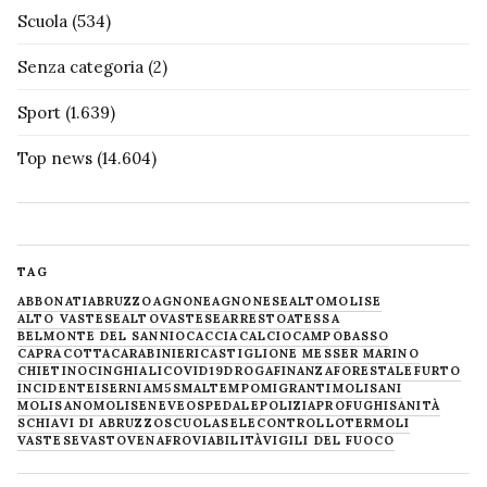
Scuola
(534)
Senza categoria
(2)
Sport
(1.639)
Top news
(14.604)
TAG
ABBONATI
ABRUZZO
AGNONE
AGNONESE
ALTOMOLISE
ALTO VASTESE
ALTOVASTESE
ARRESTO
ATESSA
BELMONTE DEL SANNIO
CACCIA
CALCIO
CAMPOBASSO
CAPRACOTTA
CARABINIERI
CASTIGLIONE MESSER MARINO
CHIETINO
CINGHIALI
COVID19
DROGA
FINANZA
FORESTALE
FURTO
INCIDENTE
ISERNIA
M5S
MALTEMPO
MIGRANTI
MOLISANI
MOLISANO
MOLISE
NEVE
OSPEDALE
POLIZIA
PROFUGHI
SANITÀ
SCHIAVI DI ABRUZZO
SCUOLA
SELECONTROLLO
TERMOLI
VASTESE
VASTO
VENAFRO
VIABILITÀ
VIGILI DEL FUOCO