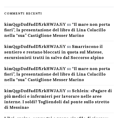
COMMENTI RECENTI
kimQqpDzdFadDXrkHWJAJiY
su
“Il mare non porta
fiori”, la presentazione del libro di Lina Colacillo
nella “sua” Castiglione Messer Marino
kimQqpDzdFadDXrkHWJAJiY
su
Smarriscono il
sentiero e restano bloccati in quota sul Matese,
escursionisti tratti in salvo dal Soccorso alpino
kimQqpDzdFadDXrkHWJAJiY
su
“Il mare non porta
fiori”, la presentazione del libro di Lina Colacillo
nella “sua” Castiglione Messer Marino
kimQqpDzdFadDXrkHWJAJiY
su
Schlein: «Pagare di
più medici e infermieri per lavorare nelle aree
interne. I soldi? Togliendoli dal ponte sullo stretto
di Messina»