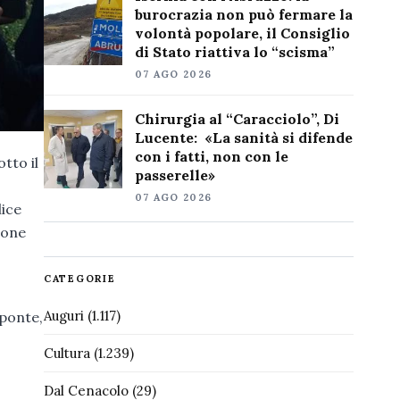
burocrazia non può fermare la
volontà popolare, il Consiglio
di Stato riattiva lo “scisma”
07 AGO 2026
Chirurgia al “Caracciolo”, Di
Lucente: «La sanità si difende
con i fatti, non con le
tto il
passerelle»
07 AGO 2026
lice
ione
CATEGORIE
Auguri
(1.117)
 ponte,
Cultura
(1.239)
Dal Cenacolo
(29)