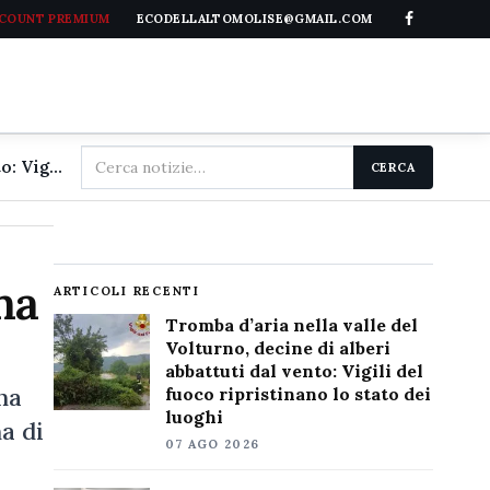
CCOUNT PREMIUM
ECODELLALTOMOLISE@GMAIL.COM
Cerca
Tromba d'aria nella valle del Volturno, decine di alberi abbattuti dal vento: Vigili del fuoco ripristinano lo stato dei luoghi
CERCA
nel
sito
ma
ARTICOLI RECENTI
Tromba d’aria nella valle del
Volturno, decine di alberi
abbattuti dal vento: Vigili del
na
fuoco ripristinano lo stato dei
luoghi
a di
07 AGO 2026