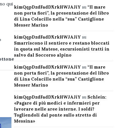
no qui
kimQqpDzdFadDXrkHWJAJiY
su
“Il mare
non porta fiori”, la presentazione del libro
di Lina Colacillo nella “sua” Castiglione
Messer Marino
kimQqpDzdFadDXrkHWJAJiY
su
o
Smarriscono il sentiero e restano bloccati
in quota sul Matese, escursionisti tratti in
salvo dal Soccorso alpino
ottone
kimQqpDzdFadDXrkHWJAJiY
su
“Il mare
non porta fiori”, la presentazione del libro
di Lina Colacillo nella “sua” Castiglione
Messer Marino
kimQqpDzdFadDXrkHWJAJiY
su
Schlein:
«Pagare di più medici e infermieri per
lavorare nelle aree interne. I soldi?
Togliendoli dal ponte sullo stretto di
Messina»