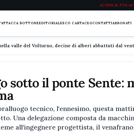
ACCEDI AL TUO A
L'ATTACCA BOTTONE
EDITORIALE
ECO CARTACEO
CONTATTI
ABBONATI
 sotto il ponte Sente: 
oma
luogo tecnico, l'ennesimo, questa matti
dotto. Una delegazione composta da macchin
sieme all'ingegnere progettista, il venafrano