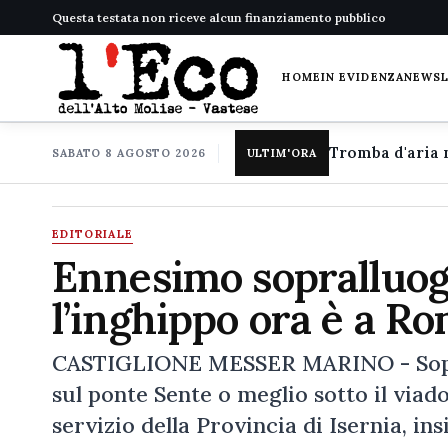
Questa testata non riceve alcun finanziamento pubblico
HOME
IN EVIDENZA
NEWS
SABATO 8 AGOSTO 2026
ULTIM'ORA
EDITORIALE
Ennesimo sopralluogo
l’inghippo ora è a R
CASTIGLIONE MESSER MARINO - Sopral
sul ponte Sente o meglio sotto il via
servizio della Provincia di Isernia, in