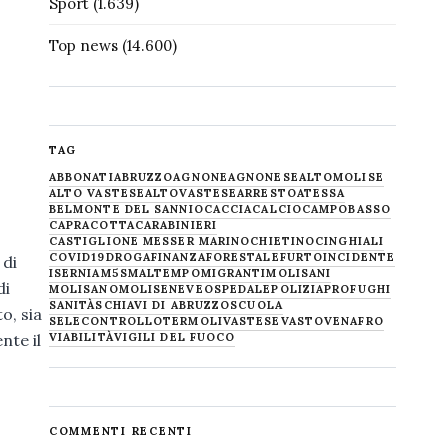
Sport
(1.639)
Top news
(14.600)
TAG
ABBONATI
ABRUZZO
AGNONE
AGNONESE
ALTOMOLISE
ALTO VASTESE
ALTOVASTESE
ARRESTO
ATESSA
BELMONTE DEL SANNIO
CACCIA
CALCIO
CAMPOBASSO
CAPRACOTTA
CARABINIERI
CASTIGLIONE MESSER MARINO
CHIETINO
CINGHIALI
COVID19
DROGA
FINANZA
FORESTALE
FURTO
INCIDENTE
 di
ISERNIA
M5S
MALTEMPO
MIGRANTI
MOLISANI
di
MOLISANO
MOLISE
NEVE
OSPEDALE
POLIZIA
PROFUGHI
SANITÀ
SCHIAVI DI ABRUZZO
SCUOLA
o, sia
SELECONTROLLO
TERMOLI
VASTESE
VASTO
VENAFRO
VIABILITÀ
VIGILI DEL FUOCO
nte il
COMMENTI RECENTI