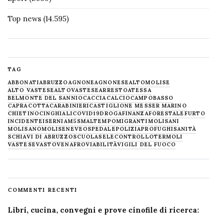
Top news
(14.595)
TAG
ABBONATI
ABRUZZO
AGNONE
AGNONESE
ALTOMOLISE
ALTO VASTESE
ALTOVASTESE
ARRESTO
ATESSA
BELMONTE DEL SANNIO
CACCIA
CALCIO
CAMPOBASSO
CAPRACOTTA
CARABINIERI
CASTIGLIONE MESSER MARINO
CHIETINO
CINGHIALI
COVID19
DROGA
FINANZA
FORESTALE
FURTO
INCIDENTE
ISERNIA
M5S
MALTEMPO
MIGRANTI
MOLISANI
MOLISANO
MOLISE
NEVE
OSPEDALE
POLIZIA
PROFUGHI
SANITÀ
SCHIAVI DI ABRUZZO
SCUOLA
SELECONTROLLO
TERMOLI
VASTESE
VASTO
VENAFRO
VIABILITÀ
VIGILI DEL FUOCO
COMMENTI RECENTI
Libri, cucina, convegni e prove cinofile di ricerca: