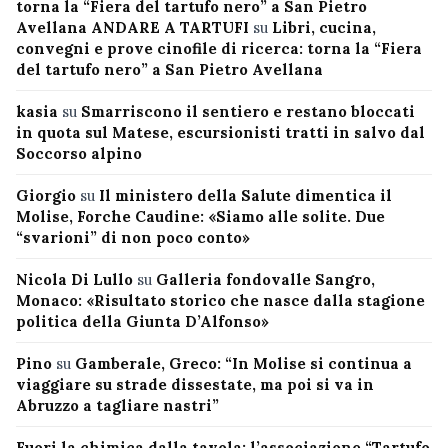
torna la “Fiera del tartufo nero” a San Pietro
Avellana ANDARE A TARTUFI
su
Libri, cucina,
convegni e prove cinofile di ricerca: torna la “Fiera
del tartufo nero” a San Pietro Avellana
kasia
su
Smarriscono il sentiero e restano bloccati
in quota sul Matese, escursionisti tratti in salvo dal
Soccorso alpino
Giorgio
su
Il ministero della Salute dimentica il
Molise, Forche Caudine: «Siamo alle solite. Due
“svarioni” di non poco conto»
Nicola Di Lullo
su
Galleria fondovalle Sangro,
Monaco: «Risultato storico che nasce dalla stagione
politica della Giunta D’Alfonso»
Pino
su
Gamberale, Greco: “In Molise si continua a
viaggiare su strade dissestate, ma poi si va in
Abruzzo a tagliare nastri”
Fuori la chimica dalla tavola: l’associazione “Tartufo