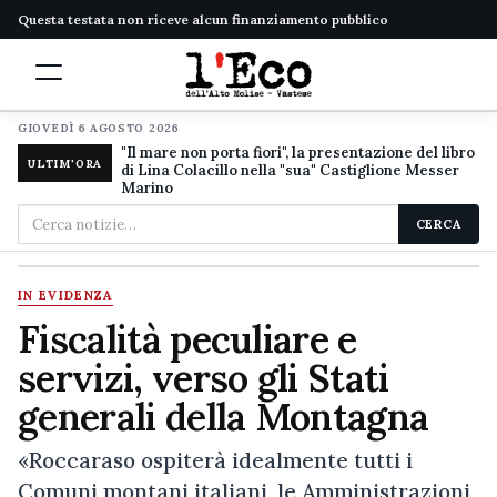
Questa testata non riceve alcun finanziamento pubblico
GIOVEDÌ 6 AGOSTO 2026
"Il mare non porta fiori", la presentazione del libro
ULTIM'ORA
di Lina Colacillo nella "sua" Castiglione Messer
Marino
Cerca
CERCA
nel
sito
IN EVIDENZA
Fiscalità peculiare e
servizi, verso gli Stati
generali della Montagna
«Roccaraso ospiterà idealmente tutti i
Comuni montani italiani, le Amministrazioni