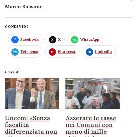
Marco Bussone
.
CONDIVIDI:
Facebook
X
WhatsApp
Telegram
Pinterest
LinkedIn
Correlati
Uncem: «Senza
Azzerare le tasse
fiscalità
nei Comuni con
differenziata non
meno di mille