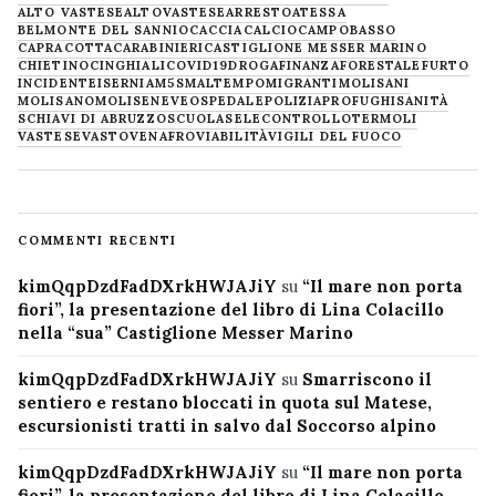
ALTO VASTESE
ALTOVASTESE
ARRESTO
ATESSA
BELMONTE DEL SANNIO
CACCIA
CALCIO
CAMPOBASSO
CAPRACOTTA
CARABINIERI
CASTIGLIONE MESSER MARINO
CHIETINO
CINGHIALI
COVID19
DROGA
FINANZA
FORESTALE
FURTO
INCIDENTE
ISERNIA
M5S
MALTEMPO
MIGRANTI
MOLISANI
MOLISANO
MOLISE
NEVE
OSPEDALE
POLIZIA
PROFUGHI
SANITÀ
SCHIAVI DI ABRUZZO
SCUOLA
SELECONTROLLO
TERMOLI
VASTESE
VASTO
VENAFRO
VIABILITÀ
VIGILI DEL FUOCO
COMMENTI RECENTI
kimQqpDzdFadDXrkHWJAJiY
su
“Il mare non porta
fiori”, la presentazione del libro di Lina Colacillo
nella “sua” Castiglione Messer Marino
kimQqpDzdFadDXrkHWJAJiY
su
Smarriscono il
sentiero e restano bloccati in quota sul Matese,
escursionisti tratti in salvo dal Soccorso alpino
kimQqpDzdFadDXrkHWJAJiY
su
“Il mare non porta
fiori”, la presentazione del libro di Lina Colacillo