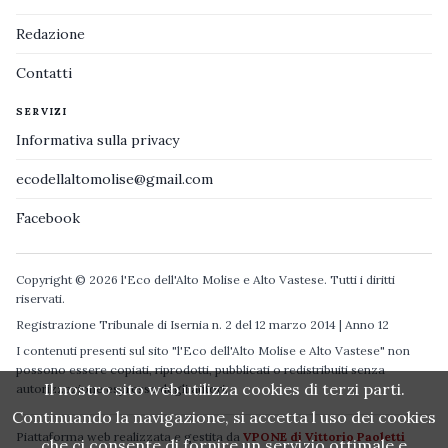
Redazione
Contatti
SERVIZI
Informativa sulla privacy
ecodellaltomolise@gmail.com
Facebook
Copyright © 2026 l'Eco dell'Alto Molise e Alto Vastese. Tutti i diritti
riservati.
Registrazione Tribunale di Isernia n. 2 del 12 marzo 2014 | Anno 12
I contenuti presenti sul sito "l'Eco dell'Alto Molise e Alto Vastese" non
possono essere copiati, riprodotti, pubblicati o redistribuiti senza
Il nostro sito web utilizza cookies di terzi parti.
autorizzazione espressa degli autori.
Continuando la navigazione, si accetta l uso dei cookies
Piattaforma web realizzata e gestita da
VPONE di Vittorio Paoletti
che ci consente di fornire un servizio ottimale e