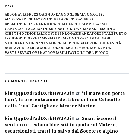
TAG
ABBONATI
ABRUZZO
AGNONE
AGNONESE
ALTOMOLISE
ALTO VASTESE
ALTOVASTESE
ARRESTO
ATESSA
BELMONTE DEL SANNIO
CACCIA
CALCIO
CAMPOBASSO
CAPRACOTTA
CARABINIERI
CASTIGLIONE MESSER MARINO
CHIETINO
CINGHIALI
COVID19
DROGA
FINANZA
FORESTALE
FURTO
INCIDENTE
ISERNIA
M5S
MALTEMPO
MIGRANTI
MOLISANI
MOLISANO
MOLISE
NEVE
OSPEDALE
POLIZIA
PROFUGHI
SANITÀ
SCHIAVI DI ABRUZZO
SCUOLA
SELECONTROLLO
TERMOLI
VASTESE
VASTO
VENAFRO
VIABILITÀ
VIGILI DEL FUOCO
COMMENTI RECENTI
kimQqpDzdFadDXrkHWJAJiY
su
“Il mare non porta
fiori”, la presentazione del libro di Lina Colacillo
nella “sua” Castiglione Messer Marino
kimQqpDzdFadDXrkHWJAJiY
su
Smarriscono il
sentiero e restano bloccati in quota sul Matese,
escursionisti tratti in salvo dal Soccorso alpino