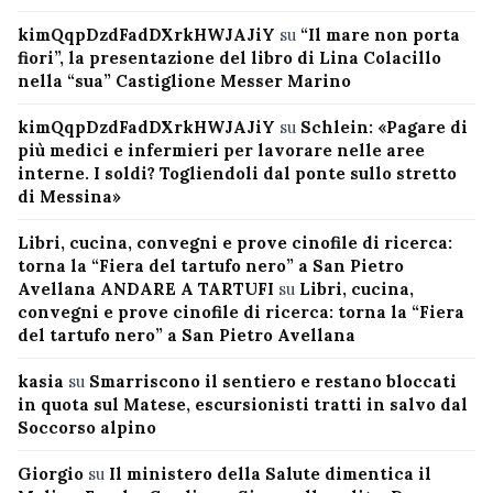
kimQqpDzdFadDXrkHWJAJiY
su
“Il mare non porta
fiori”, la presentazione del libro di Lina Colacillo
nella “sua” Castiglione Messer Marino
kimQqpDzdFadDXrkHWJAJiY
su
Schlein: «Pagare di
più medici e infermieri per lavorare nelle aree
interne. I soldi? Togliendoli dal ponte sullo stretto
di Messina»
Libri, cucina, convegni e prove cinofile di ricerca:
torna la “Fiera del tartufo nero” a San Pietro
Avellana ANDARE A TARTUFI
su
Libri, cucina,
convegni e prove cinofile di ricerca: torna la “Fiera
del tartufo nero” a San Pietro Avellana
kasia
su
Smarriscono il sentiero e restano bloccati
in quota sul Matese, escursionisti tratti in salvo dal
Soccorso alpino
Giorgio
su
Il ministero della Salute dimentica il