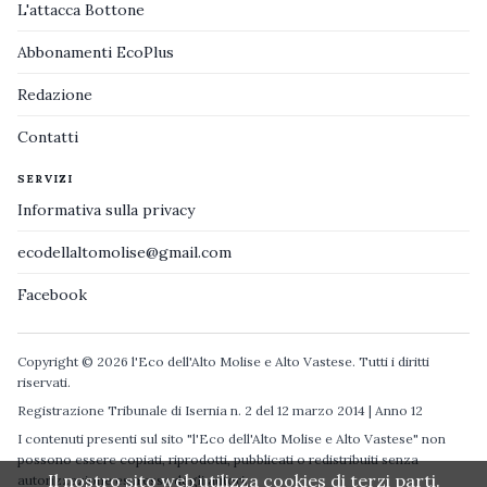
L'attacca Bottone
Abbonamenti EcoPlus
Redazione
Contatti
SERVIZI
Informativa sulla privacy
ecodellaltomolise@gmail.com
Facebook
Copyright © 2026 l'Eco dell'Alto Molise e Alto Vastese. Tutti i diritti
riservati.
Registrazione Tribunale di Isernia n. 2 del 12 marzo 2014 | Anno 12
I contenuti presenti sul sito "l'Eco dell'Alto Molise e Alto Vastese" non
possono essere copiati, riprodotti, pubblicati o redistribuiti senza
Il nostro sito web utilizza cookies di terzi parti.
autorizzazione espressa degli autori.