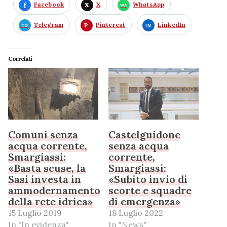
Facebook
X
WhatsApp
Telegram
Pinterest
LinkedIn
Correlati
Comuni senza
Castelguidone
acqua corrente,
senza acqua
Smargiassi:
corrente,
«Basta scuse, la
Smargiassi:
Sasi investa in
«Subito invio di
ammodernamento
scorte e squadre
della rete idrica»
di emergenza»
15 Luglio 2019
18 Luglio 2022
In "In evidenza"
In "News"