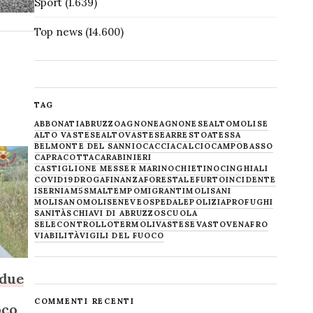
Sport
(1.639)
Top news
(14.600)
TAG
ABBONATI
ABRUZZO
AGNONE
AGNONESE
ALTOMOLISE
ALTO VASTESE
ALTOVASTESE
ARRESTO
ATESSA
BELMONTE DEL SANNIO
CACCIA
CALCIO
CAMPOBASSO
CAPRACOTTA
CARABINIERI
CASTIGLIONE MESSER MARINO
CHIETINO
CINGHIALI
COVID19
DROGA
FINANZA
FORESTALE
FURTO
INCIDENTE
ISERNIA
M5S
MALTEMPO
MIGRANTI
MOLISANI
MOLISANO
MOLISE
NEVE
OSPEDALE
POLIZIA
PROFUGHI
SANITÀ
SCHIAVI DI ABRUZZO
SCUOLA
SELECONTROLLO
TERMOLI
VASTESE
VASTO
VENAFRO
VIABILITÀ
VIGILI DEL FUOCO
 due
COMMENTI RECENTI
oco