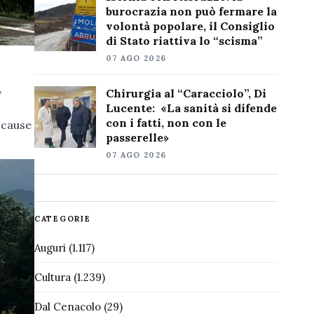
burocrazia non può fermare la
volontà popolare, il Consiglio
di Stato riattiva lo “scisma”
07 AGO 2026
,
Chirurgia al “Caracciolo”, Di
Lucente: «La sanità si difende
con i fatti, non con le
 cause
passerelle»
07 AGO 2026
CATEGORIE
Auguri
(1.117)
Cultura
(1.239)
Dal Cenacolo
(29)