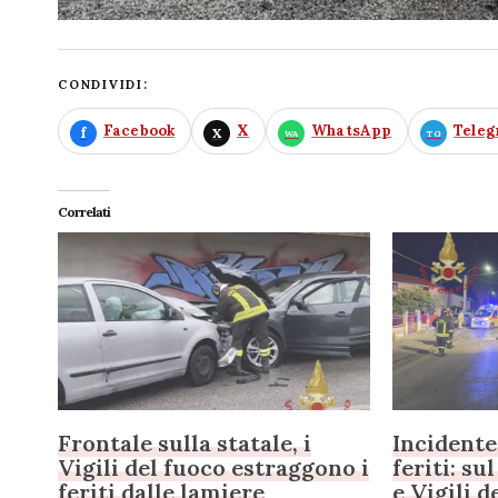
CONDIVIDI:
Facebook
X
WhatsApp
Tele
Correlati
Frontale sulla statale, i
Incidente
Vigili del fuoco estraggono i
feriti: su
feriti dalle lamiere
e Vigili d