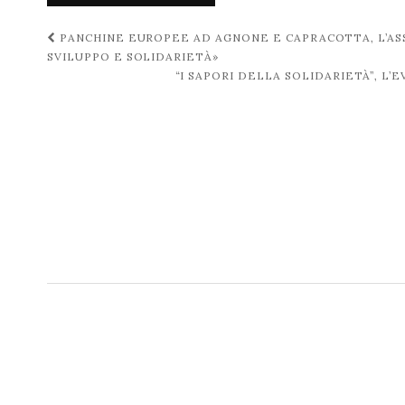
Navigazione
PANCHINE EUROPEE AD AGNONE E CAPRACOTTA, L’ASS
SVILUPPO E SOLIDARIETÀ»
post
“I SAPORI DELLA SOLIDARIETÀ”, L