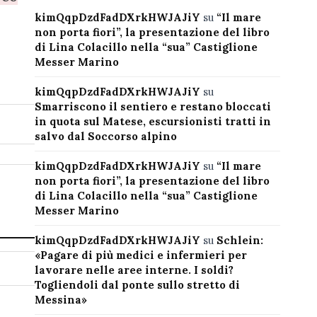
kimQqpDzdFadDXrkHWJAJiY
su
“Il mare
non porta fiori”, la presentazione del libro
di Lina Colacillo nella “sua” Castiglione
Messer Marino
kimQqpDzdFadDXrkHWJAJiY
su
Smarriscono il sentiero e restano bloccati
in quota sul Matese, escursionisti tratti in
salvo dal Soccorso alpino
kimQqpDzdFadDXrkHWJAJiY
su
“Il mare
non porta fiori”, la presentazione del libro
di Lina Colacillo nella “sua” Castiglione
Messer Marino
kimQqpDzdFadDXrkHWJAJiY
su
Schlein:
«Pagare di più medici e infermieri per
lavorare nelle aree interne. I soldi?
Togliendoli dal ponte sullo stretto di
Messina»