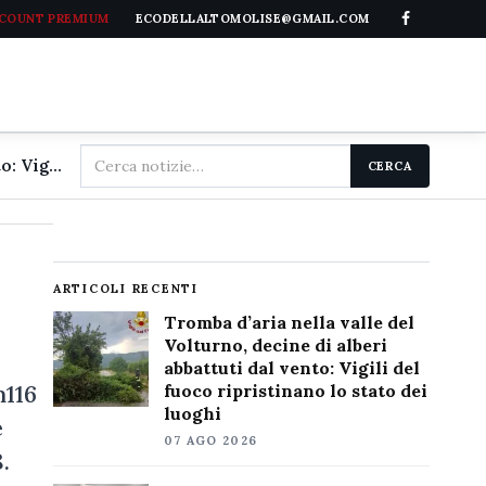
CCOUNT PREMIUM
ECODELLALTOMOLISE@GMAIL.COM
Cerca
Tromba d'aria nella valle del Volturno, decine di alberi abbattuti dal vento: Vigili del fuoco ripristinano lo stato dei luoghi
CERCA
nel
sito
ARTICOLI RECENTI
Tromba d’aria nella valle del
Volturno, decine di alberi
abbattuti dal vento: Vigili del
m116
fuoco ripristinano lo stato dei
luoghi
e
07 AGO 2026
.