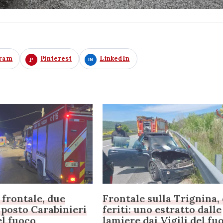
gram
Pinterest
LinkedIn
 frontale, due
Frontale sulla Trignina,
l posto Carabinieri
feriti: uno estratto dalle
el fuoco
lamiere dai Vigili del fu