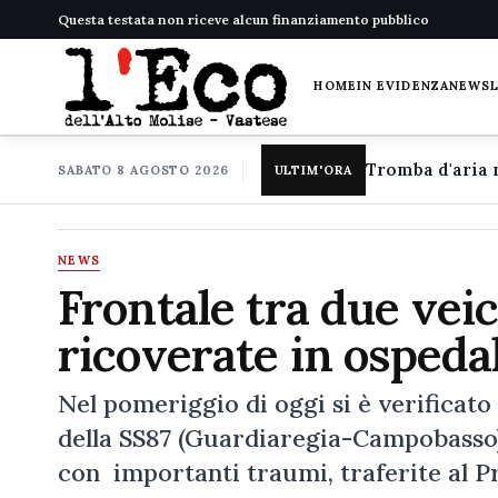
Questa testata non riceve alcun finanziamento pubblico
HOME
IN EVIDENZA
NEWS
SABATO 8 AGOSTO 2026
ULTIM'ORA
NEWS
Frontale tra due vei
ricoverate in ospeda
Nel pomeriggio di oggi si è verificato
della SS87 (Guardiaregia-Campobasso)
con importanti traumi, traferite al P