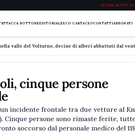
ACCEDI AL TUO A
L'ATTACCA BOTTONE
EDITORIALE
ECO CARTACEO
CONTATTI
ABBONATI
coli, cinque persone
le
 un incidente frontale tra due vetture al K
. Cinque persone sono rimaste ferite, tutt
ronto soccorso dal personale medico del 118