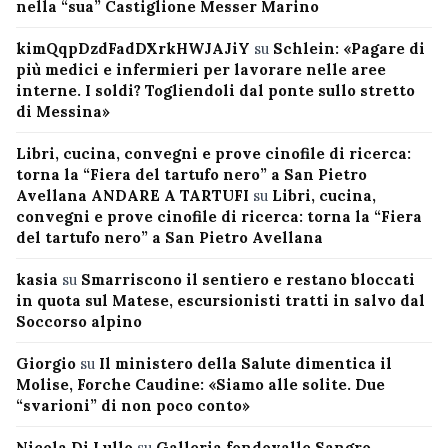
nella “sua” Castiglione Messer Marino
kimQqpDzdFadDXrkHWJAJiY
su
Schlein: «Pagare di
più medici e infermieri per lavorare nelle aree
interne. I soldi? Togliendoli dal ponte sullo stretto
di Messina»
Libri, cucina, convegni e prove cinofile di ricerca:
torna la “Fiera del tartufo nero” a San Pietro
Avellana ANDARE A TARTUFI
su
Libri, cucina,
convegni e prove cinofile di ricerca: torna la “Fiera
del tartufo nero” a San Pietro Avellana
kasia
su
Smarriscono il sentiero e restano bloccati
in quota sul Matese, escursionisti tratti in salvo dal
Soccorso alpino
Giorgio
su
Il ministero della Salute dimentica il
Molise, Forche Caudine: «Siamo alle solite. Due
“svarioni” di non poco conto»
Nicola Di Lullo
su
Galleria fondovalle Sangro,