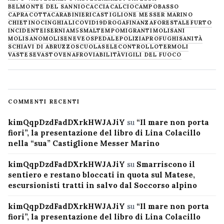
BELMONTE DEL SANNIO
CACCIA
CALCIO
CAMPOBASSO
CAPRACOTTA
CARABINIERI
CASTIGLIONE MESSER MARINO
CHIETINO
CINGHIALI
COVID19
DROGA
FINANZA
FORESTALE
FURTO
INCIDENTE
ISERNIA
M5S
MALTEMPO
MIGRANTI
MOLISANI
MOLISANO
MOLISE
NEVE
OSPEDALE
POLIZIA
PROFUGHI
SANITÀ
SCHIAVI DI ABRUZZO
SCUOLA
SELECONTROLLO
TERMOLI
VASTESE
VASTO
VENAFRO
VIABILITÀ
VIGILI DEL FUOCO
COMMENTI RECENTI
kimQqpDzdFadDXrkHWJAJiY
su
“Il mare non porta
fiori”, la presentazione del libro di Lina Colacillo
nella “sua” Castiglione Messer Marino
kimQqpDzdFadDXrkHWJAJiY
su
Smarriscono il
sentiero e restano bloccati in quota sul Matese,
escursionisti tratti in salvo dal Soccorso alpino
kimQqpDzdFadDXrkHWJAJiY
su
“Il mare non porta
fiori”, la presentazione del libro di Lina Colacillo