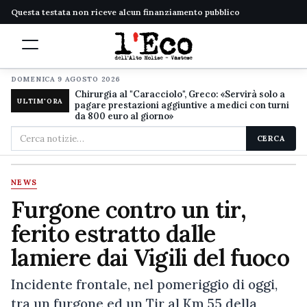
Questa testata non riceve alcun finanziamento pubblico
DOMENICA 9 AGOSTO 2026
Chirurgia al "Caracciolo", Greco: «Servirà solo a
ULTIM'ORA
pagare prestazioni aggiuntive a medici con turni
da 800 euro al giorno»
Cerca
CERCA
nel
sito
NEWS
Furgone contro un tir,
ferito estratto dalle
lamiere dai Vigili del fuoco
Incidente frontale, nel pomeriggio di oggi,
tra un furgone ed un Tir al Km 55 della