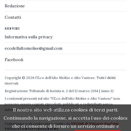
Redazione
Contatti
SERVIZI
Informativa sulla privacy
ecodellaltomolise@gmail.com
Facebook
Copyright © 2026 l'Eco dell'Alto Molise e Alto Vastese. Tutti i diritti
riservati.
Registrazione Tribunale di Isernia n. 2 del 12 marzo 2014 | Anno 12
I contenuti presenti sul sito "l'Eco dell'Alto Molise e Alto Vastese" non
possono essere copiati, riprodotti, pubblicati o redistribuiti senza
Il nostro sito web utilizza cookies di terzi parti.
autorizzazione espressa degli autori.
Continuando la navigazione, si accetta l uso dei cookies
Piattaforma web realizzata e gestita da
VPONE di Vittorio Paoletti
che ci consente di fornire un servizio ottimale e
PRIVACY
CONTATTI
REDAZIONE