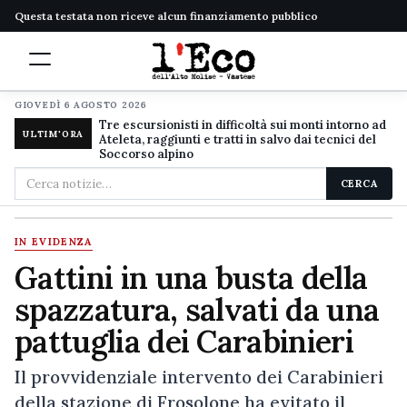
Questa testata non riceve alcun finanziamento pubblico
GIOVEDÌ 6 AGOSTO 2026
Tre escursionisti in difficoltà sui monti intorno ad
ULTIM'ORA
Ateleta, raggiunti e tratti in salvo dai tecnici del
Soccorso alpino
Cerca
CERCA
nel
sito
IN EVIDENZA
Gattini in una busta della
spazzatura, salvati da una
pattuglia dei Carabinieri
Il provvidenziale intervento dei Carabinieri
della stazione di Frosolone ha evitato il