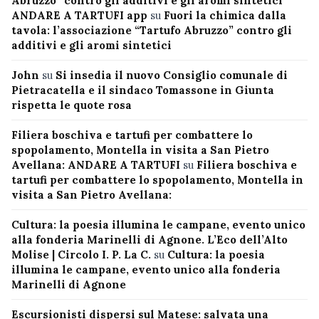
Abruzzo” contro gli additivi e gli aromi sintetici
ANDARE A TARTUFI app
su
Fuori la chimica dalla
tavola: l’associazione “Tartufo Abruzzo” contro gli
additivi e gli aromi sintetici
John
su
Si insedia il nuovo Consiglio comunale di
Pietracatella e il sindaco Tomassone in Giunta
rispetta le quote rosa
Filiera boschiva e tartufi per combattere lo
spopolamento, Montella in visita a San Pietro
Avellana: ANDARE A TARTUFI
su
Filiera boschiva e
tartufi per combattere lo spopolamento, Montella in
visita a San Pietro Avellana:
Cultura: la poesia illumina le campane, evento unico
alla fonderia Marinelli di Agnone. L’Eco dell’Alto
Molise | Circolo I. P. La C.
su
Cultura: la poesia
illumina le campane, evento unico alla fonderia
Marinelli di Agnone
Escursionisti dispersi sul Matese: salvata una