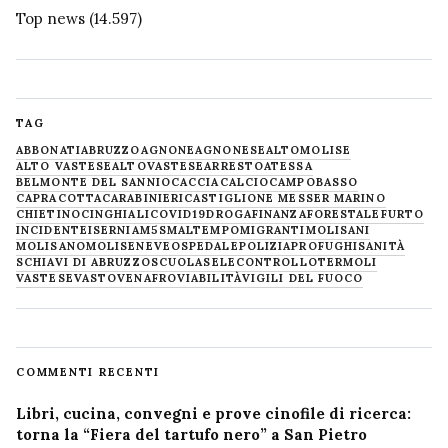
Top news
(14.597)
TAG
ABBONATI
ABRUZZO
AGNONE
AGNONESE
ALTOMOLISE
ALTO VASTESE
ALTOVASTESE
ARRESTO
ATESSA
BELMONTE DEL SANNIO
CACCIA
CALCIO
CAMPOBASSO
CAPRACOTTA
CARABINIERI
CASTIGLIONE MESSER MARINO
CHIETINO
CINGHIALI
COVID19
DROGA
FINANZA
FORESTALE
FURTO
INCIDENTE
ISERNIA
M5S
MALTEMPO
MIGRANTI
MOLISANI
MOLISANO
MOLISE
NEVE
OSPEDALE
POLIZIA
PROFUGHI
SANITÀ
SCHIAVI DI ABRUZZO
SCUOLA
SELECONTROLLO
TERMOLI
VASTESE
VASTO
VENAFRO
VIABILITÀ
VIGILI DEL FUOCO
COMMENTI RECENTI
Libri, cucina, convegni e prove cinofile di ricerca:
torna la “Fiera del tartufo nero” a San Pietro