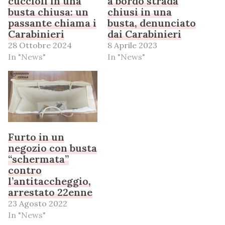
cuccioli in una
a bordo strada
busta chiusa: un
chiusi in una
passante chiama i
busta, denunciato
Carabinieri
dai Carabinieri
28 Ottobre 2024
8 Aprile 2023
In "News"
In "News"
Furto in un
negozio con busta
“schermata”
contro
l’antitaccheggio,
arrestato 22enne
23 Agosto 2022
In "News"