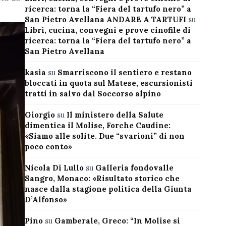
ricerca: torna la “Fiera del tartufo nero” a
San Pietro Avellana ANDARE A TARTUFI
su
Libri, cucina, convegni e prove cinofile di
ricerca: torna la “Fiera del tartufo nero” a
San Pietro Avellana
kasia
su
Smarriscono il sentiero e restano
bloccati in quota sul Matese, escursionisti
tratti in salvo dal Soccorso alpino
Giorgio
su
Il ministero della Salute
dimentica il Molise, Forche Caudine:
«Siamo alle solite. Due “svarioni” di non
poco conto»
Nicola Di Lullo
su
Galleria fondovalle
Sangro, Monaco: «Risultato storico che
nasce dalla stagione politica della Giunta
D’Alfonso»
Pino
su
Gamberale, Greco: “In Molise si