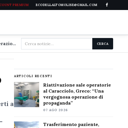
CCOUNT PREMIUM
ECODELLALTOMOLISE@GMAIL.COM
Cerca
Riattivazione sale operatorie al Caracciolo, Greco: "Una vergognosa operazione di propaganda"
CERCA
nel
sito
o
ARTICOLI RECENTI
Riattivazione sale operatorie
al Caracciolo, Greco: “Una
vergognosa operazione di
rti a
propaganda”
07 AGO 2026
-
Trasferimento paziente,