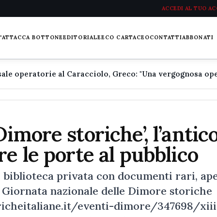
ACCEDI AL TUO A
L'ATTACCA BOTTONE
EDITORIALE
ECO CARTACEO
CONTATTI
ABBONATI
imore storiche’, l’antic
e le porte al pubblico
 biblioteca privata con documenti rari, ape
I Giornata nazionale delle Dimore storiche
icheitaliane.it/eventi-dimore/347698/xiii