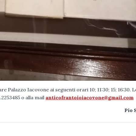
are Palazzo Iacovone ai seguenti orari 10; 11:30; 15; 16:30. L
2253485 o alla mail
anticofrantoioiacovone@gmail.com
Pio 