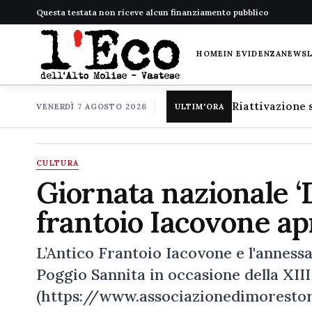
Questa testata non riceve alcun finanziamento pubblico
HOME
IN EVIDENZA
NEWS
VENERDÌ 7 AGOSTO 2026
ULTIM'ORA
CULTURA
Giornata nazionale ‘D
frantoio Iacovone apr
L’Antico Frantoio Iacovone e l'annessa
Poggio Sannita in occasione della XII
(https://www.associazionedimorestor