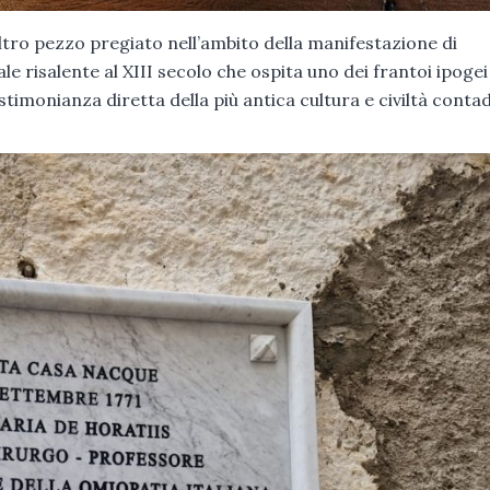
 altro pezzo pregiato nell’ambito della manifestazione di
vale risalente al XIII secolo che ospita uno dei frantoi ipogei
estimonianza diretta della più antica cultura e civiltà conta