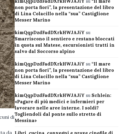
kimQqpDzdFadDXrkHWJAJiY
su
“Il mare
non porta fiori”, la presentazione del libro
di Lina Colacillo nella “sua” Castiglione
Messer Marino
kimQqpDzdFadDXrkHWJAJiY
su
Smarriscono il sentiero e restano bloccati
in quota sul Matese, escursionisti tratti in
salvo dal Soccorso alpino
kimQqpDzdFadDXrkHWJAJiY
su
“Il mare
non porta fiori”, la presentazione del libro
di Lina Colacillo nella “sua” Castiglione
Messer Marino
kimQqpDzdFadDXrkHWJAJiY
su
Schlein:
«Pagare di più medici e infermieri per
lavorare nelle aree interne. I soldi?
Togliendoli dal ponte sullo stretto di
cuni di
Messina»
ita da
Libri, cucina, convegni e prove cinofile di