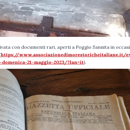
rivata con documenti rari, aperti a Poggio Sannita in occas
(
https://www.associazionedimorestoricheitaliane.it/e
i-domenica-21-maggio-2023/?lan=it
).