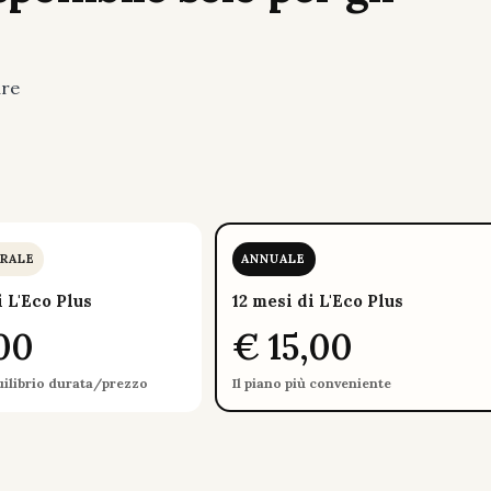
ure
.
RALE
ANNUALE
i L'Eco Plus
12 mesi di L'Eco Plus
00
€ 15,00
uilibrio durata/prezzo
Il piano più conveniente