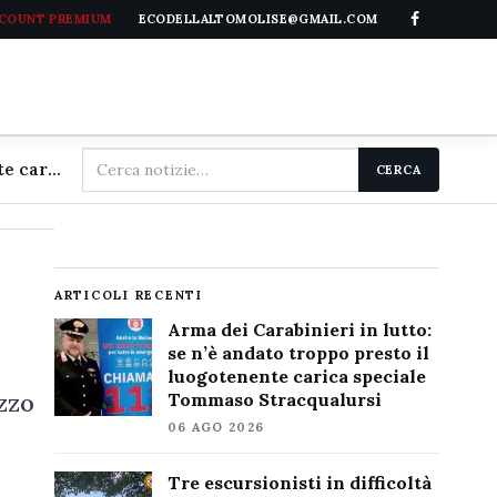
CCOUNT PREMIUM
ECODELLALTOMOLISE@GMAIL.COM
Cerca
Arma dei Carabinieri in lutto: se n'è andato troppo presto il luogotenente carica speciale Tommaso Stracqualursi
CERCA
nel
sito
ARTICOLI RECENTI
Arma dei Carabinieri in lutto:
se n’è andato troppo presto il
luogotenente carica speciale
zzo
Tommaso Stracqualursi
06 AGO 2026
Tre escursionisti in difficoltà