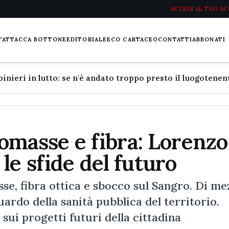
ACCEDI AL TUO A
L'ATTACCA BOTTONE
EDITORIALE
ECO CARTACEO
CONTATTI
ABBONATI
iomasse e fibra: Lorenzo
le sfide del futuro
, fibra ottica e sbocco sul Sangro. Di me
luardo della sanità pubblica del territorio.
ui progetti futuri della cittadina