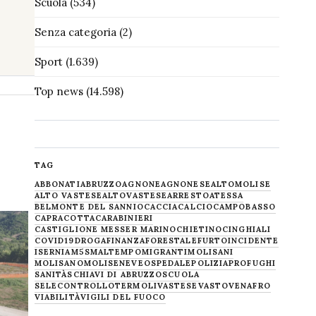
Scuola
(534)
Senza categoria
(2)
Sport
(1.639)
Top news
(14.598)
TAG
ABBONATI
ABRUZZO
AGNONE
AGNONESE
ALTOMOLISE
ALTO VASTESE
ALTOVASTESE
ARRESTO
ATESSA
BELMONTE DEL SANNIO
CACCIA
CALCIO
CAMPOBASSO
CAPRACOTTA
CARABINIERI
CASTIGLIONE MESSER MARINO
CHIETINO
CINGHIALI
COVID19
DROGA
FINANZA
FORESTALE
FURTO
INCIDENTE
ISERNIA
M5S
MALTEMPO
MIGRANTI
MOLISANI
MOLISANO
MOLISE
NEVE
OSPEDALE
POLIZIA
PROFUGHI
SANITÀ
SCHIAVI DI ABRUZZO
SCUOLA
SELECONTROLLO
TERMOLI
VASTESE
VASTO
VENAFRO
VIABILITÀ
VIGILI DEL FUOCO