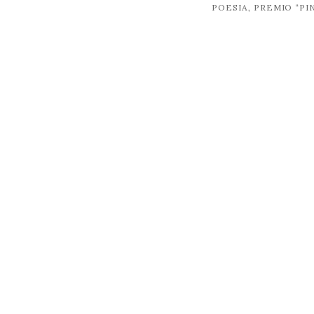
POESIA, PREMIO “P
post