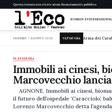
Questa testata non riceve alcun finanziamento pubblico
HOME
IN EVIDENZA
NEWS
VENERDÌ 7 AGOSTO 2026
ULTIM'ORA
IN EVIDENZA
Immobili ai cinesi, b
Marcovecchio lancia 
AGNONE. Immobili ai cinesi, biomasse
il futuro dell’ospedale ‘Caracciolo’, ba
Lorenzo Marcovecchio detta l’agenda s