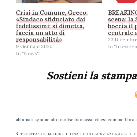
Crisi in Comune, Greco:
BREAKING
«Sindaco sfiduciato dai
scena: la
fedelissimi: si dimetta,
boccia il 
faccia un atto di
centrale 
responsabilità»
23 Dicembre
9 Gennaio 2020
In "In evide
In "News"
Sostieni la stampa
abbonati
agnone
alto molise
biomasse
cinesi
comune
fibra 
Navigazione
TRENTA: «IL MOLISE È UNA PICCOLA SVIZZERA» E IL 