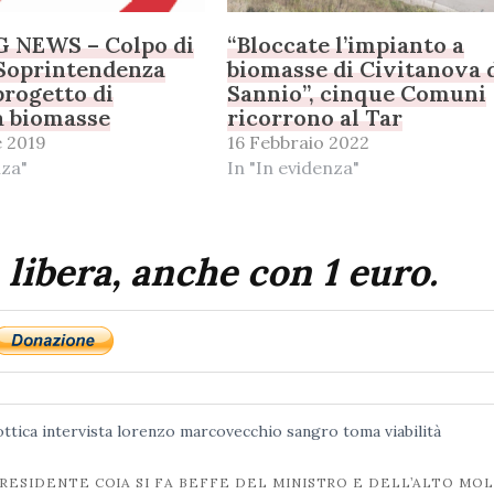
 NEWS – Colpo di
“Bloccate l’impianto a
 Soprintendenza
biomasse di Civitanova 
progetto di
Sannio”, cinque Comuni
a biomasse
ricorrono al Tar
 2019
16 Febbraio 2022
nza"
In "In evidenza"
 libera, anche con 1 euro.
ottica
intervista
lorenzo marcovecchio
sangro
toma
viabilità
PRESIDENTE COIA SI FA BEFFE DEL MINISTRO E DELL’ALTO MOL