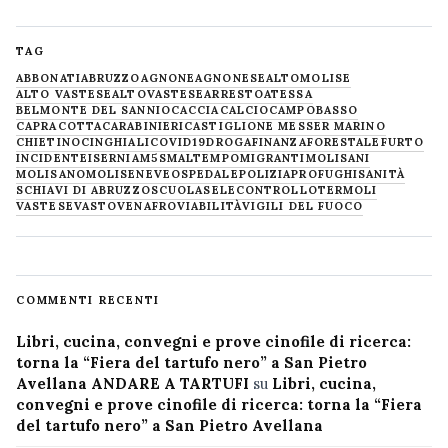
TAG
ABBONATI
ABRUZZO
AGNONE
AGNONESE
ALTOMOLISE
ALTO VASTESE
ALTOVASTESE
ARRESTO
ATESSA
BELMONTE DEL SANNIO
CACCIA
CALCIO
CAMPOBASSO
CAPRACOTTA
CARABINIERI
CASTIGLIONE MESSER MARINO
CHIETINO
CINGHIALI
COVID19
DROGA
FINANZA
FORESTALE
FURTO
INCIDENTE
ISERNIA
M5S
MALTEMPO
MIGRANTI
MOLISANI
MOLISANO
MOLISE
NEVE
OSPEDALE
POLIZIA
PROFUGHI
SANITÀ
SCHIAVI DI ABRUZZO
SCUOLA
SELECONTROLLO
TERMOLI
VASTESE
VASTO
VENAFRO
VIABILITÀ
VIGILI DEL FUOCO
COMMENTI RECENTI
Libri, cucina, convegni e prove cinofile di ricerca:
torna la “Fiera del tartufo nero” a San Pietro
Avellana ANDARE A TARTUFI
su
Libri, cucina,
convegni e prove cinofile di ricerca: torna la “Fiera
del tartufo nero” a San Pietro Avellana