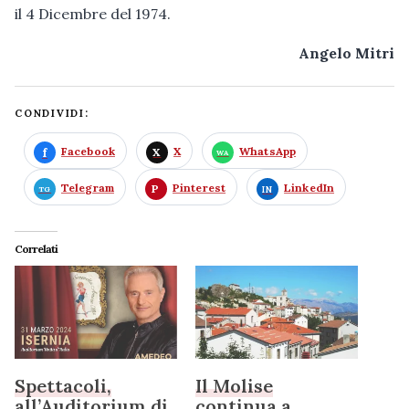
il 4 Dicembre del 1974.
Angelo Mitri
CONDIVIDI:
Facebook
X
WhatsApp
Telegram
Pinterest
LinkedIn
Correlati
Spettacoli,
Il Molise
all’Auditorium di
continua a