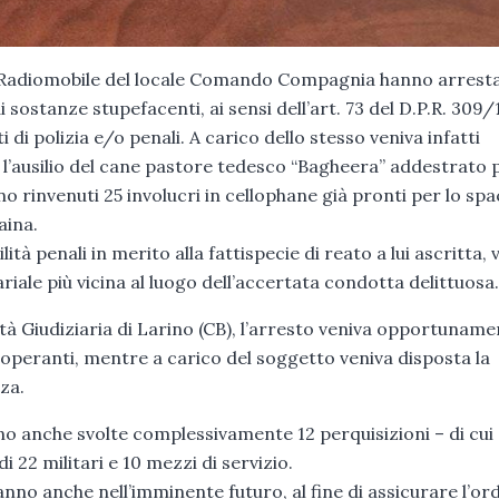
 e Radiomobile del locale Comando Compagnia hanno arresta
i sostanze stupefacenti, ai sensi dell’art. 73 del D.P.R. 309
 di polizia e/o penali. A carico dello stesso veniva infatti
 l’ausilio del cane pastore tedesco “Bagheera” addestrato p
no rinvenuti 25 involucri in cellophane già pronti per lo spa
aina.
à penali in merito alla fattispecie di reato a lui ascritta, 
iale più vicina al luogo dell’accertata condotta delittuosa.
ità Giudiziaria di Larino (CB), l’arresto veniva opportunam
operanti, mentre a carico del soggetto veniva disposta la
za.
no anche svolte complessivamente 12 perquisizioni – di cui
di 22 militari e 10 mezzi di servizio.
anno anche nell’imminente futuro, al fine di assicurare l’or