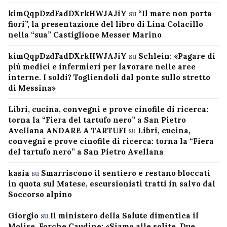
kimQqpDzdFadDXrkHWJAJiY
su
“Il mare non porta
fiori”, la presentazione del libro di Lina Colacillo
nella “sua” Castiglione Messer Marino
kimQqpDzdFadDXrkHWJAJiY
su
Schlein: «Pagare di
più medici e infermieri per lavorare nelle aree
interne. I soldi? Togliendoli dal ponte sullo stretto
di Messina»
Libri, cucina, convegni e prove cinofile di ricerca:
torna la “Fiera del tartufo nero” a San Pietro
Avellana ANDARE A TARTUFI
su
Libri, cucina,
convegni e prove cinofile di ricerca: torna la “Fiera
del tartufo nero” a San Pietro Avellana
kasia
su
Smarriscono il sentiero e restano bloccati
in quota sul Matese, escursionisti tratti in salvo dal
Soccorso alpino
Giorgio
su
Il ministero della Salute dimentica il
Molise, Forche Caudine: «Siamo alle solite. Due