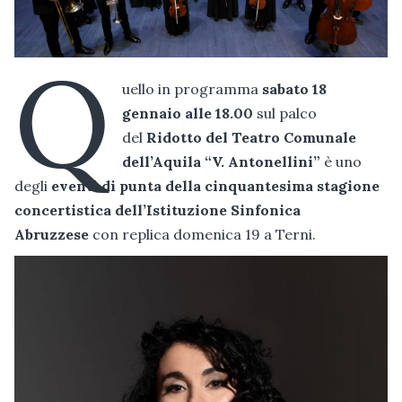
Q
uello in programma
sabato 18
gennaio alle 18.00
sul palco
del
Ridotto del Teatro Comunale
dell’Aquila “V. Antonellini”
è uno
degli
eventi di punta della cinquantesima stagione
concertistica dell’Istituzione Sinfonica
Abruzzese
con replica domenica 19 a Terni.