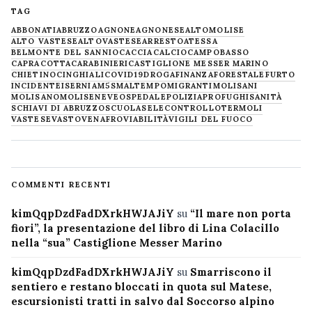
TAG
ABBONATI
ABRUZZO
AGNONE
AGNONESE
ALTOMOLISE
ALTO VASTESE
ALTOVASTESE
ARRESTO
ATESSA
BELMONTE DEL SANNIO
CACCIA
CALCIO
CAMPOBASSO
CAPRACOTTA
CARABINIERI
CASTIGLIONE MESSER MARINO
CHIETINO
CINGHIALI
COVID19
DROGA
FINANZA
FORESTALE
FURTO
INCIDENTE
ISERNIA
M5S
MALTEMPO
MIGRANTI
MOLISANI
MOLISANO
MOLISE
NEVE
OSPEDALE
POLIZIA
PROFUGHI
SANITÀ
SCHIAVI DI ABRUZZO
SCUOLA
SELECONTROLLO
TERMOLI
VASTESE
VASTO
VENAFRO
VIABILITÀ
VIGILI DEL FUOCO
COMMENTI RECENTI
kimQqpDzdFadDXrkHWJAJiY
su
“Il mare non porta
fiori”, la presentazione del libro di Lina Colacillo
nella “sua” Castiglione Messer Marino
kimQqpDzdFadDXrkHWJAJiY
su
Smarriscono il
sentiero e restano bloccati in quota sul Matese,
escursionisti tratti in salvo dal Soccorso alpino