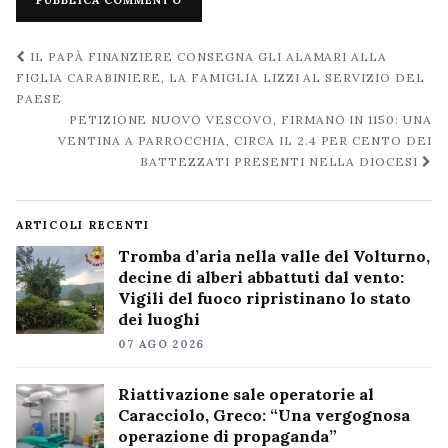
Navigazione
IL PAPÀ FINANZIERE CONSEGNA GLI ALAMARI ALLA
post
FIGLIA CARABINIERE, LA FAMIGLIA LIZZI AL SERVIZIO DEL
PAESE
PETIZIONE NUOVO VESCOVO, FIRMANO IN 1150: UNA
VENTINA A PARROCCHIA, CIRCA IL 2.4 PER CENTO DEI
BATTEZZATI PRESENTI NELLA DIOCESI
ARTICOLI RECENTI
Tromba d’aria nella valle del Volturno,
decine di alberi abbattuti dal vento:
Vigili del fuoco ripristinano lo stato
dei luoghi
07 AGO 2026
Riattivazione sale operatorie al
Caracciolo, Greco: “Una vergognosa
operazione di propaganda”