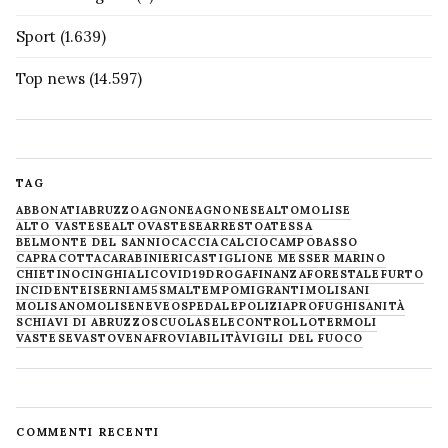
Sport
(1.639)
Top news
(14.597)
TAG
ABBONATI
ABRUZZO
AGNONE
AGNONESE
ALTOMOLISE
ALTO VASTESE
ALTOVASTESE
ARRESTO
ATESSA
BELMONTE DEL SANNIO
CACCIA
CALCIO
CAMPOBASSO
CAPRACOTTA
CARABINIERI
CASTIGLIONE MESSER MARINO
CHIETINO
CINGHIALI
COVID19
DROGA
FINANZA
FORESTALE
FURTO
INCIDENTE
ISERNIA
M5S
MALTEMPO
MIGRANTI
MOLISANI
MOLISANO
MOLISE
NEVE
OSPEDALE
POLIZIA
PROFUGHI
SANITÀ
SCHIAVI DI ABRUZZO
SCUOLA
SELECONTROLLO
TERMOLI
VASTESE
VASTO
VENAFRO
VIABILITÀ
VIGILI DEL FUOCO
COMMENTI RECENTI