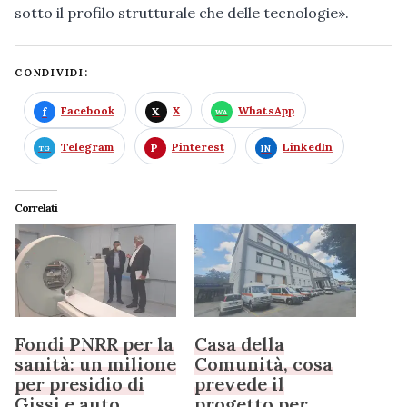
sotto il profilo strutturale che delle tecnologie».
CONDIVIDI:
Facebook
X
WhatsApp
Telegram
Pinterest
LinkedIn
Correlati
Fondi PNRR per la
Casa della
sanità: un milione
Comunità, cosa
per presidio di
prevede il
Gissi e auto
progetto per