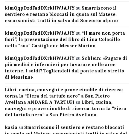
kimQqpDzdFadDXrkHWJAJiY
su
Smarriscono il
sentiero e restano bloccati in quota sul Matese,
escursionisti tratti in salvo dal Soccorso alpino
kimQqpDzdFadDXrkHWJAJiY
su
“Il mare non porta
fiori”, la presentazione del libro di Lina Colacillo
nella “sua” Castiglione Messer Marino
kimQqpDzdFadDXrkHWJAJiY
su
Schlein: «Pagare di
più medici e infermieri per lavorare nelle aree
interne. I soldi? Togliendoli dal ponte sullo stretto
di Messina»
Libri, cucina, convegni e prove cinofile di ricerca:
torna la “Fiera del tartufo nero” a San Pietro
Avellana ANDARE A TARTUFI
su
Libri, cucina,
convegni e prove cinofile di ricerca: torna la “Fiera
del tartufo nero” a San Pietro Avellana
kasia
su
Smarriscono il sentiero e restano bloccati
in quota sul Matese, escursionisti tratti in salvo dal