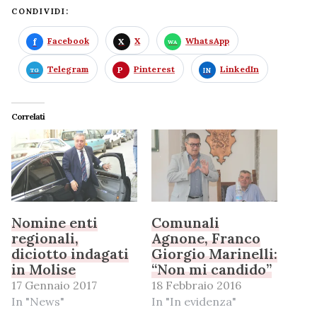
CONDIVIDI:
Facebook
X
WhatsApp
Telegram
Pinterest
LinkedIn
Correlati
Nomine enti
Comunali
regionali,
Agnone, Franco
diciotto indagati
Giorgio Marinelli:
in Molise
“Non mi candido”
17 Gennaio 2017
18 Febbraio 2016
In "News"
In "In evidenza"