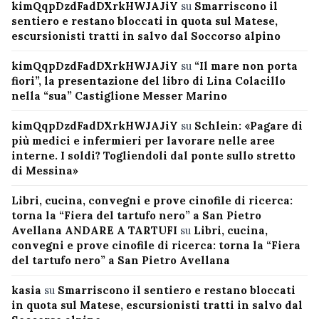
kimQqpDzdFadDXrkHWJAJiY
su
Smarriscono il
sentiero e restano bloccati in quota sul Matese,
escursionisti tratti in salvo dal Soccorso alpino
kimQqpDzdFadDXrkHWJAJiY
su
“Il mare non porta
fiori”, la presentazione del libro di Lina Colacillo
nella “sua” Castiglione Messer Marino
kimQqpDzdFadDXrkHWJAJiY
su
Schlein: «Pagare di
più medici e infermieri per lavorare nelle aree
interne. I soldi? Togliendoli dal ponte sullo stretto
di Messina»
Libri, cucina, convegni e prove cinofile di ricerca:
torna la “Fiera del tartufo nero” a San Pietro
Avellana ANDARE A TARTUFI
su
Libri, cucina,
convegni e prove cinofile di ricerca: torna la “Fiera
del tartufo nero” a San Pietro Avellana
kasia
su
Smarriscono il sentiero e restano bloccati
in quota sul Matese, escursionisti tratti in salvo dal