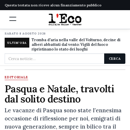
Questa testata non riceve alcun finanziamento pubblico
SABATO 8 AGOSTO 2026
Tromba d'aria nella valle del Volturno, decine di
ULTIM'ORA
alberi abbattuti dal vento: Vigili del fuoco
ripristinano lo stato dei luoghi
Cerca
CERCA
nel
sito
EDITORIALE
Pasqua e Natale, travolti
dal solito destino
Le vacanze di Pasqua sono state l'ennesima
occasione di riflessione per noi, emigrati di
nuova generazione, sempre in bilico tra il