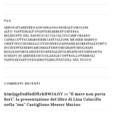
TAG
ABBONATI
ABRUZZO
AGNONE
AGNONESE
ALTOMOLISE
ALTO VASTESE
ALTOVASTESE
ARRESTO
ATESSA
BELMONTE DEL SANNIO
CACCIA
CALCIO
CAMPOBASSO
CAPRACOTTA
CARABINIERI
CASTIGLIONE MESSER MARINO
CHIETINO
CINGHIALI
COVID19
DROGA
FINANZA
FORESTALE
FURTO
INCIDENTE
ISERNIA
M5S
MALTEMPO
MIGRANTI
MOLISANI
MOLISANO
MOLISE
NEVE
OSPEDALE
POLIZIA
PROFUGHI
SANITÀ
SCHIAVI DI ABRUZZO
SCUOLA
SELECONTROLLO
TERMOLI
VASTESE
VASTO
VENAFRO
VIABILITÀ
VIGILI DEL FUOCO
COMMENTI RECENTI
kimQqpDzdFadDXrkHWJAJiY
su
“Il mare non porta
fiori”, la presentazione del libro di Lina Colacillo
nella “sua” Castiglione Messer Marino