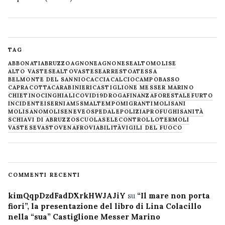
TAG
ABBONATI
ABRUZZO
AGNONE
AGNONESE
ALTOMOLISE
ALTO VASTESE
ALTOVASTESE
ARRESTO
ATESSA
BELMONTE DEL SANNIO
CACCIA
CALCIO
CAMPOBASSO
CAPRACOTTA
CARABINIERI
CASTIGLIONE MESSER MARINO
CHIETINO
CINGHIALI
COVID19
DROGA
FINANZA
FORESTALE
FURTO
INCIDENTE
ISERNIA
M5S
MALTEMPO
MIGRANTI
MOLISANI
MOLISANO
MOLISE
NEVE
OSPEDALE
POLIZIA
PROFUGHI
SANITÀ
SCHIAVI DI ABRUZZO
SCUOLA
SELECONTROLLO
TERMOLI
VASTESE
VASTO
VENAFRO
VIABILITÀ
VIGILI DEL FUOCO
COMMENTI RECENTI
kimQqpDzdFadDXrkHWJAJiY
su
“Il mare non porta
fiori”, la presentazione del libro di Lina Colacillo
nella “sua” Castiglione Messer Marino