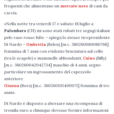
frequenti che alimentano un
mercato nero
di cani da
caccia.
«Nella notte tra venerdì 17 e sabato 18 luglio a
Palombaro
(CH) mi sono stati rubati tre segugi italiani
pelo raso rosso fulvi. – spiega lo stesso vicepresidente
Di Nardo –
Ombretta
(Belen) [m.c. 380260080080768]
femmina di 7 anni con evidente bruciatura sul collo
(tra le scapole) e mammelle abbondanti;
Caino
(Billy)
[m.c. 380260042042734] maschio di 4 anni, segno
particolare un ingrossamento del capezzolo
anteriore.
Gianna
(Bora) [m.c. 380260101400071] femmina di tre
anni».
Di Nardo è disposto a sborsare una ricompensa di
tremila euro a chiunque dovesse fornire informazioni