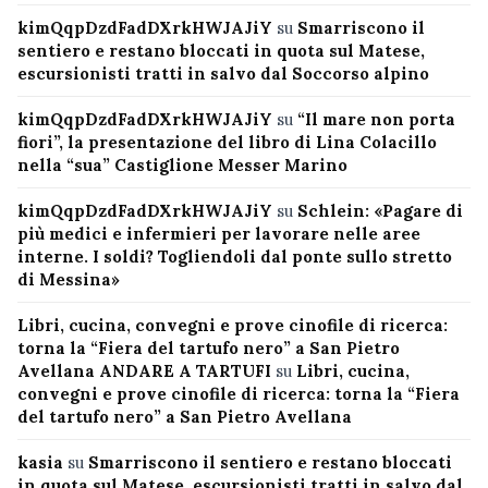
kimQqpDzdFadDXrkHWJAJiY
su
Smarriscono il
sentiero e restano bloccati in quota sul Matese,
escursionisti tratti in salvo dal Soccorso alpino
kimQqpDzdFadDXrkHWJAJiY
su
“Il mare non porta
fiori”, la presentazione del libro di Lina Colacillo
nella “sua” Castiglione Messer Marino
kimQqpDzdFadDXrkHWJAJiY
su
Schlein: «Pagare di
più medici e infermieri per lavorare nelle aree
interne. I soldi? Togliendoli dal ponte sullo stretto
di Messina»
Libri, cucina, convegni e prove cinofile di ricerca:
torna la “Fiera del tartufo nero” a San Pietro
Avellana ANDARE A TARTUFI
su
Libri, cucina,
convegni e prove cinofile di ricerca: torna la “Fiera
del tartufo nero” a San Pietro Avellana
kasia
su
Smarriscono il sentiero e restano bloccati
in quota sul Matese, escursionisti tratti in salvo dal