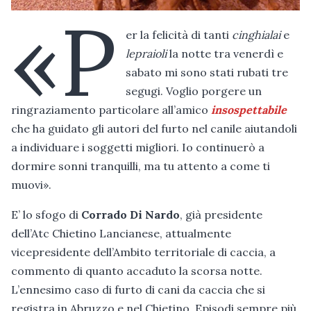
«P
er la felicità di tanti
cinghialai
e
lepraioli
la notte tra venerdì e
sabato mi sono stati rubati tre
segugi. Voglio porgere un
ringraziamento particolare all’amico
insospettabile
che ha guidato gli autori del furto nel canile aiutandoli
a individuare i soggetti migliori. Io continuerò a
dormire sonni tranquilli, ma tu attento a come ti
muovi».
E’ lo sfogo di
Corrado Di Nardo
, già presidente
dell’Atc Chietino Lancianese, attualmente
vicepresidente dell’Ambito territoriale di caccia, a
commento di quanto accaduto la scorsa notte.
L’ennesimo caso di furto di cani da caccia che si
registra in Abruzzo e nel Chietino. Episodi sempre più