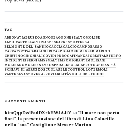
TAG
ABBONATI
ABRUZZO
AGNONE
AGNONESE
ALTOMOLISE
ALTO VASTESE
ALTOVASTESE
ARRESTO
ATESSA
BELMONTE DEL SANNIO
CACCIA
CALCIO
CAMPOBASSO
CAPRACOTTA
CARABINIERI
CASTIGLIONE MESSER MARINO
CHIETINO
CINGHIALI
COVID19
DROGA
FINANZA
FORESTALE
FURTO
INCIDENTE
ISERNIA
M5S
MALTEMPO
MIGRANTI
MOLISANI
MOLISANO
MOLISE
NEVE
OSPEDALE
POLIZIA
PROFUGHI
SANITÀ
SCHIAVI DI ABRUZZO
SCUOLA
SELECONTROLLO
TERMOLI
VASTESE
VASTO
VENAFRO
VIABILITÀ
VIGILI DEL FUOCO
COMMENTI RECENTI
kimQqpDzdFadDXrkHWJAJiY
su
“Il mare non porta
fiori”, la presentazione del libro di Lina Colacillo
nella “sua” Castiglione Messer Marino