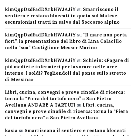
kimQqpDzdFadDXrkHWJAJiY
su
Smarriscono il
sentiero e restano bloccati in quota sul Matese,
escursionisti tratti in salvo dal Soccorso alpino
kimQqpDzdFadDXrkHWJAJiY
su
“Il mare non porta
fiori”, la presentazione del libro di Lina Colacillo
nella “sua” Castiglione Messer Marino
kimQqpDzdFadDXrkHWJAJiY
su
Schlein: «Pagare di
più medici e infermieri per lavorare nelle aree
interne. I soldi? Togliendoli dal ponte sullo stretto
di Messina»
Libri, cucina, convegni e prove cinofile di ricerca:
torna la “Fiera del tartufo nero” a San Pietro
Avellana ANDARE A TARTUFI
su
Libri, cucina,
convegni e prove cinofile di ricerca: torna la “Fiera
del tartufo nero” a San Pietro Avellana
kasia
su
Smarriscono il sentiero e restano bloccati