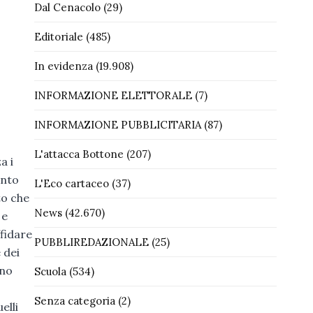
Dal Cenacolo
(29)
Editoriale
(485)
In evidenza
(19.908)
INFORMAZIONE ELETTORALE
(7)
INFORMAZIONE PUBBLICITARIA
(87)
L'attacca Bottone
(207)
a i
anto
L'Eco cartaceo
(37)
to che
News
(42.670)
 e
ffidare
PUBBLIREDAZIONALE
(25)
 dei
uno
Scuola
(534)
Senza categoria
(2)
elli