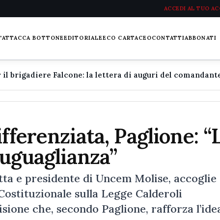
ACCEDI AL TUO A
L'ATTACCA BOTTONE
EDITORIALE
ECO CARTACEO
CONTATTI
ABBONATI
fferenziata, Paglione: “
’uguaglianza”
tta e presidente di Uncem Molise, accoglie
Costituzionale sulla Legge Calderoli
sione che, secondo Paglione, rafforza l’ide