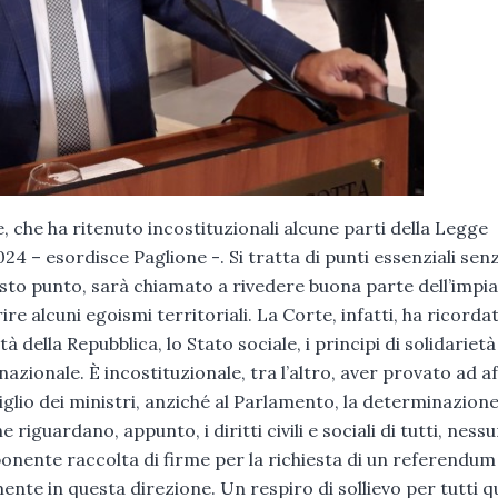
, che ha ritenuto incostituzionali alcune parti della Legge
024 – esordisce Paglione -. Si tratta di punti essenziali senz
esto punto, sarà chiamato a rivedere buona parte dell’impi
re alcuni egoismi territoriali. La Corte, infatti, ha ricorda
della Repubblica, lo Stato sociale, i principi di solidarietà
o nazionale. È incostituzionale, tra l’altro, aver provato ad a
glio dei ministri, anziché al Parlamento, la determinazione
he riguardano, appunto, i diritti civili e sociali di tutti, ness
mponente raccolta di firme per la richiesta di un referendum
te in questa direzione. Un respiro di sollievo per tutti qu