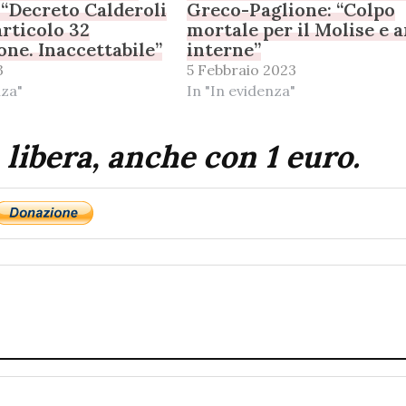
 “Decreto Calderoli
Greco-Paglione: “Colpo
articolo 32
mortale per il Molise e 
one. Inaccettabile”
interne”
3
5 Febbraio 2023
nza"
In "In evidenza"
 libera, anche con 1 euro.