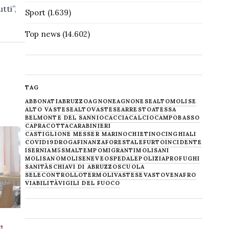
tti”,
Sport
(1.639)
Top news
(14.602)
TAG
ABBONATI
ABRUZZO
AGNONE
AGNONESE
ALTOMOLISE
ALTO VASTESE
ALTOVASTESE
ARRESTO
ATESSA
BELMONTE DEL SANNIO
CACCIA
CALCIO
CAMPOBASSO
CAPRACOTTA
CARABINIERI
CASTIGLIONE MESSER MARINO
CHIETINO
CINGHIALI
COVID19
DROGA
FINANZA
FORESTALE
FURTO
INCIDENTE
ISERNIA
M5S
MALTEMPO
MIGRANTI
MOLISANI
MOLISANO
MOLISE
NEVE
OSPEDALE
POLIZIA
PROFUGHI
SANITÀ
SCHIAVI DI ABRUZZO
SCUOLA
SELECONTROLLO
TERMOLI
VASTESE
VASTO
VENAFRO
VIABILITÀ
VIGILI DEL FUOCO
,