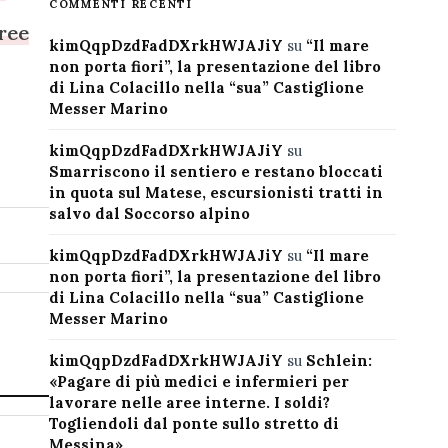
COMMENTI RECENTI
aree
kimQqpDzdFadDXrkHWJAJiY
su
“Il mare
non porta fiori”, la presentazione del libro
di Lina Colacillo nella “sua” Castiglione
Messer Marino
kimQqpDzdFadDXrkHWJAJiY
su
Smarriscono il sentiero e restano bloccati
in quota sul Matese, escursionisti tratti in
salvo dal Soccorso alpino
kimQqpDzdFadDXrkHWJAJiY
su
“Il mare
non porta fiori”, la presentazione del libro
di Lina Colacillo nella “sua” Castiglione
Messer Marino
kimQqpDzdFadDXrkHWJAJiY
su
Schlein:
«Pagare di più medici e infermieri per
lavorare nelle aree interne. I soldi?
Togliendoli dal ponte sullo stretto di
Messina»