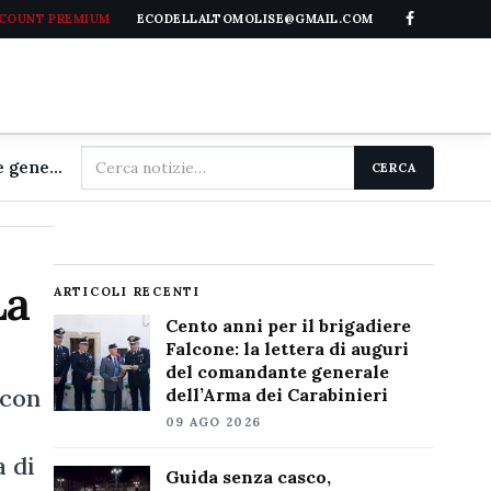
CCOUNT PREMIUM
ECODELLALTOMOLISE@GMAIL.COM
Cerca
Cento anni per il brigadiere Falcone: la lettera di auguri del comandante generale dell'Arma dei Carabinieri
CERCA
nel
sito
La
ARTICOLI RECENTI
Cento anni per il brigadiere
Falcone: la lettera di auguri
del comandante generale
 con
dell’Arma dei Carabinieri
09 AGO 2026
a di
Guida senza casco,