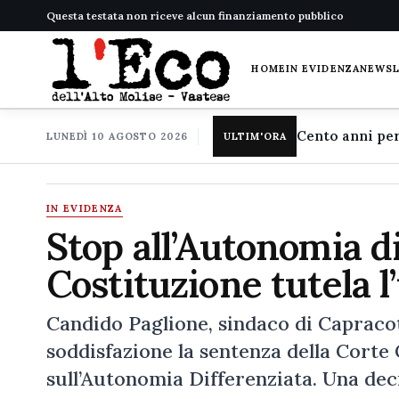
Questa testata non riceve alcun finanziamento pubblico
HOME
IN EVIDENZA
NEWS
LUNEDÌ 10 AGOSTO 2026
ULTIM'ORA
IN EVIDENZA
Stop all’Autonomia di
Costituzione tutela l
Candido Paglione, sindaco di Capraco
soddisfazione la sentenza della Corte 
sull’Autonomia Differenziata. Una deci