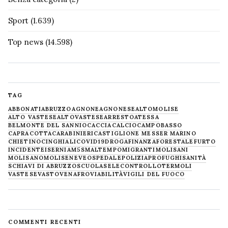
Sport
(1.639)
Top news
(14.598)
TAG
ABBONATI
ABRUZZO
AGNONE
AGNONESE
ALTOMOLISE
ALTO VASTESE
ALTOVASTESE
ARRESTO
ATESSA
BELMONTE DEL SANNIO
CACCIA
CALCIO
CAMPOBASSO
CAPRACOTTA
CARABINIERI
CASTIGLIONE MESSER MARINO
CHIETINO
CINGHIALI
COVID19
DROGA
FINANZA
FORESTALE
FURTO
INCIDENTE
ISERNIA
M5S
MALTEMPO
MIGRANTI
MOLISANI
MOLISANO
MOLISE
NEVE
OSPEDALE
POLIZIA
PROFUGHI
SANITÀ
SCHIAVI DI ABRUZZO
SCUOLA
SELECONTROLLO
TERMOLI
VASTESE
VASTO
VENAFRO
VIABILITÀ
VIGILI DEL FUOCO
COMMENTI RECENTI