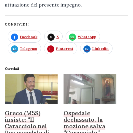
attuazione del presente impegno.
CONDIVIDI:
Facebook
X
WhatsApp
Telegram
Pinterest
LinkedIn
Correlati
Greco (M5S)
Ospedale
insiste: “Il
declassato, la
Caracciolo nel
mozione salva
Pos ospedale di
“Caracciolo”