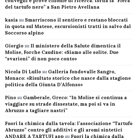
convegni e prove cinofile di ricerca: torna la “Fiera
del tartufo nero” a San Pietro Avellana
kasia
su
Smarriscono il sentiero e restano bloccati
in quota sul Matese, escursionisti tratti in salvo dal
Soccorso alpino
Giorgio
su
Il ministero della Salute dimentica il
Molise, Forche Caudine: «Siamo alle solite. Due
“svarioni” di non poco conto»
Nicola Di Lullo
su
Galleria fondovalle Sangro,
Monaco: «Risultato storico che nasce dalla stagione
politica della Giunta D’Alfonso»
Pino
su
Gamberale, Greco: “In Molise si continua a
viaggiare su strade dissestate, ma poi si va in
Abruzzo a tagliare nastri”
Fuori la chimica dalla tavola: l’associazione “Tartufo
Abruzzo” contro gli additivi e gli aromi sintetici
ANDARE A TARTUFI app
su
Fuori la chimica dalla