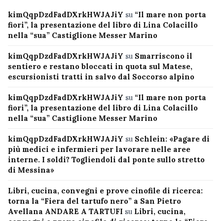
kimQqpDzdFadDXrkHWJAJiY
su
“Il mare non porta
fiori”, la presentazione del libro di Lina Colacillo
nella “sua” Castiglione Messer Marino
kimQqpDzdFadDXrkHWJAJiY
su
Smarriscono il
sentiero e restano bloccati in quota sul Matese,
escursionisti tratti in salvo dal Soccorso alpino
kimQqpDzdFadDXrkHWJAJiY
su
“Il mare non porta
fiori”, la presentazione del libro di Lina Colacillo
nella “sua” Castiglione Messer Marino
kimQqpDzdFadDXrkHWJAJiY
su
Schlein: «Pagare di
più medici e infermieri per lavorare nelle aree
interne. I soldi? Togliendoli dal ponte sullo stretto
di Messina»
Libri, cucina, convegni e prove cinofile di ricerca:
torna la “Fiera del tartufo nero” a San Pietro
Avellana ANDARE A TARTUFI
su
Libri, cucina,