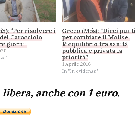
S): “Per risolvere i
Greco (M5s): “Dieci punt
del Caracciolo
per cambiare il Molise.
re giorni”
Riequilibrio tra sanità
pubblica e privata la
020
priorità”
nza"
1 Aprile 2018
In "In evidenza"
 libera, anche con 1 euro.