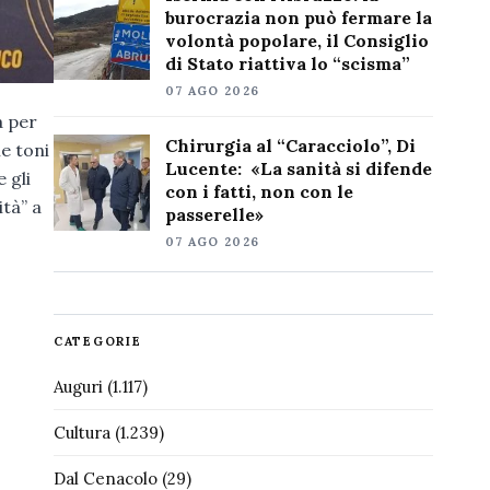
burocrazia non può fermare la
volontà popolare, il Consiglio
di Stato riattiva lo “scisma”
07 AGO 2026
a per
Chirurgia al “Caracciolo”, Di
me toni
Lucente: «La sanità si difende
 gli
con i fatti, non con le
ità” a
passerelle»
07 AGO 2026
CATEGORIE
Auguri
(1.117)
Cultura
(1.239)
Dal Cenacolo
(29)