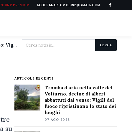
CCOUNT PREMIUM
ECODELLALTOMOLISE@GMAIL.COM
Cerca
Tromba d'aria nella valle del Volturno, decine di alberi abbattuti dal vento: Vigili del fuoco ripristinano lo stato dei luoghi
CERCA
nel
sito
ARTICOLI RECENTI
Tromba d’aria nella valle del
Volturno, decine di alberi
abbattuti dal vento: Vigili del
fuoco ripristinano lo stato dei
luoghi
ltre
07 AGO 2026
sa su