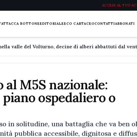
ACCEDI AL TUO A
L'ATTACCA BOTTONE
EDITORIALE
ECO CARTACEO
CONTATTI
ABBONATI
 al M5S nazionale:
u piano ospedaliero o
 in solitudine, una battaglia che va ben o
anità pubblica accessibile, dignitosa e diffu