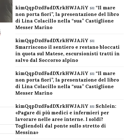
kimQqpDzdFadDXrkHWJAJiY
su
“Il mare
non porta fiori”, la presentazione del libro
di Lina Colacillo nella “sua” Castiglione
Messer Marino
i
kimQqpDzdFadDXrkHWJAJiY
su
Smarriscono il sentiero e restano bloccati
in quota sul Matese, escursionisti tratti in
salvo dal Soccorso alpino
kimQqpDzdFadDXrkHWJAJiY
su
“Il mare
non porta fiori”, la presentazione del libro
di Lina Colacillo nella “sua” Castiglione
Messer Marino
kimQqpDzdFadDXrkHWJAJiY
su
Schlein:
«Pagare di più medici e infermieri per
lavorare nelle aree interne. I soldi?
Togliendoli dal ponte sullo stretto di
Messina»