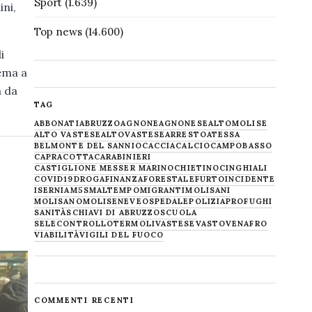
Sport
(1.639)
ini,
Top news
(14.600)
i
lema a
a da
TAG
ABBONATI
ABRUZZO
AGNONE
AGNONESE
ALTOMOLISE
ALTO VASTESE
ALTOVASTESE
ARRESTO
ATESSA
BELMONTE DEL SANNIO
CACCIA
CALCIO
CAMPOBASSO
CAPRACOTTA
CARABINIERI
CASTIGLIONE MESSER MARINO
CHIETINO
CINGHIALI
COVID19
DROGA
FINANZA
FORESTALE
FURTO
INCIDENTE
ISERNIA
M5S
MALTEMPO
MIGRANTI
MOLISANI
MOLISANO
MOLISE
NEVE
OSPEDALE
POLIZIA
PROFUGHI
SANITÀ
SCHIAVI DI ABRUZZO
SCUOLA
SELECONTROLLO
TERMOLI
VASTESE
VASTO
VENAFRO
VIABILITÀ
VIGILI DEL FUOCO
COMMENTI RECENTI