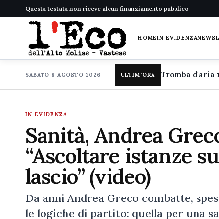
Questa testata non riceve alcun finanziamento pubblico
HOME
IN EVIDENZA
NEWS
SABATO 8 AGOSTO 2026
ULTIM'ORA
IN EVIDENZA
Sanità, Andrea Greco
“Ascoltare istanze s
lascio” (video)
Da anni Andrea Greco combatte, spesso
le logiche di partito: quella per una s