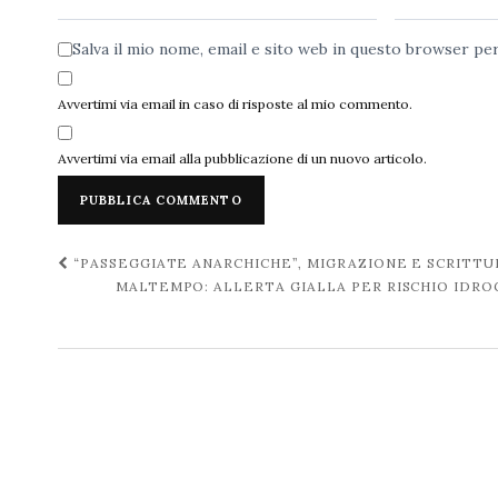
Salva il mio nome, email e sito web in questo browser p
Avvertimi via email in caso di risposte al mio commento.
Avvertimi via email alla pubblicazione di un nuovo articolo.
Navigazione
“PASSEGGIATE ANARCHICHE”, MIGRAZIONE E SCRITT
MALTEMPO: ALLERTA GIALLA PER RISCHIO IDR
post