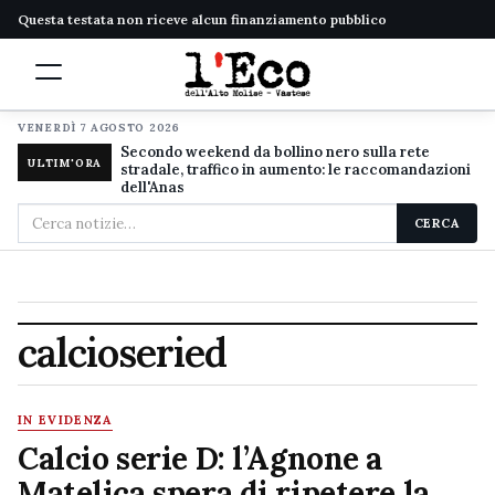
Questa testata non riceve alcun finanziamento pubblico
VENERDÌ 7 AGOSTO 2026
Secondo weekend da bollino nero sulla rete
ULTIM'ORA
stradale, traffico in aumento: le raccomandazioni
dell'Anas
Cerca
CERCA
nel
sito
calcioseried
IN EVIDENZA
Calcio serie D: l’Agnone a
Matelica spera di ripetere la