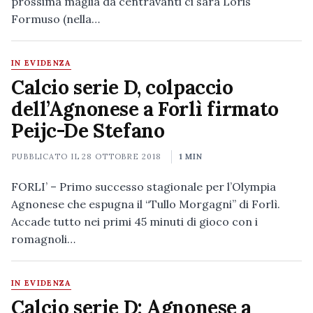
prossima maglia da centravanti ci sarà Loris
Formuso (nella…
IN EVIDENZA
Calcio serie D, colpaccio
dell’Agnonese a Forlì firmato
Peijc-De Stefano
PUBBLICATO IL
28 OTTOBRE 2018
1 MIN
FORLI’ – Primo successo stagionale per l’Olympia
Agnonese che espugna il “Tullo Morgagni” di Forlì.
Accade tutto nei primi 45 minuti di gioco con i
romagnoli…
IN EVIDENZA
Calcio serie D: Agnonese a