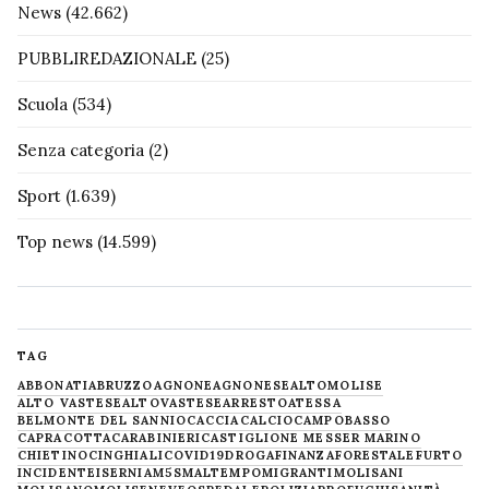
News
(42.662)
PUBBLIREDAZIONALE
(25)
Scuola
(534)
Senza categoria
(2)
Sport
(1.639)
Top news
(14.599)
TAG
ABBONATI
ABRUZZO
AGNONE
AGNONESE
ALTOMOLISE
ALTO VASTESE
ALTOVASTESE
ARRESTO
ATESSA
BELMONTE DEL SANNIO
CACCIA
CALCIO
CAMPOBASSO
CAPRACOTTA
CARABINIERI
CASTIGLIONE MESSER MARINO
CHIETINO
CINGHIALI
COVID19
DROGA
FINANZA
FORESTALE
FURTO
INCIDENTE
ISERNIA
M5S
MALTEMPO
MIGRANTI
MOLISANI