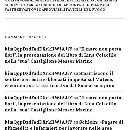
MOLISANO
MOLISE
NEVE
OSPEDALE
POLIZIA
PROFUGHI
SANITÀ
SCHIAVI DI ABRUZZO
SCUOLA
SELECONTROLLO
TERMOLI
VASTESE
VASTO
VENAFRO
VIABILITÀ
VIGILI DEL FUOCO
COMMENTI RECENTI
kimQqpDzdFadDXrkHWJAJiY
su
“Il mare non porta
fiori”, la presentazione del libro di Lina Colacillo
nella “sua” Castiglione Messer Marino
kimQqpDzdFadDXrkHWJAJiY
su
Smarriscono il
sentiero e restano bloccati in quota sul Matese,
escursionisti tratti in salvo dal Soccorso alpino
kimQqpDzdFadDXrkHWJAJiY
su
“Il mare non porta
fiori”, la presentazione del libro di Lina Colacillo
nella “sua” Castiglione Messer Marino
kimQqpDzdFadDXrkHWJAJiY
su
Schlein: «Pagare di
più medici e infermieri per lavorare nelle aree