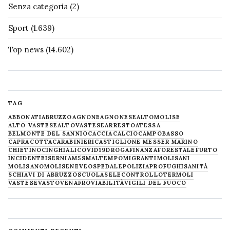
Senza categoria
(2)
Sport
(1.639)
Top news
(14.602)
TAG
ABBONATI
ABRUZZO
AGNONE
AGNONESE
ALTOMOLISE
ALTO VASTESE
ALTOVASTESE
ARRESTO
ATESSA
BELMONTE DEL SANNIO
CACCIA
CALCIO
CAMPOBASSO
CAPRACOTTA
CARABINIERI
CASTIGLIONE MESSER MARINO
CHIETINO
CINGHIALI
COVID19
DROGA
FINANZA
FORESTALE
FURTO
INCIDENTE
ISERNIA
M5S
MALTEMPO
MIGRANTI
MOLISANI
MOLISANO
MOLISE
NEVE
OSPEDALE
POLIZIA
PROFUGHI
SANITÀ
SCHIAVI DI ABRUZZO
SCUOLA
SELECONTROLLO
TERMOLI
VASTESE
VASTO
VENAFRO
VIABILITÀ
VIGILI DEL FUOCO