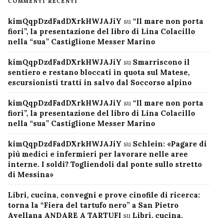
COMMENTI RECENTI
kimQqpDzdFadDXrkHWJAJiY
su
“Il mare non porta
fiori”, la presentazione del libro di Lina Colacillo
nella “sua” Castiglione Messer Marino
kimQqpDzdFadDXrkHWJAJiY
su
Smarriscono il
sentiero e restano bloccati in quota sul Matese,
escursionisti tratti in salvo dal Soccorso alpino
kimQqpDzdFadDXrkHWJAJiY
su
“Il mare non porta
fiori”, la presentazione del libro di Lina Colacillo
nella “sua” Castiglione Messer Marino
kimQqpDzdFadDXrkHWJAJiY
su
Schlein: «Pagare di
più medici e infermieri per lavorare nelle aree
interne. I soldi? Togliendoli dal ponte sullo stretto
di Messina»
Libri, cucina, convegni e prove cinofile di ricerca:
torna la “Fiera del tartufo nero” a San Pietro
Avellana ANDARE A TARTUFI
su
Libri, cucina,