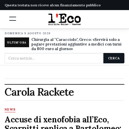
Questa testata non riceve alcun finanziamento pubblico
DOMENICA 9 AGOSTO 2026
Chirurgia al "Caracciolo", Greco: «Servirà solo a
ULTIM'ORA
pagare prestazioni aggiuntive a medici con turni
da 800 euro al giorno»
Cerca
CERCA
nel
sito
Carola Rackete
NEWS
Accuse di xenofobia all’Eco,
Scarpitti replica a Bartolomeo: